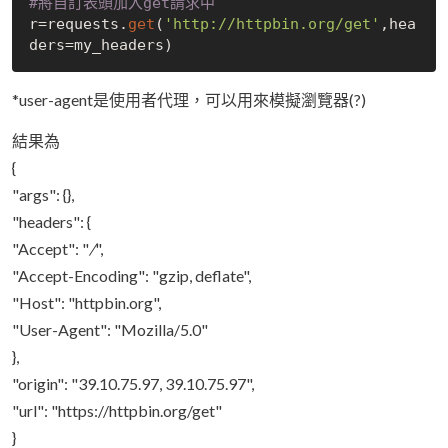
#將自訂表頭加入get請求中
r=requests.
get
(
'http://httpbin.org/get'
,hea
*user-agent是使用者代理，可以用來模擬瀏覽器(?)
結果為
{
"args": {},
"headers": {
"Accept": "
/
",
"Accept-Encoding": "gzip, deflate",
"Host": "httpbin.org",
"User-Agent": "Mozilla/5.0"
},
"origin": "39.10.75.97, 39.10.75.97",
"url": "https://httpbin.org/get"
}