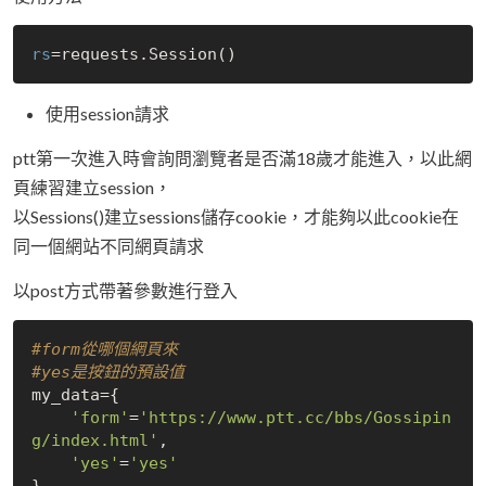
rs
使用session請求
ptt第一次進入時會詢問瀏覽者是否滿18歲才能進入，以此網
頁練習建立session，
以Sessions()建立sessions儲存cookie，才能夠以此cookie在
同一個網站不同網頁請求
以post方式帶著參數進行登入
#form從哪個網頁來
#yes是按鈕的預設值
my_data={

'form'
=
'https://www.ptt.cc/bbs/Gossipin
g/index.html'
,

'yes'
=
'yes'