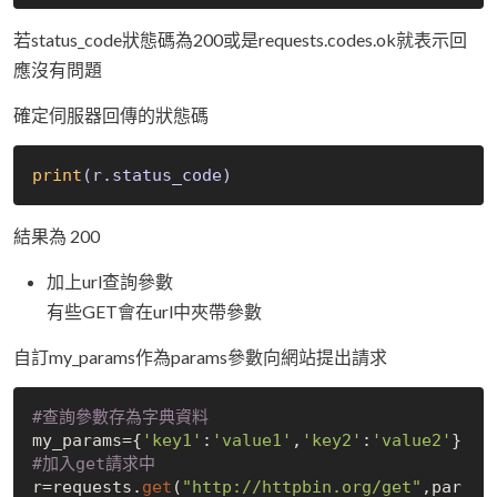
若status_code狀態碼為200或是requests.codes.ok就表示回
應沒有問題
確定伺服器回傳的狀態碼
print
(r.status_code)
結果為 200
加上url查詢參數
有些GET會在url中夾帶參數
自訂my_params作為params參數向網站提出請求
#查詢參數存為字典資料
my_params={
'key1'
:
'value1'
,
'key2'
:
'value2'
#加入get請求中
r=requests.
get
(
"http://httpbin.org/get"
,par