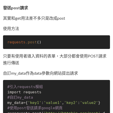
發送post請求
其實和get用法差不多只是改成post
使用方法
requests
.post
只要有使用者填入資料的表單，大部分都會使用POST請求
進行傳送
自訂my_data作為data參數向網站提出請求
#引入requests模組
#自訂my_data
my_data={
'key1'
:
'value1'
,
'key2'
:
'value2'
#使用post發送請求google網頁