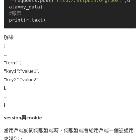
r=requests.post(
'http://httpbin.org/post'
,d
#顯示
解果
{
...
"form":{
"key1":"value1",
"key2":"value2"
},
...
}
session與cookie
當用戶端訪問伺服器端時，伺服器端會給用戶端一個憑證用
來識別，