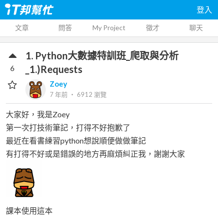
登入
文章
問答
My Project
徵才
聊天
1. Python大數據特訓班_爬取與分析
6
_1.)Requests
Zoey
7 年前
‧
6912
瀏覽
大家好，我是Zoey
第一次打技術筆記，打得不好抱歉了
最近在看書練習python想說順便做做筆記
有打得不好或是錯誤的地方再麻煩糾正我，謝謝大家
課本使用這本