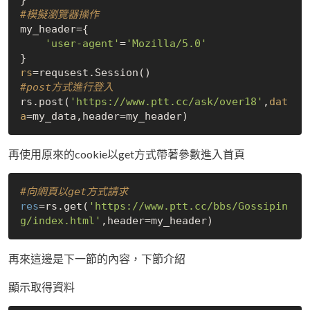
#模擬瀏覽器操作
my_header={

'user-agent'
=
'Mozilla/5.0'
rs
#post方式進行登入
rs.post(
'https://www.ptt.cc/ask/over18'
,
dat
a
再使用原來的cookie以get方式帶著參數進入首頁
#向網頁以get方式請求
res
=rs.get(
'https://www.ptt.cc/bbs/Gossipin
g/index.html'
再來這邊是下一節的內容，下節介紹
顯示取得資料