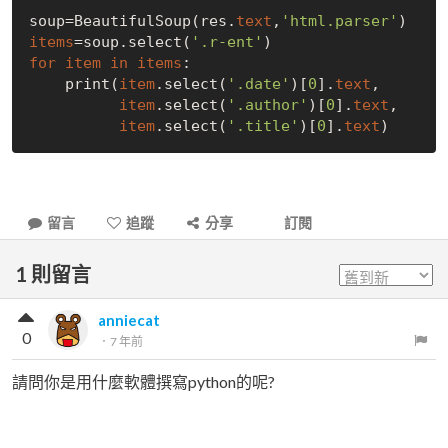
soup=BeautifulSoup(res.
text
,
'html.parser'
items
=soup.select(
'.r-ent'
for
item
in
items
:

    print(
item
.select(
'.date'
)[
0
].
text
,

item
.select(
'.author'
)[
0
].
text
,

item
.select(
'.title'
)[
0
].
text
留言
追蹤
分享
訂閱
1
則留言
anniecat
0
．
7 年前
請問你是用什麼軟體撰寫python的呢?