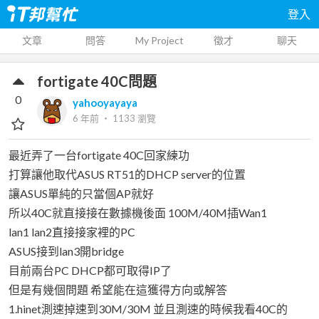
登入
文章
問答
My Project
徵才
聊天
fortigate 40C問題
0
yahooyayaya
6 年前
‧
1133
瀏覽
最近弄了一台fortigate 40C回家練功
打算讓他取代ASUS RT51的DHCP server的位置
讓ASUS單純的只當個AP就好
所以40C就直接接在數據機後面 100M/40M插Wan1
lan1 lan2直接接家裡的PC
ASUS接到lan3開bridge
目前兩台PC DHCP都可取得IP了
但是有幾個問題 希望能在這獲得方向或解答
1.hinet測速掉速到30M/30M 並且測速的時候我看40C的