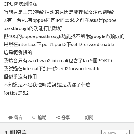
CPU會吃到快滿
請問這是正常的嗎? 掉速的原因是哪裡我沒注意到嗎?
2.有一台PC有pppoe固定IP的需求,之前在asus是pppoe
passthrough的功能打開就好
但40C的pppoe passthrough功能找不到 我google過類似的
是說在interface下 port1 port2下set l2forword enable
這是範例提的
我這台只有wan1 wan2 internal(包含了lan 5個PORT)
我試過在internal下加一條set l2forword enable
但似乎沒有作用
不知道是不是我理解錯誤 還是我漏了什麼
fortios是5.2
留言
追蹤
分享
訂閱
1
則留言