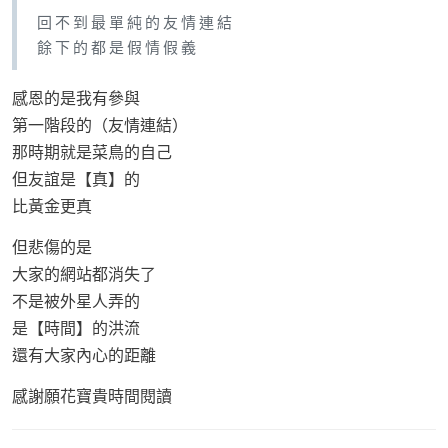
回 不 到 最 單 純 的 友 情 連 結
餘 下 的 都 是 假 情 假 義
感恩的是我有參與
第一階段的（友情連結）
那時期就是菜鳥的自己
但友誼是【真】的
比黃金更真
但悲傷的是
大家的網站都消失了
不是被外星人弄的
是【時間】的洪流
還有大家內心的距離
感謝願花寶貴時間閱讀