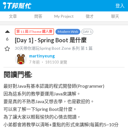
登入
文章
問答
My Project
徵才
聊天
Modern Web
DAY
1
第 11 屆 iThome 鐵人賽
6
[Day 1] - Spring Boot 是什麼
30天帶你潮玩Spring Boot Zone
系列 第
1
篇
martinyeung
7 年前
‧
181103
瀏覽
閱讀門檻:
最好對Java有基本認識的程式開發師(Programmer)
因為這系列的教學要運用Java來講解。
要是真的不熟悉Java又想去學，也是歡迎的。
可以來了解一下Spring Boot是什麼。
為了讓大家以輕鬆愉快的心情去閱讀，
小弟都會將教學以清晰+重點的形式來講解(每篇約5~10分