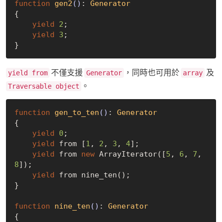
function
gen2
()
: 
Generator
{

yield
2
;

yield
3
;

不僅支援
，同時也可用於
及
yield from
Generator
array
。
Traversable object
function
gen_to_ten
()
: 
Generator
{

yield
0
;

yield
 from [
1
, 
2
, 
3
, 
4
];

yield
 from 
new
 ArrayIterator([
5
, 
6
, 
7
, 
8
]);

yield
 from nine_ten();

}

function
nine_ten
()
: 
Generator
{
