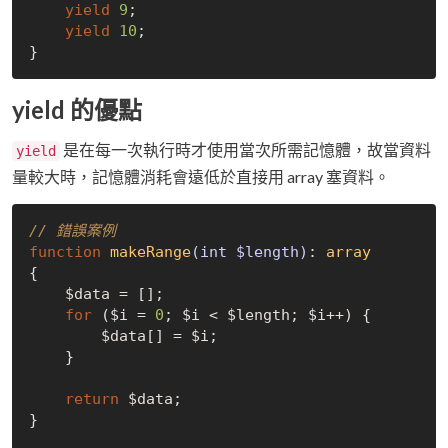
yield
9
;

yield
10
;

yield 的優點
是在每一次執行時才使用當次所需記憶體，故當資料
yield
量較大時，記憶體消耗會遠低於直接用 array 塞資料。
// 錯誤案例
function
makeRange
(int $length)
: 
array
{

    $data = [];

for
 ($i = 
0
; $i < $length; $i++) {

        $data[] = $i;

    }

return
 $data;

}
