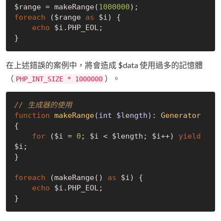
$range = makeRange(
1000000
foreach
 ($range 
as
 $i) {

echo
 $i.PHP_EOL;

在上述錯誤的案例中，將會造成 $data 使用過多的記憶體
（
）。
PHP_INT_SIZE * 1000000
// 生成器的使用
function
makeRange
(int $length)
: 
Generator
{

for
 ($i = 
0
; $i < $length; $i++) 
yield
$i;

}

foreach
 (makeRange() 
as
 $i) {

echo
 $i.PHP_EOL;
