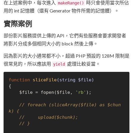
在上述案例中，每次進入
時只會使用當次所佔
makeRange()
用的 int 記憶體（還有 Generator 物件所需的記憶體）。
實際案例
部份影片服務提供上傳的 API，它們有些服務會要求開發者
將影片分成多個相同大小的 block 然後上傳。
因為影片的大小通常都不小，超過 PHP 預設的 128M 限制是
很常見的，所以應該用
處理比較妥當。
yield
function
sliceFile
(string $file)
{

    $file = fopen($file, 
'rb'
);

// foreach (sliceArray($file) as $chun
k) {
//     upload($chunk);
// }