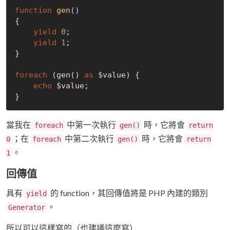
function
gen
()
{

yield
0
;

yield
1
;

}

foreach
 (gen() 
as
 $value) {

echo
 $value;

當我在
中第一次執行
時，它將會
foreach
gen()
return
；在
中第二次執行
時，它將會
0
foreach
gen()
return
。
1
回傳值
具有
的 function，其回傳值將是 PHP 內建的類別
yield
。
Generator
所以可以這樣寫的（也建議這麼寫）