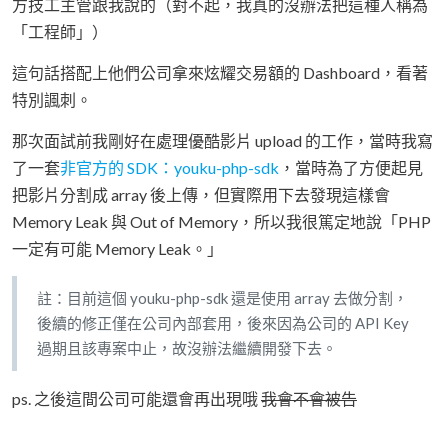
方技工主管跟我說的（對不起，我真的沒辦法把這種人稱為
「工程師」）
這句話搭配上他們公司拿來炫耀交易額的 Dashboard，看著
特別諷刺。
那次面試前我剛好在處理優酷影片 upload 的工作，當時我寫
了一套
非官方的 SDK：youku-php-sdk
，當時為了方便起見
把影片分割成 array 後上傳，但實際用下去發現這樣會
Memory Leak 與 Out of Memory，所以我很篤定地說「PHP
一定有可能 Memory Leak。」
註：目前這個 youku-php-sdk 還是使用 array 去做分割，
後續的修正僅在公司內部套用，後來因為公司的 API Key
過期且該專案中止，故沒辦法繼續開發下去。
ps. 之後這間公司可能還會再出現哦
我會不會被告