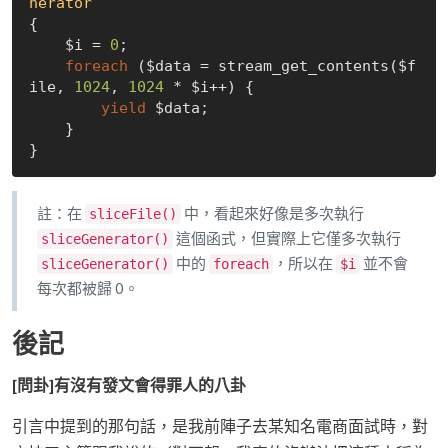
nerator
{

    $i = 
0
;

foreach
 ($data = stream_get_contents($f
ile, 
1024
, 
1024
 * $i++) {

yield
 $data;

    }

註：在
中，看起來好像是多次執行
sliceFile()
這個函式，但實際上它僅多次執行
sliceGenerator()
中的
，所以在
並不會
sliceGenerator()
foreach
$i
每次都被歸 0。
後記
[問卦]有沒有發文會得罪人的八卦
引言中提到的那句話，是我前陣子去某知名電商面試時，對