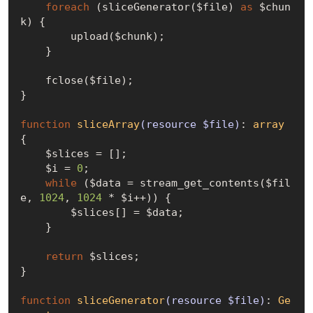
foreach
 (sliceGenerator($file) 
as
 $chun
k) {

        upload($chunk);

    }

    fclose($file);

}

function
sliceArray
(resource $file)
: 
array
{

    $slices = [];

    $i = 
0
;

while
 ($data = stream_get_contents($fil
e, 
1024
, 
1024
 * $i++)) {

        $slices[] = $data;

    }

return
 $slices;

}

function
sliceGenerator
(resource $file)
: 
Ge