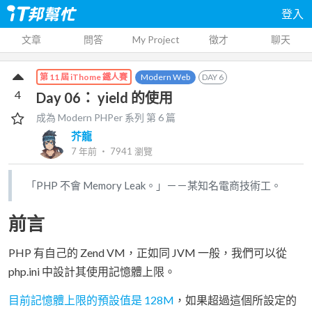
登入
文章
問答
My Project
徵才
聊天
Modern Web
DAY
6
第 11 屆 iThome 鐵人賽
4
Day 06： yield 的使用
成為 Modern PHPer
系列 第
6
篇
芥龍
7 年前
‧
7941
瀏覽
「PHP 不會 Memory Leak。」－－某知名電商技術工。
前言
PHP 有自己的 Zend VM，正如同 JVM 一般，我們可以從
php.ini 中設計其使用記憶體上限。
目前記憶體上限的預設值是 128M
，如果超過這個所設定的