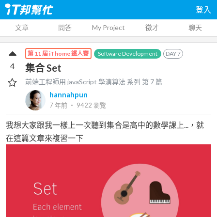
登入
文章
問答
My Project
徵才
聊天
Software Development
DAY
7
第 11 屆 iThome 鐵人賽
4
集合 Set
前端工程師用 javaScript 學演算法
系列 第
7
篇
hannahpun
7 年前
‧
9422
瀏覽
我想大家跟我一樣上一次聽到集合是高中的數學課上...，就
在這篇文章來複習一下