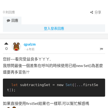
0
則回應
分享
回應
登入發表回應
qpalzm
0
．
6 年前
您好~~看完受益良多ㄚㄚㄚ,
我想問最後一個差集在呼叫的時候使用已經new Set()為甚麼
還要再多宣告??
let
 subtractingSet = 
new
Set
(
[
...
firstSe
t
]
如果直接使用firstSet結果也一樣耶,可以幫忙解惑嗎