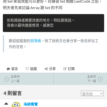
用 Set 來寫效能可以更好。在練習 Set 相關 LeetCode 之前，
明天會先來討論 Array 跟 Set 的不同
如有錯誤或需要改進的地方，拜託跟我說。

歡迎追蹤我的
部落格
，除了技術文也會分享一些在矽谷工
作的甘苦。
留言
追蹤
分享
訂閱
此系列
此系列
上一篇
下一篇
4
則留言
海綿寶寶