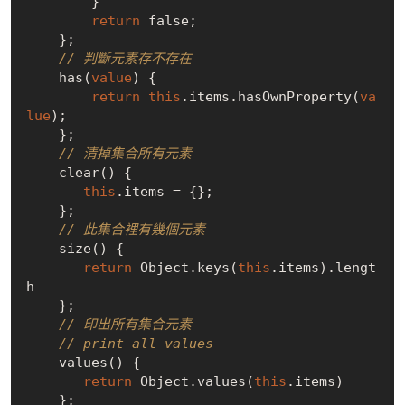
        }

return
false
;

    };

// 判斷元素存不存在
    has(
value
) {

return
this
.items.hasOwnProperty(
va
lue
);

    };

// 清掉集合所有元素
    clear() {

this
.items = {};

    };

// 此集合裡有幾個元素
    size() {

return
 Object.keys(
this
.items).lengt
h

    };

// 印出所有集合元素
// print all values
    values() {

return
 Object.values(
this
.items)

    };
