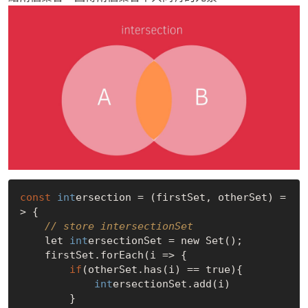
const
int
ersection = (firstSet, otherSet) =
> {

// store intersectionSet 
    let 
int
ersectionSet = new Set();

    firstSet.forEach(i => {

if
(otherSet.has(i) == 
true
){

int
ersectionSet.add(i)

        }
