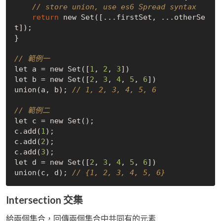
// store union, use es6 Spread syntax
return
 new Set([...firstSet, ...otherSe
t]); 

}

// 範例一
let a = new Set([
1
, 
2
, 
3
])

let b = new Set([
2
, 
3
, 
4
, 
5
, 
6
])

union(a, b); 
// 1, 2, 3, 4, 5, 6
// 範例二
let c = new Set();

c.add(
1
);

c.add(
2
);

c.add(
3
);

let d = new Set([
2
, 
3
, 
4
, 
5
, 
6
])

union(c, d); 
// {1, 2, 3, 4, 5, 6}
Intersection 交集
給兩個集合，回傳兩個集合中共同有的元素