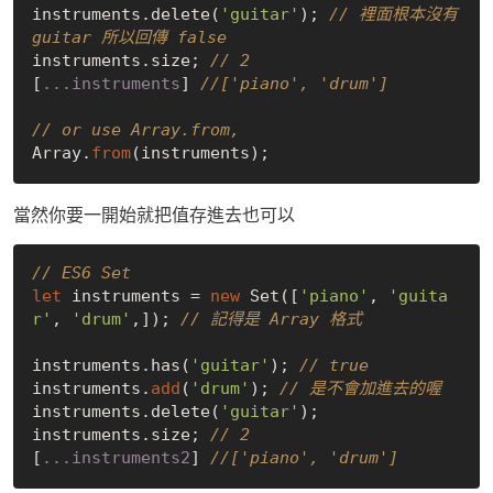
instruments.delete(
'guitar'
); 
// 裡面根本沒有 
guitar 所以回傳 false
instruments.size; 
// 2
[
...instruments
] 
//['piano', 'drum']
// or use Array.from, 
Array.
from
當然你要一開始就把值存進去也可以
// ES6 Set
let
 instruments = 
new
 Set([
'piano'
, 
'guita
r'
, 
'drum'
,]); 
// 記得是 Array 格式
instruments.has(
'guitar'
); 
// true
instruments.
add
(
'drum'
); 
// 是不會加進去的喔
instruments.delete(
'guitar'
);

instruments.size; 
// 2
[
...instruments2
] 
//['piano', 'drum']