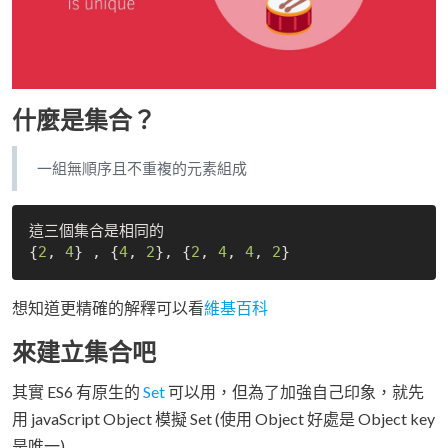
什麼是集合？
一組無順序且不重複的元素組成
這三個集合是相同的 

{
2
, 
4
} , {
4
, 
2
}, {
2
, 
4
, 
4
, 
2
想知道更精確的解釋可以看
維基百科
來建立集合吧
其實 ES6 有原生的
Set
可以用，但為了加強自己印象，就先
用 javaScript Object 模擬 Set (使用 Object 好處是 Object key
是唯一)