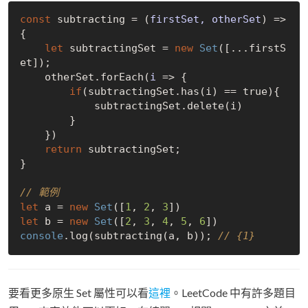
const
 subtracting = 
(
firstSet, otherSet
) =>
{

let
 subtractingSet = 
new
Set
([...firstS
et]);

    otherSet.forEach(
i
 =>
 {

if
(subtractingSet.has(i) == 
true
){

            subtractingSet.delete(i)

        }

    })

return
 subtractingSet;

}

// 範例
let
 a = 
new
Set
([
1
, 
2
, 
3
let
 b = 
new
Set
([
2
, 
3
, 
4
, 
5
, 
6
console
.log(subtracting(a, b)); 
// {1}
要看更多原生 Set 屬性可以看
這裡
。LeetCode 中有許多題目