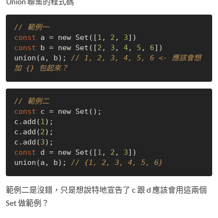
Union 聯集的程式碼
// 範例一
const
 a = new Set([
1
, 
2
, 
3
const
 b = new Set([
2
, 
3
, 
4
, 
5
, 
6
])

union(a, b); 
// 1, 2, 3, 4, 5, 6 <- 應該會想
加 {} 包起來？
// 範例二
const
 c = new Set();

c.add(
1
);

c.add(
2
);

c.add(
3
const
 d = new Set([
1
, 
2
, 
3
])

union(a, b); 
// {1, 2, 3, 4, 5, 6}
範例二是沒錯，只是想說特地宣告了 c 跟 d 應該會用這兩個
Set 做範例？