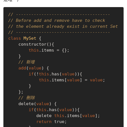
// -------------------------------------
// Before add and remove have to check 
// the element already exist in current Set
// -------------------------------------
class
MySet
 {

    constructor(){

this
.items = {};

    }   

// 新增
add
(
value
) {

if
(!
this
.has(
value
)){

this
.items[
value
] = 
value
;

        }

    };

// 刪除
    delete(
value
) {

if
(
this
.has(
value
)){

           delete 
this
.items[
value
];

return
true
;
