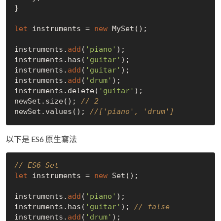
}

let
 instruments = 
new
 MySet();

instruments.
add
(
'piano'
);

instruments.has(
'guitar'
);

instruments.
add
(
'guitar'
);

instruments.
add
(
'drum'
);

instruments.delete(
'guitar'
);

newSet.size(); 
// 2
newSet.values(); 
//['piano', 'drum']
以下是 ES6 原生寫法
// ES6 Set
let
 instruments = 
new
 Set();

instruments.
add
(
'piano'
);

instruments.has(
'guitar'
); 
// false
instruments.
add
(
'drum'
);
