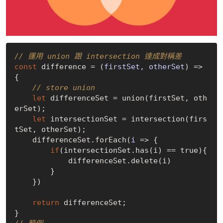
// 運用 union 跟 intersection 達成對稱差
const
 difference = 
(
firstSet, otherSet
) =>
{

// store union
let
 differenceSet = union(firstSet, oth
erSet);

let
 intersectionSet = intersection(firs
tSet, otherSet);

    differenceSet.forEach(
i
 =>
 {

if
(intersectionSet.has(i) == 
true
){

            differenceSet.delete(i)

        }

    })

return
 differenceSet;   
