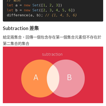
// 範例
let
 a = 
new
Set
([
1
, 
2
, 
3
let
 b = 
new
Set
([
2
, 
3
, 
4
, 
5
, 
6
])

difference(a, b); 
// {1, 4, 5, 6}
Subtraction 差集
給定兩集合，回傳一個包含存在第一個集合元素但不存在於
第二集合的集合