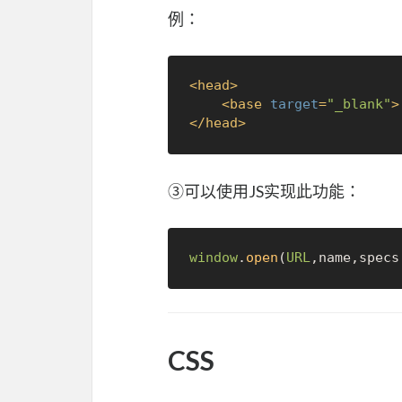
例：
<
head
>
<
base
target
=
"_blank"
>
</
head
>
③可以使用JS实现此功能：
window
.
open
(
URL
CSS