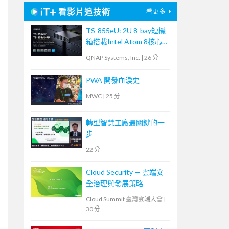
看影片追技術
看更多
TS-855eU: 2U 8-bay短機
箱搭載Intel Atom 8核心
2.8 GHz處理器，8GB
QNAP Systems, Inc.
|
26 分
RAM、雙2.5GbE、雙M.2
NVMe SSD、PCIe Gen 3
PWA 開發血淚史
可擴充25GbE高速網路
MWC
|
25 分
轉型智慧工廠最關鍵的一
步
22 分
Cloud Security — 雲端安
全治理與發展策略
Cloud Summit 臺灣雲端大會
|
30 分