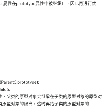
tor属性在prototype属性中被继承），因此再进行优
(Parent5.prototype);
hild5;
个api的特性，父类的原型对象会继承在子类的原型对象的原型对
类原型对象的隔离，这时再给子类的原型对象的