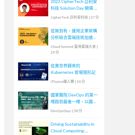
2022 CipherTech 亞利安
科技 Solution Day 開場 &
議程 - 如何做好資料庫安
CipherTech 亞利安科技
|
37 分
全防護，以政府資料庫健
診為例
從無到有，運用企業架構
分析結合雲端技術加速業
務落地
Cloud Summit 臺灣雲端大會
|
29 分
從異世界歸來的
Kubernetes 官場現形記
iThome鐵人賽
|
30 分
國軍醫院 DevOps 的第一
哩路到最後一哩，以國軍
高雄總醫院為例
DevOpsDays
|
38 分
Driving Sustainability in
Cloud Computing: