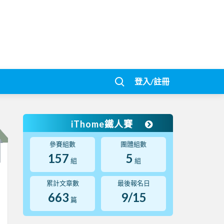
登入/註冊
iThome鐵人賽
參賽組數
團體組數
157
5
組
組
累計文章數
最後報名日
663
9/15
篇