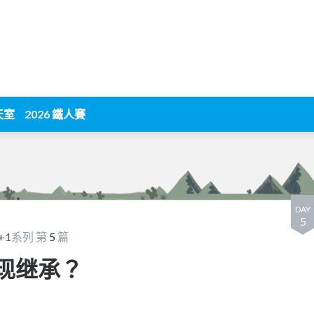
天室
2026 鐵人賽
DAY
5
+1
系列 第
5
篇
实现继承？