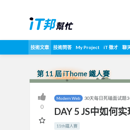
技術文章
技術問答
My Project
iT 徵才
聊
第 11 屆 iThome 鐵人賽
30天每日死磕面试题3
Modern Web
0
DAY 5 JS中如何
11th鐵人賽