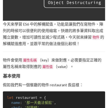
今天來學習 ES6 中的解構賦值，功能是讓我們在寫物件、陣
列的時候可以很便利的使用縮寫，快速的將多筆資料取出成
獨立變數，增加可讀性並減少程式碼，今天就來練習
的
物件
解構賦值應用，並跟平常的做法做個比較唄！
物件會使用
（key）來做對應，必需要指定正確的
屬性名稱
屬性名稱來取得對應的
（value）。
屬性值
基本使用
假如我們有一個餐廳的物件 restaurant 長這樣：
let
 restaurant = {

name
: 
'那一天義法餐館'
,

chef
: 
'阿華師'
,
