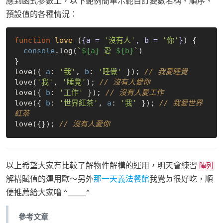
應到函式參數上，以下範例簡單示範自訂變數名稱、順序、
預設值的各種情況：
function
love
 (
{a = 
'沒有人'
, b = 
'你'
}
) 
{

console
.log(
`
${a}
 愛 
${b}
`
)

}

love({ 
a
: 
'我'
, 
b
: 
'睡覺'
 }); 
// 我愛睡覺
love(
'我'
, 
'睡覺'
); 
// 沒有人愛你
love({ 
b
: 
'工作'
 }); 
// 沒有人愛工作
love({ 
b
: 
'世界紅茶'
, 
a
: 
'我'
 }); 
// 我愛世界
紅茶
love({}); 
// 沒有人愛你
以上希望大家有比較了解物件解構的運用，明天會練習
陣列
解構賦值的運用歐～另外
那一天義法餐館
我覺ㄉ很好吃，順
便推薦給大家嚕 ^______^
參考文章