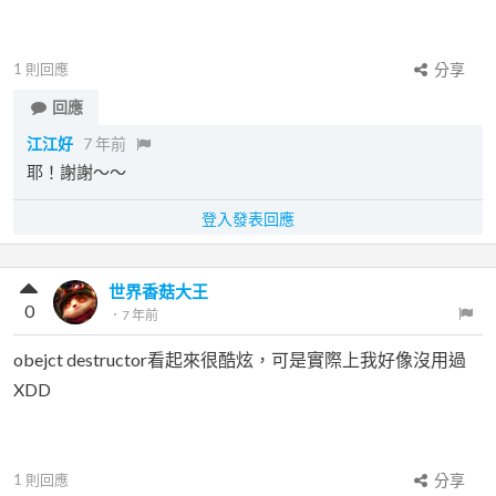
1
則回應
分享
回應
江江好
7 年前
耶！謝謝～～
登入發表回應
世界香菇大王
0
．
7 年前
obejct destructor看起來很酷炫，可是實際上我好像沒用過
XDD
1
則回應
分享