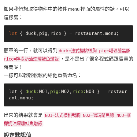
如果我們想取得物件中的物件 menu 裡面的屬性的話，可以
這樣寫：
let
簡單的一行，就可以得到
duck=法式櫻桃鴨胸 pig=噶瑪蘭黑豚
，是不是省了很多程式碼跟寶貴的
rice=檸檬奶油煙燻鮭魚燉飯
時間呢！
一樣可以輕輕鬆鬆的給他重新命名：
let { 
duck:
NO1,
pig:
NO2,
rice:
NO3 } = restaur
出來的結果就會是
NO1=法式櫻桃鴨胸 NO2=噶瑪蘭黑豚 NO3=檸
檬奶油煙燻鮭魚燉飯
設定默認值