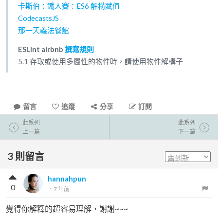
卡斯伯：鐵人賽：ES6 解構賦值
CodecastsJS
那一天義法餐館
ESLint airbnb
撰寫規則
5.1 存取或使用多屬性的物件時，請使用物件解構子
留言
追蹤
分享
訂閱
此系列
此系列
上一篇
下一篇
3
則留言
hannahpun
0
．
7 年前
覺得你解釋的超容易理解，謝謝~~~