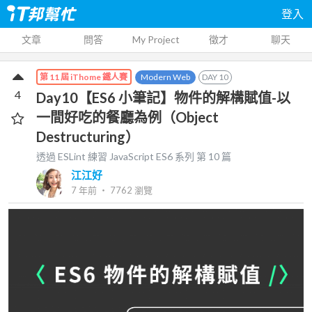
登入
文章
問答
My Project
徵才
聊天
Modern Web
DAY
10
第 11 屆 iThome 鐵人賽
4
Day10【ES6 小筆記】物件的解構賦值-以
一間好吃的餐廳為例（Object
Destructuring）
透過 ESLint 練習 JavaScript ES6
系列 第
10
篇
江江好
7 年前
‧
7762
瀏覽