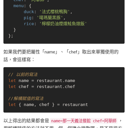
menu
: {

duck
: 
'法式櫻桃鴨胸'
,

pig
: 
'噶瑪蘭黑豚'
,

rice
: 
'檸檬奶油煙燻鮭魚燉飯'
  }

如果我們要把屬性「name」、「chef」取出來單獨使用的
話，會這樣寫：
// 以前的寫法
let
let
 chef = restaurant.chef

//解構賦值的寫法
let
以上得出的結果都會是
，
name=那一天義法餐館 chef=阿華師