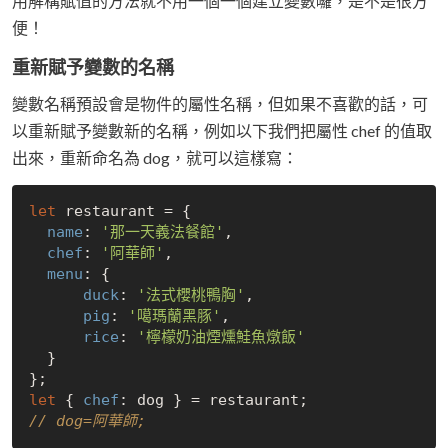
用解構賦值的方法就不用一個一個建立變數囉，是不是很方
便！
重新賦予變數的名稱
變數名稱預設會是物件的屬性名稱，但如果不喜歡的話，可
以重新賦予變數新的名稱，例如以下我們把屬性 chef 的值取
出來，重新命名為 dog，就可以這樣寫：
let
 restaurant = {

name
: 
'那一天義法餐館'
,

chef
: 
'阿華師'
,

menu
: {

duck
: 
'法式櫻桃鴨胸'
,

pig
: 
'噶瑪蘭黑豚'
,

rice
: 
'檸檬奶油煙燻鮭魚燉飯'
  }

let
 { 
chef
// dog=阿華師;