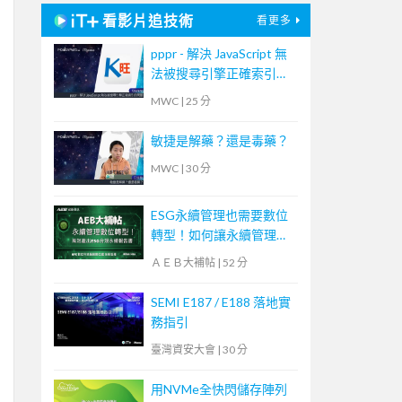
看影片追技術
看更多
pppr - 解決 JavaScript 無
法被搜尋引擎正確索引的
問題
MWC
|
25 分
敏捷是解藥？還是毒藥？
MWC
|
30 分
ESG永續管理也需要數位
轉型！如何讓永續管理既
高效又符合國際標章？
ＡＥＢ大補帖
|
52 分
【宏碁資訊網路學堂】
SEMI E187 / E188 落地實
務指引
臺灣資安大會
|
30 分
用NVMe全快閃儲存陣列