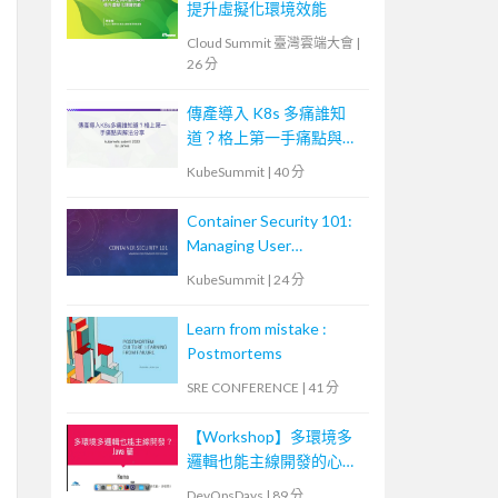
提升虛擬化環境效能
Cloud Summit 臺灣雲端大會
|
26 分
傳產導入 K8s 多痛誰知
道？格上第一手痛點與解
法分享
KubeSummit
|
40 分
Container Security 101:
Managing User
Permissions for Volumes
KubeSummit
|
24 分
Learn from mistake :
Postmortems
SRE CONFERENCE
|
41 分
【Workshop】多環境多
邏輯也能主線開發的心法
與實戰 - Java 篇
DevOpsDays
|
89 分