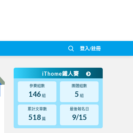
登入/註冊
iThome鐵人賽
參賽組數
團體組數
146
5
組
組
累計文章數
最後報名日
518
9/15
篇