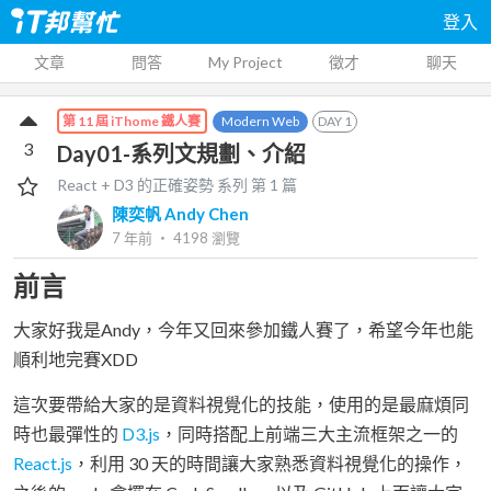
登入
文章
問答
My Project
徵才
聊天
Modern Web
DAY
1
第 11 屆 iThome 鐵人賽
3
Day01-系列文規劃、介紹
React + D3 的正確姿勢
系列 第
1
篇
陳奕帆 Andy Chen
7 年前
‧
4198
瀏覽
前言
大家好我是Andy，今年又回來參加鐵人賽了，希望今年也能
順利地完賽XDD
這次要帶給大家的是資料視覺化的技能，使用的是最麻煩同
時也最彈性的
D3.js
，同時搭配上前端三大主流框架之一的
React.js
，利用 30 天的時間讓大家熟悉資料視覺化的操作，