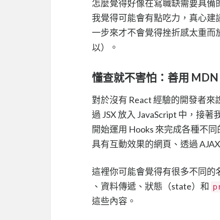
怎麼覺得好像在寫職缺需要具備的能
我覺得可能會有點吃力，真心建議
一步來才不會覺得挫折感太重而放
以）。
懂查就不害怕：善用 MDN
對於沒有 React 經驗的開發者來
過 JSX 放入 JavaScript 中，
開始運用 Hooks 來完成各種不
具有互動效果的網頁、透過 AJA
這裡你可能會覺得有很多不同的名詞，什麼
、資料傳遞、狀態（state）和
p
這些內容。