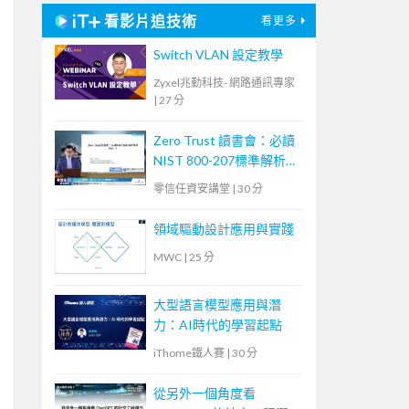
看影片追技術
看更多
Switch VLAN 設定教學
Zyxel兆勤科技- 網路通訊專家
|
27 分
Zero Trust 讀書會：必讀
NIST 800-207標準解析
Part 1
零信任資安講堂
|
30 分
領域驅動設計應用與實踐
MWC
|
25 分
大型語言模型應用與潛
力：AI時代的學習起點
iThome鐵人賽
|
30 分
從另外一個角度看