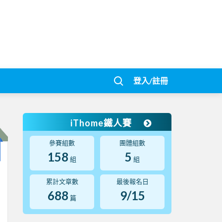
登入/註冊
iThome鐵人賽
參賽組數
團體組數
158
5
組
組
累計文章數
最後報名日
688
9/15
篇