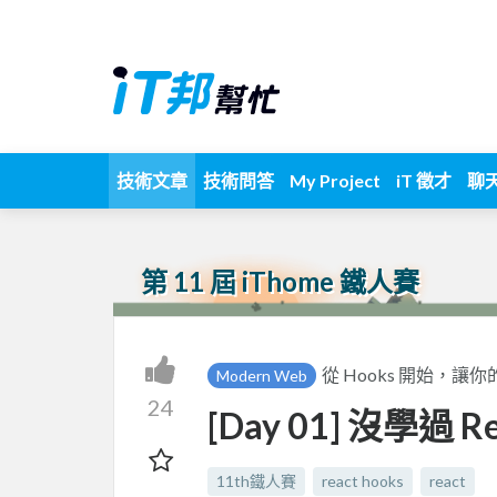
技術文章
技術問答
My Project
iT 徵才
聊
第 11 屆 iThome 鐵人賽
從 Hooks 開始，讓你的
Modern Web
24
[Day 01] 沒學過 
11th鐵人賽
react hooks
react