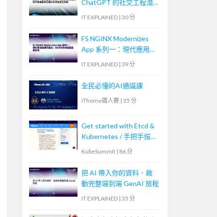
ChatGPT 的社交工程潛
力—如何建構最高性價比
IT EXPLAINED
|
30 分
的資訊安全防線
F5 NGINX Modernizes
App 系列一：現代應用架
構的基石：NGINX的技術
IT EXPLAINED
|
39 分
藍圖與未來
全民必懂的AI通識課
iThome鐵人賽
|
35 分
Get started with Etcd &
Kubernetes / 手把手搭建
Etcd 與 K8s
KubeSummit
|
86 分
把 AI 帶入你的資料．啟
動完整端到端 GenAI 旅程
IT EXPLAINED
|
35 分