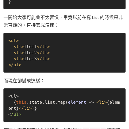
一開始大家可能會不太習慣，畢竟以前在寫 List 的時候是非
常直觀的，直接寫成這樣：
<
ul
>
<
li
>
Item1
</
li
>
<
li
>
Item2
</
li
>
<
li
>
Item3
</
li
>
</
ul
>
而現在卻變成這樣：
<ul>

  {
this
.state.list.map(
element
 =>
<
li
>
{elem
ent}
</
li
>
)}

<