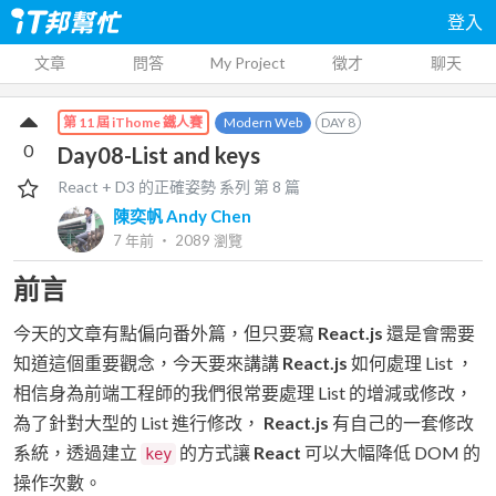
登入
文章
問答
My Project
徵才
聊天
Modern Web
DAY
8
第 11 屆 iThome 鐵人賽
0
Day08-List and keys
React + D3 的正確姿勢
系列 第
8
篇
陳奕帆 Andy Chen
7 年前
‧
2089
瀏覽
前言
今天的文章有點偏向番外篇，但只要寫
React.js
還是會需要
知道這個重要觀念，今天要來講講
React.js
如何處理 List ，
相信身為前端工程師的我們很常要處理 List 的增減或修改，
為了針對大型的 List 進行修改，
React.js
有自己的一套修改
系統，透過建立
的方式讓
React
可以大幅降低 DOM 的
key
操作次數。