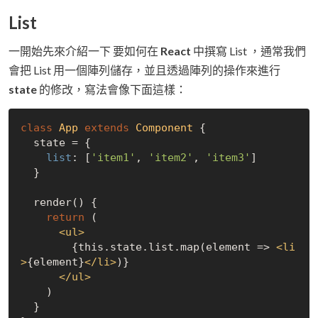
List
一開始先來介紹一下 要如何在
React
中撰寫 List ，通常我們
會把 List 用一個陣列儲存，並且透過陣列的操作來進行
state
的修改，寫法會像下面這樣：
class
App
extends
Component
{

  state = {

list
: [
'item1'
, 
'item2'
, 
'item3'
]

  }

  render() {

return
 (

<
ul
>
        {this.state.list.map(element => 
<
li
>
{element}
</
li
>
)}

</
ul
>
    )

  }
