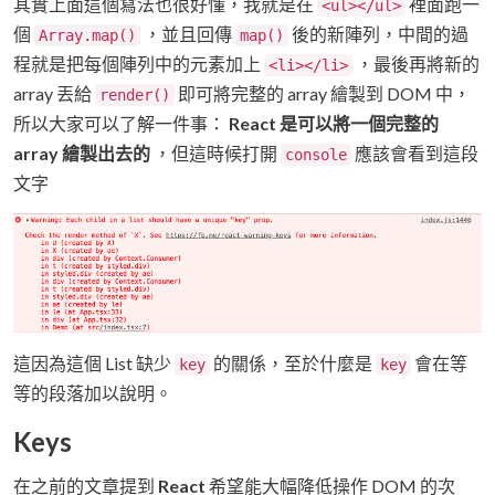
其實上面這個寫法也很好懂，我就是在
裡面跑一
<ul></ul>
個
，並且回傳
後的新陣列，中間的過
Array.map()
map()
程就是把每個陣列中的元素加上
，最後再將新的
<li></li>
array 丟給
即可將完整的 array 繪製到 DOM 中，
render()
所以大家可以了解一件事：
React 是可以將一個完整的
array 繪製出去的
，但這時候打開
應該會看到這段
console
文字
這因為這個 List 缺少
的關係，至於什麼是
會在等
key
key
等的段落加以說明。
Keys
在之前的文章提到
React
希望能大幅降低操作 DOM 的次