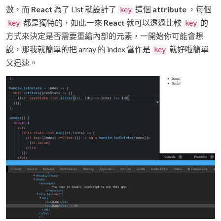
數，而
React
為了 List 就設計了
這個
attribute
，每個
key
都是獨特的，如此一來
React
就可以透過比較
的
key
key
方式來決定是否需要重繪內部的元素，一開始你可能會想
說，那我就簡單的把 array 的 index 當作是
就好啦簡單
key
又迅速。