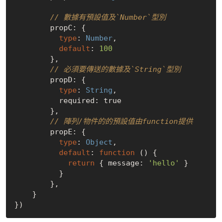
// 數據有預設值及`Number`型別
        propC: {

type
: 
Number
,

default
: 
100
        },

// 必須要傳送的數據及`String`型別
        propD: {

type
: 
String
,

          required: 
true
        },

// 陣列/物件的的預設值由function提供
        propE: {

type
: 
Object
,

default
: 
function
 (
) 
{

return
 { message: 
'hello'
 }

          }

        },

    }
