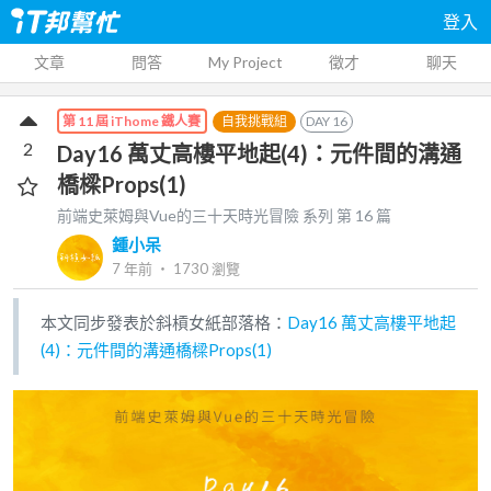
登入
文章
問答
My Project
徵才
聊天
自我挑戰組
DAY
16
第 11 屆 iThome 鐵人賽
2
Day16 萬丈高樓平地起(4)：元件間的溝通
橋樑Props(1)
前端史萊姆與Vue的三十天時光冒險
系列 第
16
篇
鍾小呆
7 年前
‧
1730
瀏覽
本文同步發表於斜槓女紙部落格：
Day16 萬丈高樓平地起
(4)：元件間的溝通橋樑Props(1)