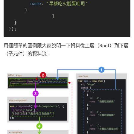
 name
: 
'早餐吃火腿蛋吐司'
      }

		]

  }

用個簡單的圖例跟大家說明一下資料從上層（Root）到下層
（子元件）的資料流：