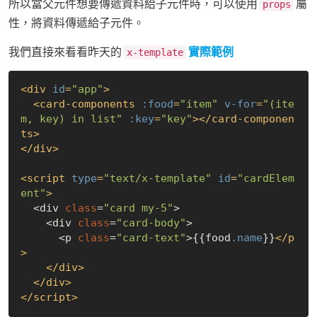
所以當父元件想要傳遞資料給子元件時，可以使用
屬
props
性，將資料傳遞給子元件。
我們直接來看看昨天的
實際範例
x-template
<
div
id
=
"app"
>
<
card-components
:food
=
"item"
v-for
=
"(ite
m, key) in list"
:key
=
"key"
>
</
card-componen
ts
>
</
div
>
<
script
type
=
"text/x-template"
id
=
"cardElem
ent"
>
<div 
class
=
"card my-5"
>

<div 
class
=
"card-body"
>

<p 
class
=
"card-text"
>
{{food
.name
}
}
</
p
>
</
div
>
</
div
>
</
script
>