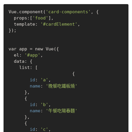
Vue.component(
'card-components'
, {

  props:[
'food'
],

  template: 
'#cardElement'
,

});

var app = new Vue({

  el: 
'#app'
,

  data: {

    list: [ 

			{ 

 id
: 
'a'
,

 name
: 
'晚餐吃鐵板燒'
      },

      { 

 id
: 
'b'
,

 name
: 
'午餐吃陽春麵'
      },

      { 

 id
: 
'c'
,
