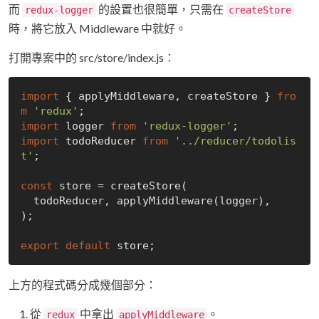
而
的設置也很簡單，只需在
redux-logger
createStore
時，將它放入 Middleware 中就好。
打開專案中的 src/store/index.js：
import
 { applyMiddleware, createStore } 
fro
m
'redux'
import
 logger 
from
'redux-logger'
import
 todoReducer 
from
'../reducer/todolis
t'
;

const
 store = createStore(

  todoReducer, applyMiddleware(logger),

);

export
default
上方的程式碼分成幾個部分：
從
中拿出
。
redux
applyMiddleware