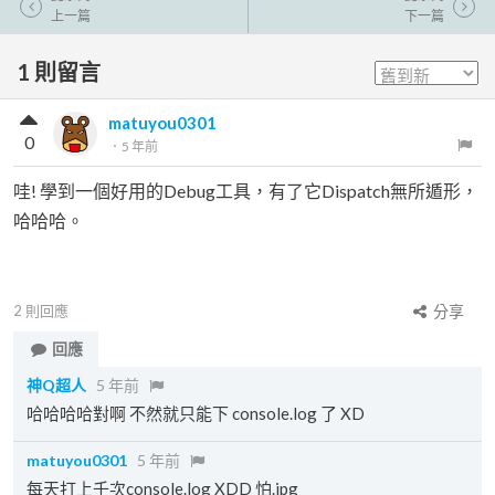
上一篇
下一篇
1
則留言
matuyou0301
0
．
5 年前
哇! 學到一個好用的Debug工具，有了它Dispatch無所遁形，
哈哈哈。
2
則回應
分享
回應
神Q超人
5 年前
哈哈哈哈對啊 不然就只能下 console.log 了 XD
matuyou0301
5 年前
每天打上千次console.log XDD 怕.jpg