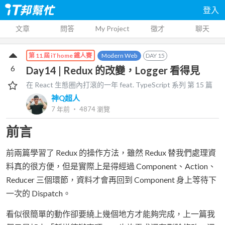
登入
文章
問答
My Project
徵才
聊天
Modern Web
DAY
15
第 11 屆 iThome 鐵人賽
6
Day14 | Redux 的改變，Logger 看得見
在 React 生態圈內打滾的一年 feat. TypeScript
系列 第
15
篇
神Q超人
7 年前
‧
4874
瀏覽
前言
前兩篇學習了 Redux 的操作方法，雖然 Redux 替我們處理資
料真的很方便，但是實際上是得經過 Component、Action、
Reducer 三個環節，資料才會再回到 Component 身上等待下
一次的 Dispatch。
看似很簡單的動作卻要繞上幾個地方才能夠完成，上一篇我