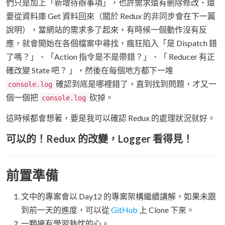
們只是加上「新增待辦事項」，也許需求還有刪除修改、還
要從資料庫 Get 資料回來（關於 Redux 的非同步會在下一篇
說明），當網站的需求多了起來，有時候一個動作沒有反
應，就會開始在各個檔案中尋找，瘋狂陷入「是 Dispatch 錯
了嗎？」、「Action 指令是不是帶錯？」、「 Reducer 有正
確改變 State 吧？ 」，然後在每個地方都下一堆
確認到底是哪裡錯了，直到找到問題，才又一
console.log
個一個把
砍掉。
console.log
這時候都會想著，要是我可以確認 Redux 的處理狀況就好。
可以的！Redux 的改變，Logger 看得見！
前置準備
文中的專案會以 Day12 的專案架構繼續講解，如果未跟
到前一天的進度，可以從
GitHub
上 Clone 下來。
一顆擁有學習熱忱的心。