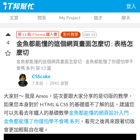
登入
文章
問答
My Project
徵才
聊天
影片教學
DAY
13
第 11 屆 iThome 鐵人賽
4
金魚都能懂的這個網頁畫面怎麼切 : 表格怎
麼切
金魚都能懂的這個網頁畫面怎麼切 - 金魚都能懂了你還怕學不
會嗎
系列 第
13
篇
CSScoke
7 年前
‧
2842
瀏覽
大家好～ 我是 Amos，這次要跟大家分享的是切版的教學，
如果您本身對於 HTML & CSS 的基礎還不了解的話，建議您
可以先看去年鐵人的基礎教學
金魚都能懂的網頁設計入門 -
金魚都能懂了你還怕學不會嗎 系列
，看完之後再來跟著切版
會更加輕鬆自在喔。