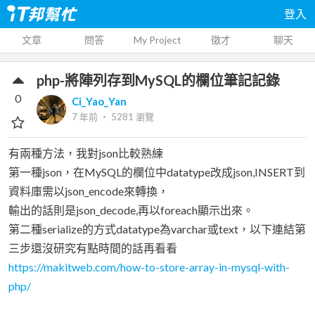
登入
文章
問答
My Project
徵才
聊天
php-將陣列存到MySQL的欄位筆記記錄
0
Ci_Yao_Yan
7 年前
‧
5281
瀏覽
有兩種方法，我對json比較熟練
第一種json，在MySQL的欄位中datatype改成json,INSERT到
資料庫需以json_encode來轉換，
輸出的話則是json_decode,再以foreach顯示出來。
第二種serialize的方式datatype為varchar或text，以下連結第
三步還沒研究有點時間的話再看看
https://makitweb.com/how-to-store-array-in-mysql-with-
php/