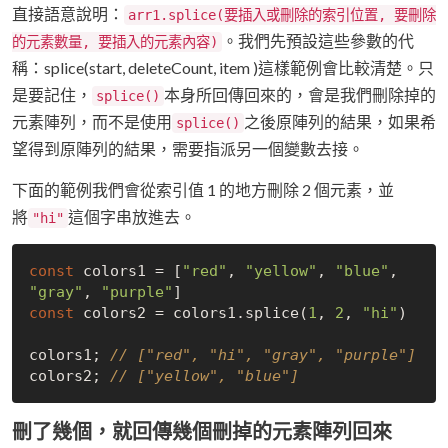
直接語意說明：
arr1.splice(要插入或刪除的索引位置, 要刪除
。我們先預設這些參數的代
的元素數量, 要插入的元素內容)
稱：splice(start, deleteCount, item )這樣範例會比較清楚。只
是要記住，
本身所回傳回來的，會是我們刪除掉的
splice()
元素陣列，而不是使用
之後原陣列的結果，如果希
splice()
望得到原陣列的結果，需要指派另一個變數去接。
下面的範例我們會從索引值 1 的地方刪除 2 個元素，並
將
這個字串放進去。
"hi"
const
 colors1 = [
"red"
, 
"yellow"
, 
"blue"
, 
"gray"
, 
"purple"
const
 colors2 = colors1.splice(
1
, 
2
, 
"hi"
)

colors1; 
// ["red", "hi", "gray", "purple"]
colors2; 
// ["yellow", "blue"]
刪了幾個，就回傳幾個刪掉的元素陣列回來