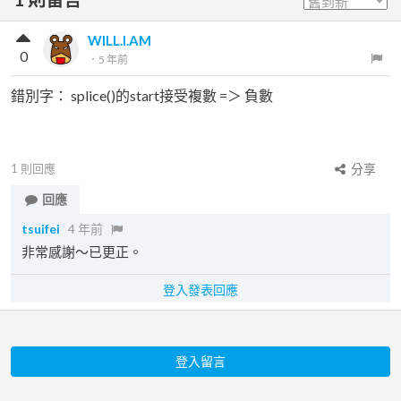
WILL.I.AM
0
．
5 年前
錯別字： splice()的start接受複數 =＞ 負數
1
則回應
分享
回應
tsuifei
4 年前
非常感謝～已更正。
登入發表回應
登入留言