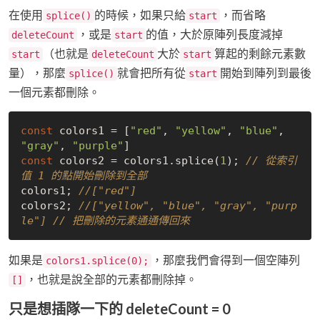
在使用
的時候，如果只給
，而省略
splice()
start
，或是
的值，大於原陣列長度減掉
deleteCount
start
（也就是
大於
算起的剩餘元素數
start
deleteCount
start
量），那麼
就會把所有從
開始到陣列到最後
splice()
start
一個元素都刪除。
const
 colors1 = [
"red"
, 
"yellow"
, 
"blue"
, 
"gray"
, 
"purple"
const
 colors2 = colors1.splice(
1
); 
// 從索引
值 1 的點開始刪除到全部
colors1; 
//["red"]
colors2; 
//["yellow", "blue", "gray", "purp
le"] // 把刪除的元素通通傳回來
如果是
，那麼我們會得到一個空陣列
colors1.splice(0);
，也就是說全部的元素都刪除掉。
[]
只是想插隊一下的 deleteCount = 0