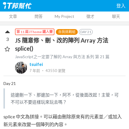
登入
文章
問答
My Project
徵才
聊天
自我挑戰組
DAY
21
第 11 屆 iThome 鐵人賽
3
JS 隨意修、刪、改的陣列 Array 方法
splice()
JavaScript之一定要了解的 Array 與方法
系列 第
21
篇
tsuifei
7 年前
‧
43550
瀏覽
Day 21
這邊刪一下、那邊加一下，阿不，從後面改起！主管，可
不可以不要這樣玩來玩去嗎？
splice 中文為拼接。可以藉由刪除原來有的元素並／或加入
新元素來改變一個陣列的內容。