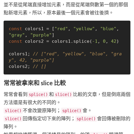
並不是從尾端直接增加元素，而是從尾端倒數第一個的那個
點新增元素，所以，原本最後一個元素會被往後擠。
const
 colors1 = [
"red"
, 
"yellow"
, 
"blue"
, 
"gray"
, 
"purple"
const
 colors2 = colors1.splice(
-1
, 
0
, 
42
)

colors1; 
// ["red", "yellow", "blue", "gra
y", 42, "purple"]
colors2; 
// []
常常被拿來和 slice 比較
常常會看到
和
比較的文章，但是倒底兩個
splice()
slice()
方法還是有很大的不同的。
不會改變原陣列；
會。
slice()
splice()
回傳指定切下來的陣列；
會回傳被刪除的
slice()
splice()
陣列。