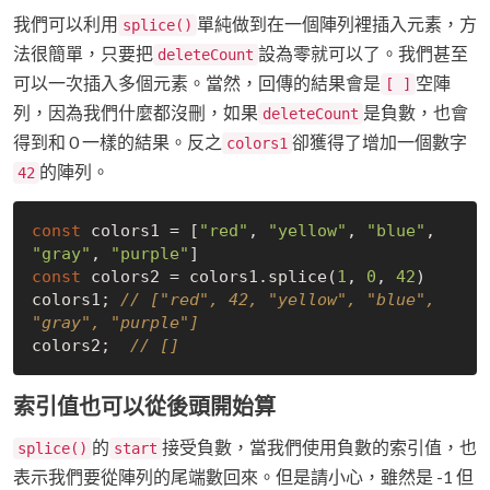
我們可以利用
單純做到在一個陣列裡插入元素，方
splice()
法很簡單，只要把
設為零就可以了。我們甚至
deleteCount
可以一次插入多個元素。當然，回傳的結果會是
空陣
[ ]
列，因為我們什麼都沒刪，如果
是負數，也會
deleteCount
得到和 0 一樣的結果。反之
卻獲得了增加一個數字
colors1
的陣列。
42
const
 colors1 = [
"red"
, 
"yellow"
, 
"blue"
, 
"gray"
, 
"purple"
const
 colors2 = colors1.splice(
1
, 
0
, 
42
)

colors1; 
// ["red", 42, "yellow", "blue", 
"gray", "purple"]
colors2;  
// []
索引值也可以從後頭開始算
的
接受負數，當我們使用負數的索引值，也
splice()
start
表示我們要從陣列的尾端數回來。但是請小心，雖然是 -1 但