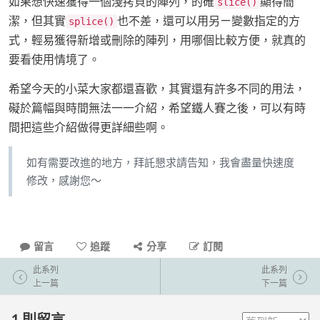
如果想快速獲得一個淺拷貝的陣列，的確
顯得簡
slice()
潔，但其實
也不差，還可以用另ㄧ變數指定的方
splice()
式，輕易獲得新增或刪除的陣列，用哪個比較方便，就真的
要看使用情境了。
希望今天的小菜大家都還喜歡，其實還有許多不同的用法，
礙於篇幅與時間無法一一介紹，希望鐵人賽之後，可以有時
間把這些介紹做得更詳細些啊。
如有需要改進的地方，拜託懇求請告知，我會盡量快速度
修改，感謝您～
留言
追蹤
分享
訂閱
此系列
此系列
上一篇
下一篇
1
則留言