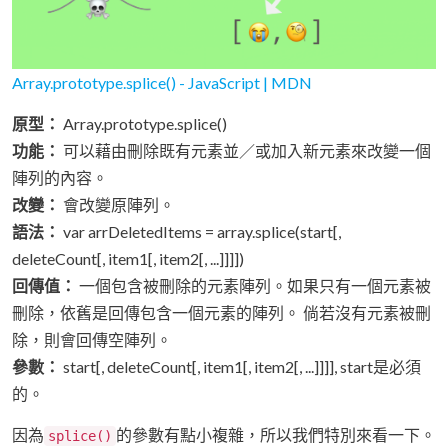
Array.prototype.splice() - JavaScript | MDN
原型：
Array.prototype.splice()
功能：
可以藉由刪除既有元素並／或加入新元素來改變一個
陣列的內容。
改變：
會改變原陣列。
語法：
var arrDeletedItems = array.splice(start[,
deleteCount[, item1[, item2[, ...]]]])
回傳值：
一個包含被刪除的元素陣列。如果只有一個元素被
刪除，依舊是回傳包含一個元素的陣列。 倘若沒有元素被刪
除，則會回傳空陣列。
參數：
start[, deleteCount[, item1[, item2[, ...]]]], start是必須
的。
因為
的參數有點小複雜，所以我們特別來看一下。
splice()