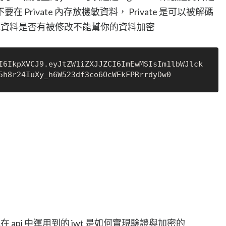
Private 內存放機敏資料， Private 是可以被解碼
助你確認資料是否有被修改不能幫你的資料加密
I6IkpXVCJ9.eyJtZW1iZXJJZCI6ImEwMSIsIm1lbWJlck
 api 中運用到的 jwt 是如何實現驗證與加密的