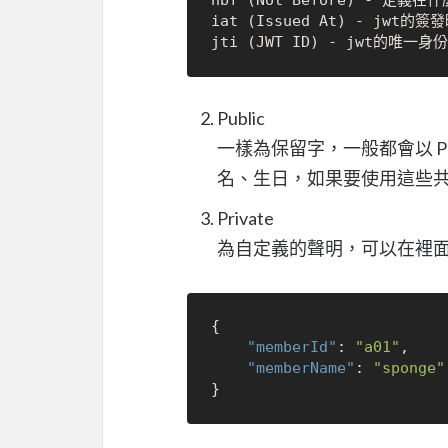
nbf (Not Before) - 定
iat (Issued At) - jwt的簽發
Public
一樣為保留字，一般都會以 P
名、生日，如果要使用這些
Private
為自定義的聲明，可以在裡面
{
"memberId"
:
"a01"
,
"memberName"
:
"sponge"
}