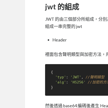
jwt 的組成
JWT 的由三個部分所組成，分別為 Hea
組成一串完整的 jwt
Header
裡面包含聲明類型與加密方法，用來
{

'typ'
: 
'JWT'
, 
//聲明類型
'alg'
: 
'HS256'
//加密的方
然後透過 base64 編碼後產生 Hea