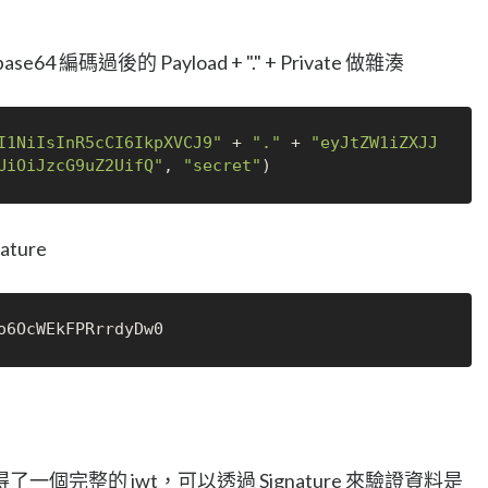
4 編碼過後的 Payload + "." + Private 做雜湊
I1NiIsInR5cCI6IkpXVCJ9"
 + 
"."
 + 
"eyJtZW1iZXJJ
UiOiJzcG9uZ2UifQ"
, 
"secret"
ture
個完整的 jwt，可以透過 Signature 來驗證資料是