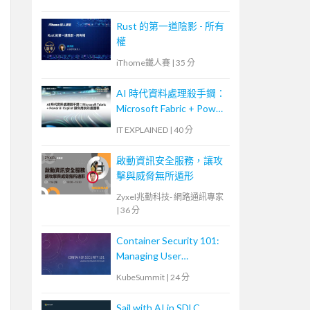
Rust 的第一道陰影 - 所有
權
iThome鐵人賽
|
35 分
AI 時代資料處理殺手鐧：
Microsoft Fabric + Power
BI Copilot 讓你用說的畫
IT EXPLAINED
|
40 分
圖表
啟動資訊安全服務，讓攻
擊與威脅無所遁形
Zyxel兆勤科技- 網路通訊專家
|
36 分
Container Security 101:
Managing User
Permissions for Volumes
KubeSummit
|
24 分
Sail with AI in SDLC