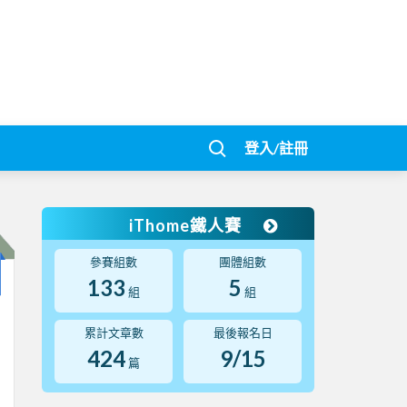
登入/註冊
iThome鐵人賽
參賽組數
團體組數
133
5
組
組
累計文章數
最後報名日
424
9/15
篇