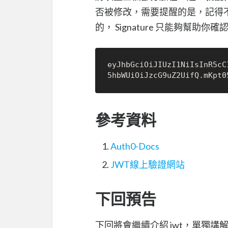
否被修改，需要提醒的是，記得不要在 
的， Signature 只能夠幫
eyJhbGciOiJIUzI1NiIsInR5cC
參考資料
Auth0-Docs
JWT線上驗證網站
下回預告
下回將會繼續介紹 jwt，單獨講解在