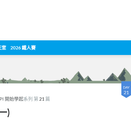
天室
2026 鐵人賽
DAY
21
API 開始學起
系列 第
21
篇
(一)