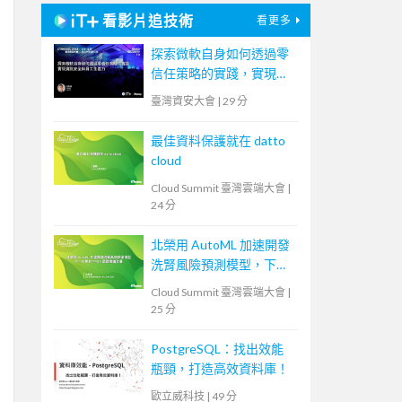
看影片追技術
看更多
探索微軟自身如何透過零
信任策略的實踐，實現資
訊安全與員工生產力
臺灣資安大會
|
29 分
最佳資料保護就在 datto
cloud
Cloud Summit 臺灣雲端大會
|
24 分
北榮用 AutoML 加速開發
洗腎風險預測模型，下一
步要取 TFDA 認證推廣全
Cloud Summit 臺灣雲端大會
|
臺
25 分
PostgreSQL：找出效能
瓶頸，打造高效資料庫！
歐立威科技
|
49 分