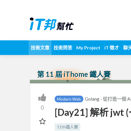
技術文章
技術問答
My Project
iT 徵才
聊
第 11 屆 iThome 鐵人賽
Golang - 從打造一個 
Modern Web
0
[Day21] 解析 jwt 
11th鐵人賽