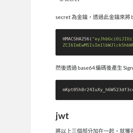
secret 為金鑰，透過此金鑰來將 base6
HMACSHA256(
"eyJhbGciOiJIUz
ZCI6ImEwMSIsIm1lbWJlck5hbW
然後透過 base64 編碼後產生 Signa
jwt
將以上三個部分加在一起，就獲得了一