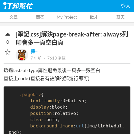
登入
文章
問答
My Project
徵才
聊天
[筆記,css]解決page-break-after: always列
0
印會多一頁空白頁
舜~
7 年前
‧
7610
瀏覽
透過last-of-type屬性避免最後一頁多一張空白
直接上code (直接看有註解的那幾行即可)
.pageDiv
{

font-family
:DFKai-sb;

display
:block;

position
:relative;

clear
:both;

background-image
:
url
(img/lightedu1.
png);
