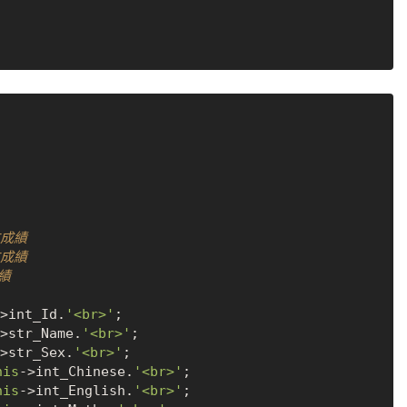
文成績
文成績
績
>int_Id.
'<br>'
;

>str_Name.
'<br>'
;

>str_Sex.
'<br>'
;

his
->int_Chinese.
'<br>'
;

his
->int_English.
'<br>'
;
