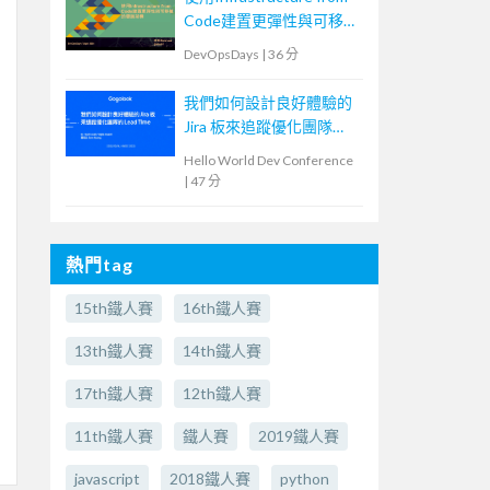
Code建置更彈性與可移植
的雲端架構
DevOpsDays
|
36 分
我們如何設計良好體驗的
Jira 板來追蹤優化團隊
Lead Time
Hello World Dev Conference
|
47 分
熱門tag
15th鐵人賽
16th鐵人賽
13th鐵人賽
14th鐵人賽
17th鐵人賽
12th鐵人賽
11th鐵人賽
鐵人賽
2019鐵人賽
javascript
2018鐵人賽
python