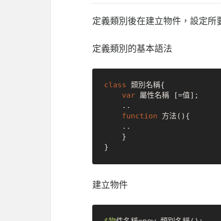
定義類別後在建立物件，設定所
定義類別的基本語法
class
 類別名稱
{

var
 屬性名稱 [=值];

    ..

function
 方法(
)
{

    ..

    }

建立物件