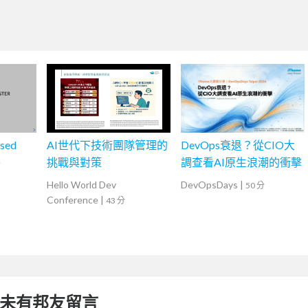
sed
AI世代下技術團隊管理的
DevOps衰退？從CIO大
)
挑戰與對策
調查看AI原生浪潮的衝擊
Hello World Dev
DevOpsDays
|
50 分
Conference
|
43 分
未有邦友留言