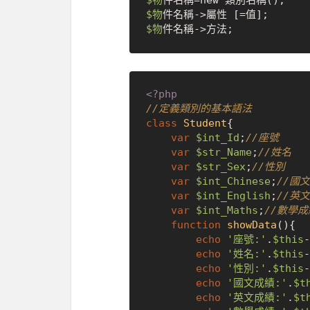
$物
$物
$物
<?php
//定義類別的基本語法
class
Student
{

var
$int_Id
;
//座號
var
$str_Name
;
//姓名
var
$str_Sex
;
//性別
var
$int_Chinese
;
//國
var
$int_English
;
//英
var
$int_Maths
;
//數學成
function
showData
(
)
{

echo
'座號:'
.
$this
-
echo
'姓名:'
.
$this
-
echo
'性別:'
.
$this
-
echo
'國文成績:'
.
$t
echo
'英文成績:'
.
$t