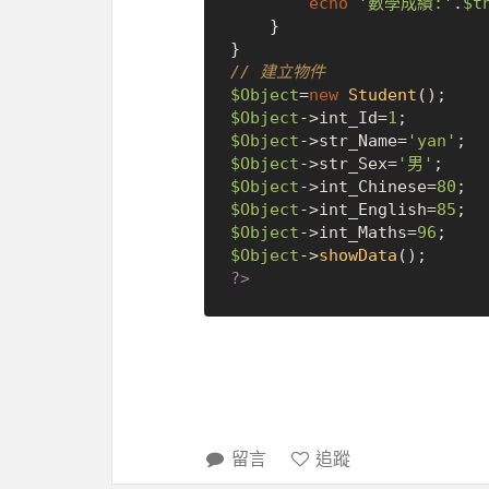
echo
'數學成績:'
.
$t
    }

// 建立物件
$Object
=
new
Student
$Object
->int_Id=
1
$Object
->str_Name=
'yan'
$Object
->str_Sex=
'男'
$Object
->int_Chinese=
80
$Object
->int_English=
85
$Object
->int_Maths=
96
$Object
->
showData
?>
留言
追蹤