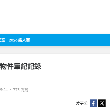
天室
2026 鐵人賽
立物件筆記記錄
5:24
‧
775 瀏覽
分享至