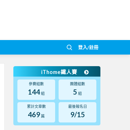
登入/註冊
iThome鐵人賽
參賽組數
團體組數
144
5
組
組
累計文章數
最後報名日
469
9/15
篇