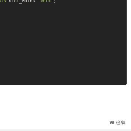
his
->int_Maths.
'<br>'
;

檢舉