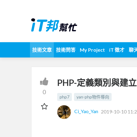
技術文章
技術問答
My Project
iT 徵才
聊
PHP-定義類別與建
0
php7
yan-php物件導向
Ci_Yao_Yan
2019-10-10 11:2