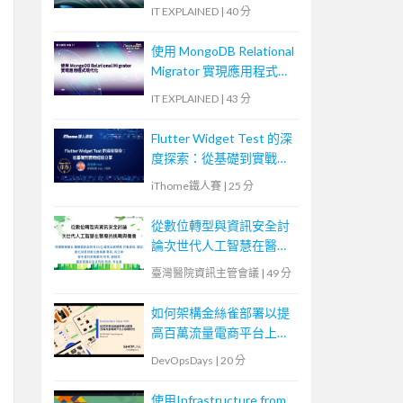
ServiceNow & ChatGPT
IT EXPLAINED
|
40 分
使用 MongoDB Relational
Migrator 實現應用程式現
代化
IT EXPLAINED
|
43 分
Flutter Widget Test 的深
度探索：從基礎到實戰經
驗分享
iThome鐵人賽
|
25 分
從數位轉型與資訊安全討
論次世代人工智慧在醫療
的挑戰與機會
臺灣醫院資訊主管會議
|
49 分
如何架構金絲雀部署以提
高百萬流量電商平台上版
穩定性
DevOpsDays
|
20 分
使用Infrastructure from