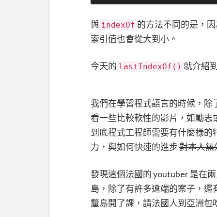
與
的方法不同的是，因
indexOf
索引值也會從大到小。
今天的
就介紹
lastIndexOf()
我們在學習程式語言的時候，除
看一些比較軟性的影片，如勵志
到底程式工程師需要有什麼樣的
力，與如何快速的進步
對本人無
發現這個法國的 youtuber
島，除了有許多遠端的案子，還有經
釐島開了課，請法國人到亞洲包