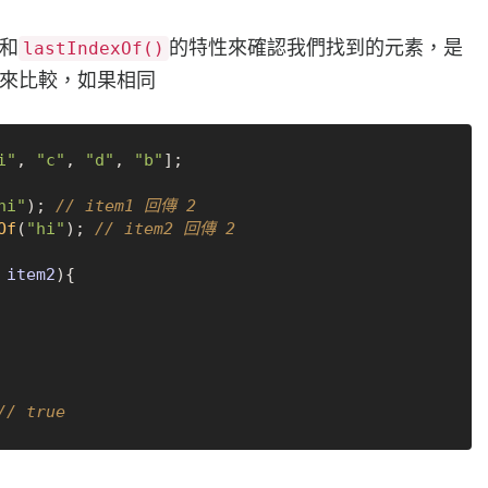
和
的特性來確認我們找到的元素，是
lastIndexOf()
來比較，如果相同
i"
, 
"c"
, 
"d"
, 
"b"
];

hi"
); 
// item1 回傳 2
Of
(
"hi"
); 
// item2 回傳 2
 item2
){

// true