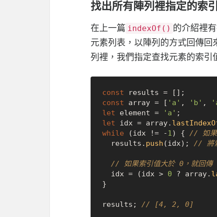
找出所有陣列裡指定的索
在上一篇
的介紹裡有
indexOf()
元素列表，以陣列的方式回傳回
列裡，我們指定查找元素的索引
const
const
 array = [
'a'
, 
'b'
, 
'
let
 element = 
'a'
let
 idx = array.
lastIndexO
while
 (idx != -
1
) { 
// 如
  results.
push
(idx); 
// 
// 如果索引值大於 0，就回傳
  idx = (idx > 
0
 ? array.
l
}

results; 
// [4, 2, 0]