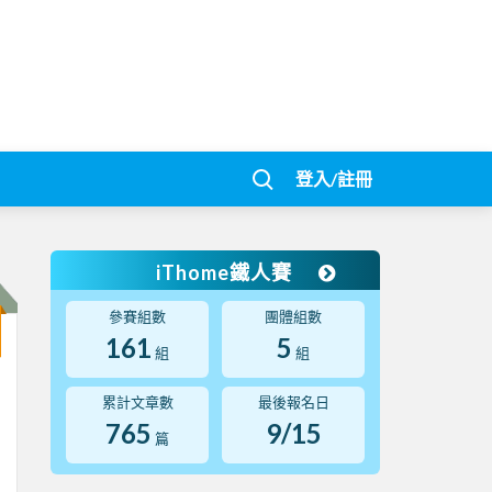
登入/註冊
iThome鐵人賽
參賽組數
團體組數
161
5
組
組
累計文章數
最後報名日
765
9/15
篇