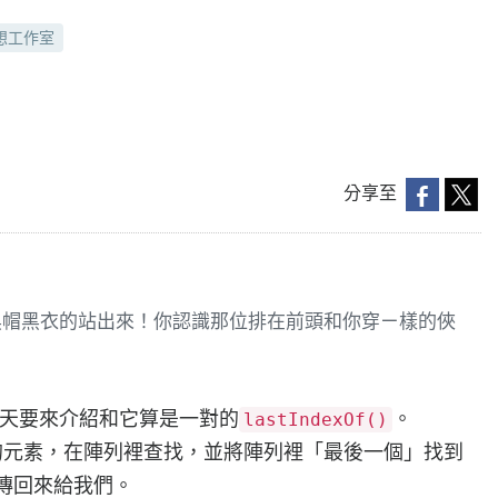
想工作室
分享至
黑帽黑衣的站出來！你認識那位排在前頭和你穿ㄧ樣的俠
天要來介紹和它算是一對的
。
lastIndexOf()
的元素，在陣列裡查找，並將陣列裡「最後一個」找到
傳回來給我們。