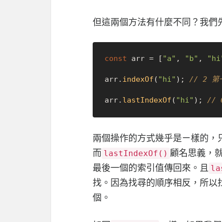
但這兩個方法有什麼不同？我們
const
 arr = [
"a"
, 
"b"
, 
"hi
arr.
indexOf
(
"hi"
); 
// 2 第
arr.
lastIndexOf
(
"hi"
); 
//
兩個操作的方式幾乎是ㄧ樣的，
而
顧名思義，
lastIndexOf()
最後一個的索引值傳回來。且
la
找。因為找尋的順序相反，所以
個。