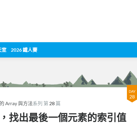
天室
2026 鐵人賽
DAY
28
的 Array 與方法
系列 第
28
篇
y 方法，找出最後一個元素的索引值