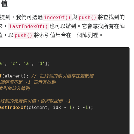
引值
提到，我們可透過
與
將查找到的
indexOf()
push()
來，
也可以辦到。它會尋找所有在陣
lastIndexOf()
值，以
將索引值集合在一個陣列裡。
push()
a'
, 
'c'
, 
'a'
, 
'd'
f
(element); 
// 把找到的索引值存在變數裡
果回傳值不是 -1 表示有找到
將索引值放入陣列
 找到的元素索引值，否則就回傳 -1
astIndexOf
(element, idx - 
1
) : -
1
);
