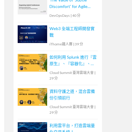
Discomfort' for Agile
Team
DevOpsDays
|
40 分
Web3 全端工程師開發實
戰
iThome鐵人賽
|
39 分
如何利用 Splunk 進行『雲
原生』、『容器化』、
『微服務』的應用服務效
Cloud Summit 臺灣雲端大會
|
能監控、使用者分析管理
29 分
資料守護之道，混合雲備
份引領前行
Cloud Summit 臺灣雲端大會
|
29 分
利用雲平台，打造雲端量
化交易系統！