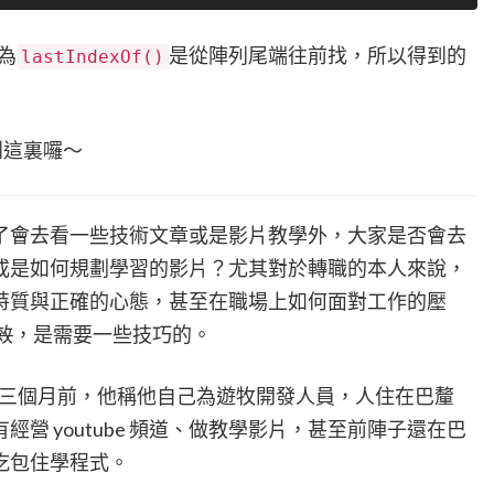
為
是從陣列尾端往前找，所以得到的
lastIndexOf()
到這裏囉～
了會去看一些技術文章或是影片教學外，大家是否會去
或是如何規劃學習的影片？尤其對於轉職的本人來說，
特質與正確的心態，甚至在職場上如何面對工作的壓
效
，是需要一些技巧的。
 是在兩三個月前，他稱他自己為遊牧開發人員，人住在巴釐
營 youtube 頻道、做教學影片，甚至前陣子還在巴
吃包住學程式。