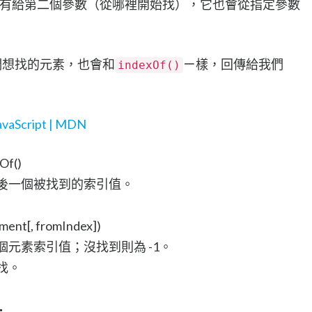
有給第二個參數（從哪裡開始找），它也會從指定參數
們想找的元素，也會和
ㄧ樣，回傳給我們
indexOf()
JavaScript | MDN
Of()
後一個被找到的索引值。
ment[, fromIndex])
元素索引值；沒找到則為 -1。
找。
一