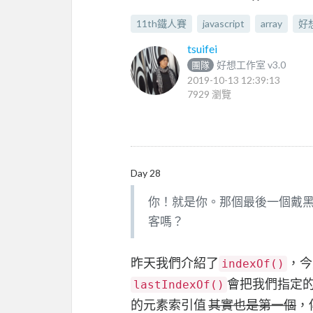
11th鐵人賽
javascript
array
好
tsuifei
好想工作室 v3.0
團隊
2019-10-13 12:39:13
7929 瀏覽
Day 28
你！就是你。那個最後一個戴
客嗎？
昨天我們介紹了
，今
indexOf()
會把我們指定
lastIndexOf()
的元素索引值
其實也是第一個
，