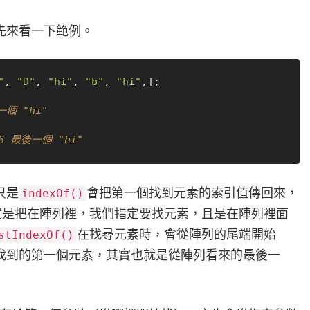
先來看一下範例。
"
, 
"D"
, 
"hi"
, 
"b"
, 
"hi"
,];

一個 "hi"
 6 最後一個 "hi"
只是
會把第一個找到元素的索引值傳回來，
indexOf()
就是把在陣列裡，我們指定要找元素，且是在陣列裡面
在找尋元素時，會從陣列的尾端開始
stIndexOf()
找到的第一個元素，其實也就是從陣列看來的最後一