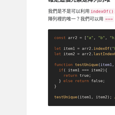
我們是不是可以利用
indexOf()
陣列裡的唯一？我們可以用
===
const
 arr2 = [
"a"
, 
"b"
, 
"h
let
 item1 = arr2.
indexOf
(
"
let
 item2 = arr2.
lastIndex
function
testUnique
(
item1,
if
( item1 === item2){

return
true
;

  } 
else
return
false
;

}

testUnique
(item1, item2); 