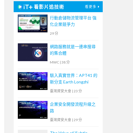
看影片追技術
看更多
行動倉儲物流管理平台 強
化企業競爭力
29 分
網路服務就是一連串搜尋
的集合體
MWC
|
38 分
駭入真實世界：APT41 的
新分支 Earth Longzhi
臺灣資安大會
|
23 分
企業安全開發流程升級之
路
臺灣資安大會
|
29 分
The Value of 'Subtle