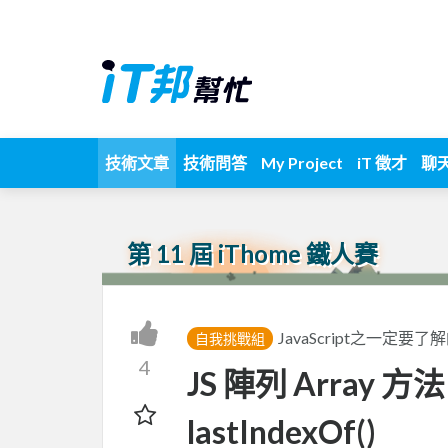
技術文章
技術問答
My Project
iT 徵才
聊
第 11 屆 iThome 鐵人賽
JavaScript之一定要了解
自我挑戰組
4
JS 陣列 Arra
lastIndexOf()