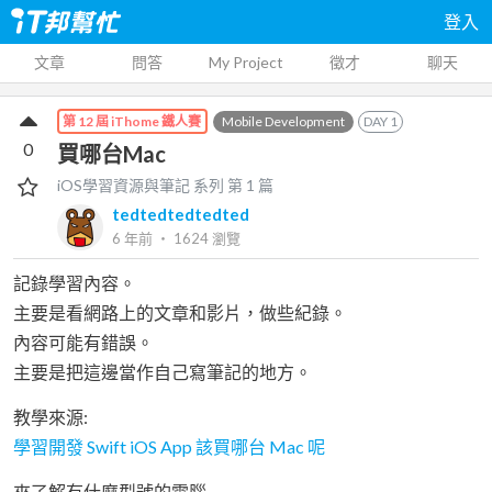
登入
文章
問答
My Project
徵才
聊天
Mobile Development
DAY
1
第 12 屆 iThome 鐵人賽
0
買哪台Mac
iOS學習資源與筆記
系列 第
1
篇
tedtedtedtedted
6 年前
‧
1624
瀏覽
記錄學習內容。
主要是看網路上的文章和影片，做些紀錄。
內容可能有錯誤。
主要是把這邊當作自己寫筆記的地方。
教學來源:
學習開發 Swift iOS App 該買哪台 Mac 呢
來了解有什麼型號的電腦