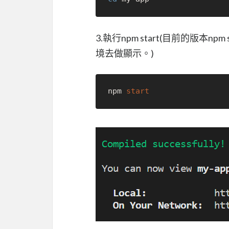
3.執行npm start(目前的版
境去做顯示。)
npm 
start