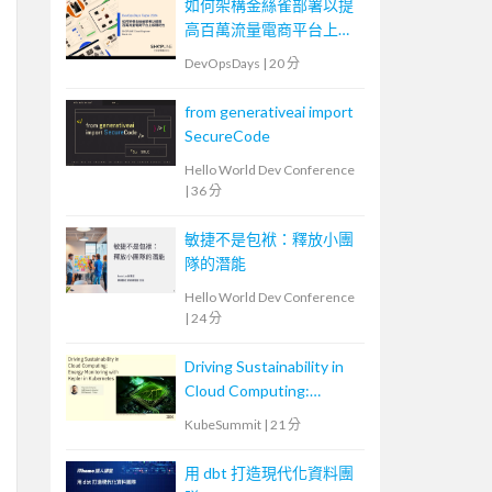
如何架構金絲雀部署以提
高百萬流量電商平台上版
穩定性
DevOpsDays
|
20 分
from generativeai import
SecureCode
Hello World Dev Conference
|
36 分
敏捷不是包袱：釋放小團
隊的潛能
Hello World Dev Conference
|
24 分
Driving Sustainability in
Cloud Computing:
Energy Monitoring with
KubeSummit
|
21 分
Kepler in Kubernetes
用 dbt 打造現代化資料團