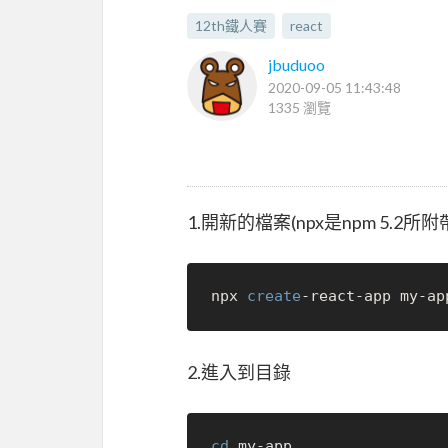
12th鐵人賽
react
jbuduoo
2020-09-05 11:43:48
1335 瀏覽
1.開新的檔案(npx是npm 5.2
npx 
create
2.進入到目錄
cd