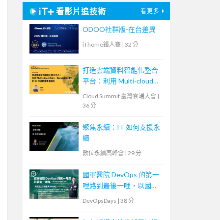
看影片追技術
看更多
ODOO社群版-在台差異
iThome鐵人賽
|
32 分
打造雲端資料智能化整合
平台：利用 Multi-cloud
Data、Databricks ETL 和
Cloud Summit 臺灣雲端大會
|
AI 加速數據價值創造
36 分
聚焦永續：IT 如何支援永
續
數位永續高峰會
|
29 分
國軍醫院 DevOps 的第一
哩路到最後一哩，以國軍
高雄總醫院為例
DevOpsDays
|
38 分