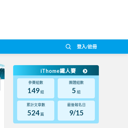
登入/註冊
iThome鐵人賽
參賽組數
團體組數
149
5
組
組
累計文章數
最後報名日
524
9/15
篇