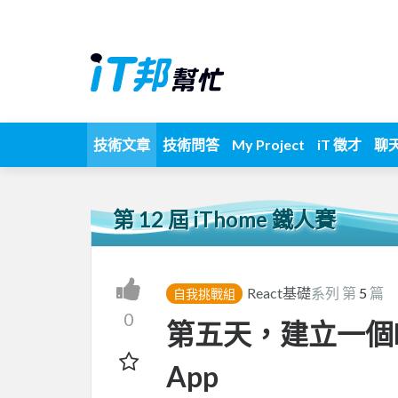
技術文章
技術問答
My Project
iT 徵才
聊
第 12 屆 iThome 鐵人賽
React基礎
系列 第
5
篇
自我挑戰組
0
第五天，建立一個Rea
App