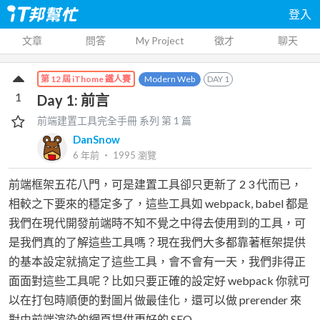
登入
文章
問答
My Project
徵才
聊天
Modern Web
DAY
1
第 12 屆 iThome 鐵人賽
1
Day 1: 前言
前端建置工具完全手冊
系列 第
1
篇
DanSnow
6 年前
‧
1995
瀏覽
前端框架五花八門，可是建置工具卻只更新了 2 3 代而已，
相較之下要來的穩定多了，這些工具如 webpack, babel 都是
我們在現代開發前端時不知不覺之中得去使用到的工具，可
是我們真的了解這些工具嗎？現在我們大多都靠著框架提供
的基本設定就搞定了這些工具，會不會有一天，我們非得正
面面對這些工具呢？比如只要正確的設定好 webpack 你就可
以在打包時順便的對圖片做最佳化，還可以做 prerender 來
對由前端渲染的網頁提供更好的 SEO