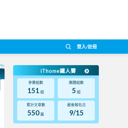
登入/註冊
iThome鐵人賽
參賽組數
團體組數
151
5
組
組
累計文章數
最後報名日
550
9/15
篇