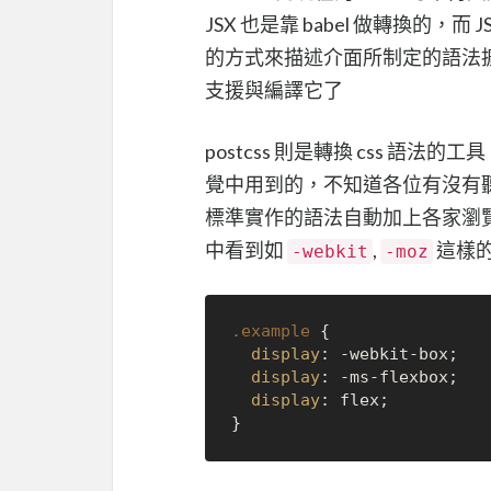
JSX 也是靠 babel 做轉換的，而 J
的方式來描述介面所制定的語法擴充， 
支援與編譯它了
postcss 則是轉換 css 
覺中用到的，不知道各位有沒有
標準實作的語法自動加上各家瀏覽
中看到如
,
這樣
-webkit
-moz
.example
 {

display
: -webkit-box;

display
: -ms-flexbox;

display
: flex;
