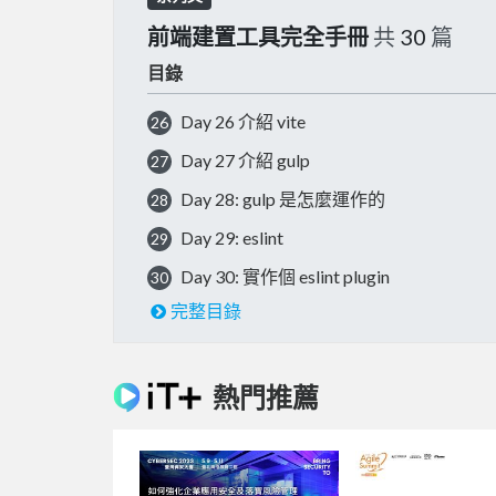
前端建置工具完全手冊
共
30
篇
目錄
Day 26 介紹 vite
26
Day 27 介紹 gulp
27
Day 28: gulp 是怎麼運作的
28
Day 29: eslint
29
Day 30: 實作個 eslint plugin
30
完整目錄
熱門推薦