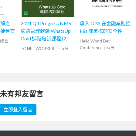
難解之
2021 Q4 Progress NMS
導入 OPA 在金融業監控
敏捷建交
網路管理軟體 WhatsUp
k8s 部署檔的安全性
Gold 進階培訓課程 (2)
捷高峰會
Hello World Dev
Conference
|
24 分
EC NETWORKER
|
114 分
未有邦友留言
立即登入留言