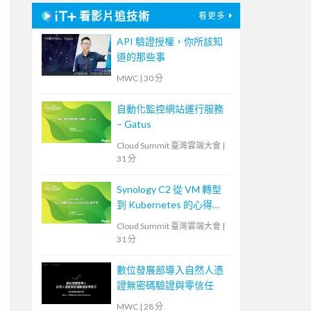
看影片追技術
看更多
API 驗證授權，你所該知
道的那些事
MWC
|
30 分
自動化監控網站運行服務
– Gatus
Cloud Summit 臺灣雲端大會
|
31 分
Synology C2 從 VM 轉型
到 Kubernetes 的心得分
享
Cloud Summit 臺灣雲端大會
|
31 分
數位發展部導入自然人憑
證無密碼驗證與零信任
MWC
|
28 分