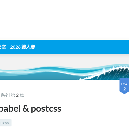
天室
2026 鐵人賽
DAY
2
冊
系列 第
2
篇
 babel & postcss
stcss