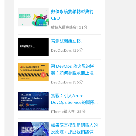
數位永續雙軸轉型典範
CEO
數位永續高峰會
|
31 分
當測試開始左移.
DevOpsDays
|
26 分
🚒 DevOps 救火隊的逆
襲：如何擺脫永無止境的
電話鈴聲
DevOpsDays
|
36 分
實戰：引入Azure
DevOps Service的團隊探
險前奏曲
iThome鐵人賽
|
35 分
如果語言模型是鋼鐵人的
反應爐，那麼我們該做的