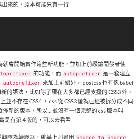
er 轉換出來的，原本可能只有一行
時就會開始實作這些新功能，並加上前綴讓開發者使
的功能，而
是一套建立
toprefixer
autoprefixer
用
來加上前綴外， postcss 也有像 babel
autoprefixer
用新的語法，比如除了現在大多都已經支援的 CSS3 外，
並不存在 CSS4 ， css 從 CSS3 後就已經被拆分成不同
新的版本，所以… 並沒有一個完整的 css 版本叫
部份確實是有第 4 版的，可以去看看
中文似乎翻譯為轉譯器，維基上則是用
Source-to-Source