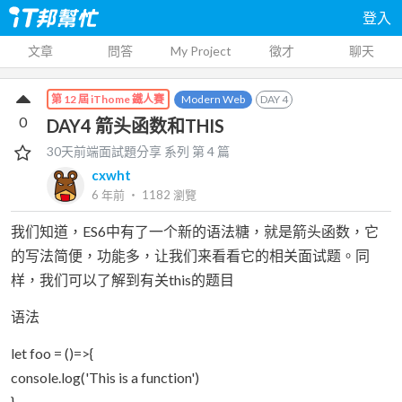
登入
文章
問答
My Project
徵才
聊天
Modern Web
DAY
4
第 12 屆 iThome 鐵人賽
0
DAY4 箭头函数和THIS
30天前端面試題分享
系列 第
4
篇
cxwht
6 年前
‧
1182
瀏覽
我们知道，ES6中有了一个新的语法糖，就是箭头函数，它
的写法简便，功能多，让我们来看看它的相关面试题。同
样，我们可以了解到有关this的题目
语法
let foo = ()=>{
console.log('This is a function')
}