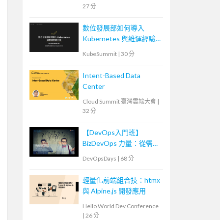
27 分
數位發展部如何導入
Kubernetes 與維運經驗
分享
KubeSummit
|
30 分
Intent-Based Data
Center
Cloud Summit 臺灣雲端大會
|
32 分
【DevOps入門班】
BizDevOps 力量：從需求
轉換到團隊內外溝通
DevOpsDays
|
68 分
輕量化前端組合技：htmx
與 Alpine.js 開發應用
Hello World Dev Conference
|
26 分