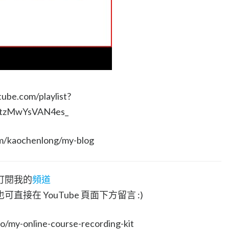
be.com/playlist?
0tzMwYsVAN4es_
m/kaochenlong/my-blog
訂閱我的
頻道
接在 YouTube 頁面下方留言 :)
my-online-course-recording-kit