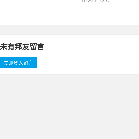
性技術日
|
30 分
未有邦友留言
立即登入留言