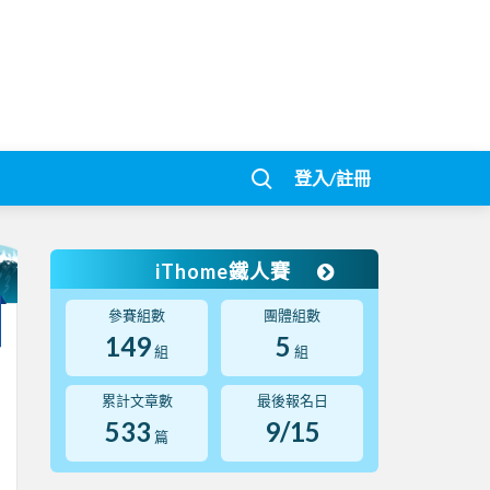
登入/註冊
iThome鐵人賽
參賽組數
團體組數
149
5
組
組
累計文章數
最後報名日
533
9/15
篇