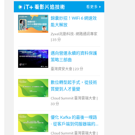
看影片追技術
看更多
錦囊妙招！WiFi 6 網速效
能大解放
Zyxel兆勤科技- 網路通訊專家
|
35 分
邁向營運永續的資料保護
策略三部曲
臺灣資安大會
|
23 分
數位轉型起手式，從技術
質變到人才量變
Cloud Summit 臺灣雲端大會
|
33 分
優化 Kafka 的最後一哩路
- 從客戶端到伺服器端的
負載平衡解決方案
Cloud Summit 臺灣雲端大會
|