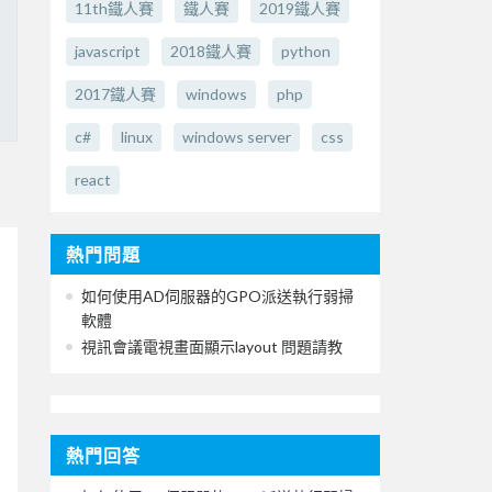
11th鐵人賽
鐵人賽
2019鐵人賽
javascript
2018鐵人賽
python
2017鐵人賽
windows
php
c#
linux
windows server
css
react
熱門問題
如何使用AD伺服器的GPO派送執行弱掃
軟體
視訊會議電視畫面顯示layout 問題請教
熱門回答