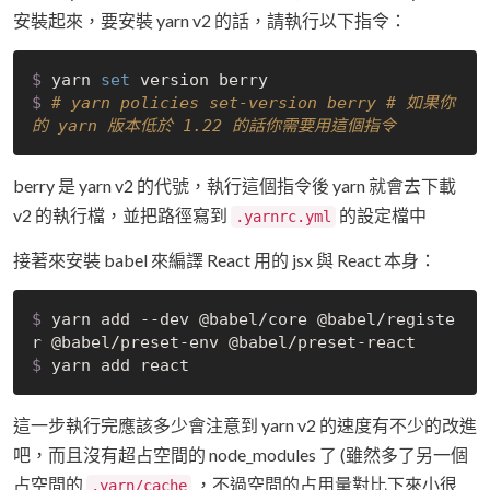
安裝起來，要安裝 yarn v2 的話，請執行以下指令：
$
 yarn 
set
 version berry
$
# yarn policies set-version berry # 如果你
的 yarn 版本低於 1.22 的話你需要用這個指令
berry 是 yarn v2 的代號，執行這個指令後 yarn 就會去下載
v2 的執行檔，並把路徑寫到
的設定檔中
.yarnrc.yml
接著來安裝 babel 來編譯 React 用的 jsx 與 React 本身：
$
 yarn add --dev @babel/core @babel/registe
r @babel/preset-env @babel/preset-react
$
 yarn add react
這一步執行完應該多少會注意到 yarn v2 的速度有不少的改進
吧，而且沒有超占空間的 node_modules 了 (雖然多了另一個
占空間的
，不過空間的占用量對比下來小很
.yarn/cache