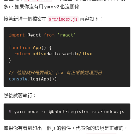
多)，如果你沒有用 yarn v2 也沒關係
接著新增一個檔案在
內容如下：
src/index.js
import
 React 
from
'react'
function
App
(
) 
{

return
<
div
>
Hello world
</
div
>
}

// 這邊就只是要確定 jsx 有正常被處理而已
console
然後試著執行：
$
 yarn node -r @babel/register src/index.js
如果你有看到印出一個 js 的物件，代表你的環境是正確的，