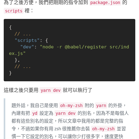
為了之後方便，我們把剛剛的指令加到
的
package.json
裡：
scripts
{

// ...
"scripts"
: {

"dev"
: 
"node -r @babel/register src/ind
ex.js"
  },

// ...
這樣之後只要用
就可以執行了
yarn dev
題外話，我自己是使用
附的
的外掛，
oh-my-zsh
yarn
內建有把
設定為
的別名，因為不是每個人
yd
yarn dev
都有這些別名的設定，所以文章中我用的都是完整的指
令，不過如果你有用 zsh 很推薦你去裝
並習
oh-my-zsh
慣一下它設定的別名，可以讓你少打很多字，速度更快