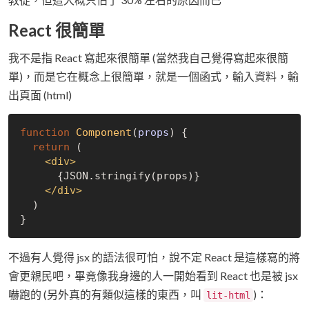
React 很簡單
我不是指 React 寫起來很簡單 (當然我自己覺得寫起來很簡
單)，而是它在概念上很簡單，就是一個函式，輸入資料，輸
出頁面 (html)
function
Component
(
props
) 
{

return
 (

<
div
>
      {JSON.stringify(props)}

</
div
>
  )

不過有人覺得 jsx 的語法很可怕，說不定 React 是這樣寫的將
會更親民吧，畢竟像我身邊的人一開始看到 React 也是被 jsx
嚇跑的 (另外真的有類似這樣的東西，叫
)：
lit-html