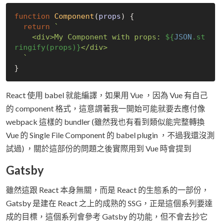
function
Component
(
props
) 
{

return
`

    <div>My Component with props: 
${
JSON
.st
ringify(props)}
</div>

  `
React 使用 babel 就能編譯，如果用 Vue ，因為 Vue 有自己
的 component 格式，這意謂著我一開始可能就要去應付像
webpack 這樣的 bundler (雖然我也有看到類似能完整轉換
Vue 的 Single File Component 的 babel plugin ，不過我還沒測
試過) ，關於這部份的問題之後實際用到 Vue 時會提到
Gatsby
雖然這跟 React 本身無關，而是 React 的生態系的一部份，
Gatsby 是建在 React 之上的成熟的 SSG，正是這個系列要達
成的目標，這個系列會參考 Gatsby 的功能，但不會去抄它