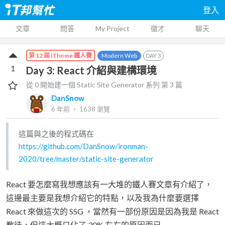
登入
文章
問答
My Project
徵才
聊天
Modern Web
DAY
3
第 12 屆 iThome 鐵人賽
1
Day 3: React 介紹與建構環境
從 0 開始建一個 Static Site Generator
系列 第
3
篇
DanSnow
6 年前
‧
1638
瀏覽
這篇與之後的程式碼在
https://github.com/DanSnow/ironman-
2020/tree/master/static-site-generator
React 要怎麼寫我想應該有一大堆的鐵人賽文章有介紹了，
這邊最主要是我想介紹它的特點，以及我為什麼要選擇
React 來做這次的 SSG ，當然有一部份原因是因為我是 React
教徒，但這大概只佔了 30% 左右的原因而已