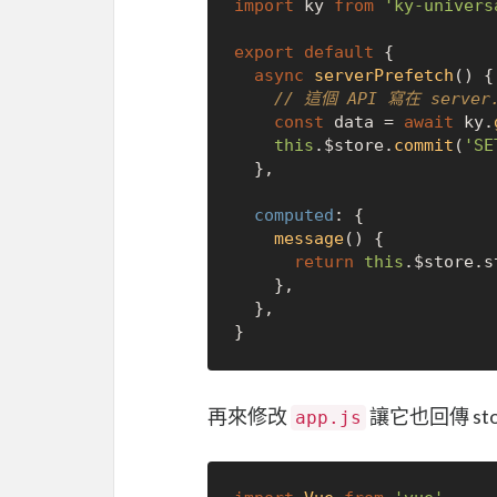
import
 ky 
from
'ky-univers
export
default
 {

async
serverPrefetch
(
) {

// 這個 API 寫在 server
const
 data = 
await
 ky.
this
.
$store
.
commit
(
'SE
  },

computed
: {

message
(
) {

return
this
.
$store
.
s
    },

  },

再來修改
讓它也回傳 sto
app.js