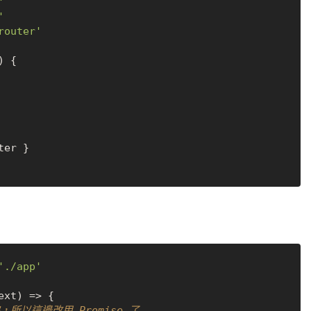
'
'
router'
) {

er }

'./app'
ext) => {

完，所以這邊改用 Promise 了