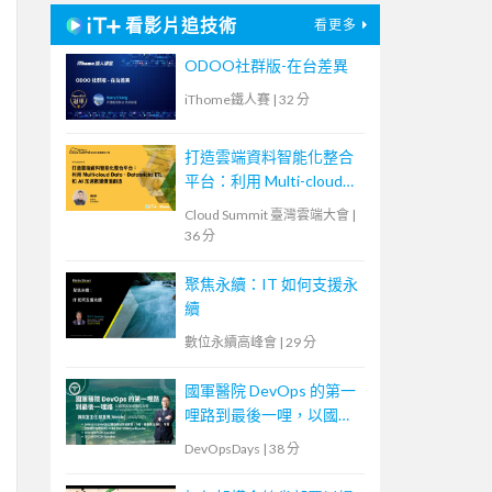
看影片追技術
看更多
ODOO社群版-在台差異
iThome鐵人賽
|
32 分
打造雲端資料智能化整合
平台：利用 Multi-cloud
Data、Databricks ETL 和
Cloud Summit 臺灣雲端大會
|
AI 加速數據價值創造
36 分
聚焦永續：IT 如何支援永
續
數位永續高峰會
|
29 分
國軍醫院 DevOps 的第一
哩路到最後一哩，以國軍
高雄總醫院為例
DevOpsDays
|
38 分