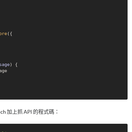
ore
({

sage
) {

ge

fetch 加上抓 API 的程式碼：