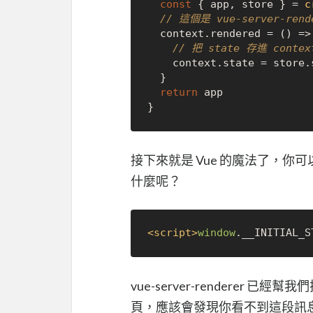
const
 { app, store } = 
c
// 這個是 vue-server-re
  context.
rendered
 = 
() =>
// 把 state 存進 contex
    context.
state
 = store.
  }

return
 app

接下來就是 Vue 的魔法了，你可
什麼呢？
<
script
>
window
.
__INITIAL_S
vue-server-renderer 已
頁，應該會發現你看不到這段訊息，因