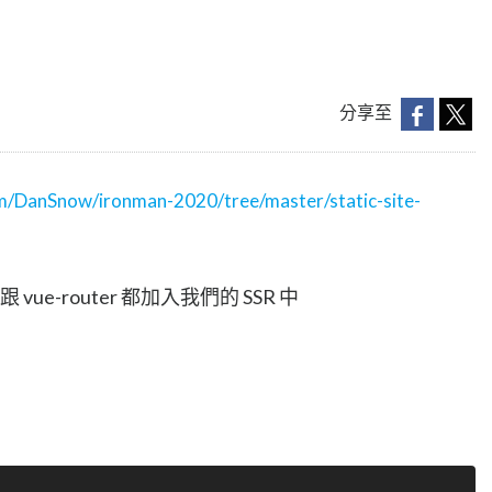
分享至
om/DanSnow/ironman-2020/tree/master/static-site-
ue-router 都加入我們的 SSR 中