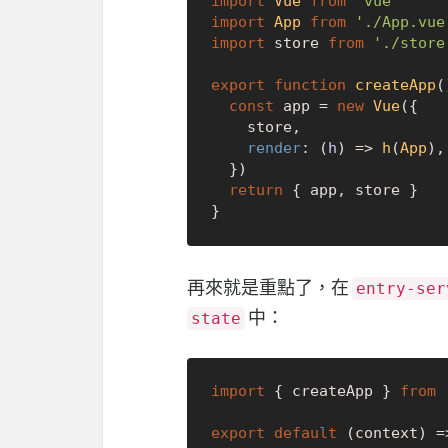
import
Vue
from
'vue'
import
App
from
'./App.vue
import
 store 
from
'./store
export
function
createApp
(
const
 app = 
new
Vue
({

    store,

render
: 
(
h
) =>
h
(
App
),

  })

return
 { app, store }

再來就是重點了，在
entry-ser
中：
state
import
 { createApp } 
from
export
default
 (context) =>