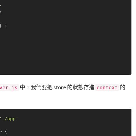
'
'
) {

中，我們要把 store 的狀態存進
的
ver.js
context
'./app'
 {
