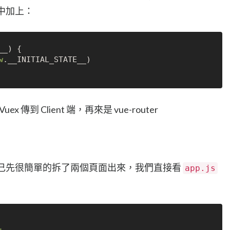
中加上：
__
) {

w
.
__INITIAL_STATE__
)

x 傳到 Client 端，再來是 vue-router
這邊我自己先很簡單的拆了兩個頁面出來，我們直接看
app.js