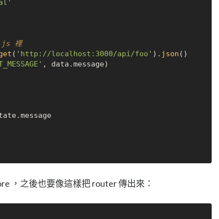
al'
.js 裡
get
(
'http://localhost:3000/api/foo'
).
json
()

T_MESSAGE'
, data.
message
)

tate
.
message
re ，之後也要像這樣把 router 傳出來：