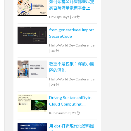
如何架構金絲雀部署以提
高百萬流量電商平台上版
穩定性
DevOpsDays
|
20 分
from generativeai import
SecureCode
Hello World Dev Conference
|
36 分
敏捷不是包袱：釋放小團
隊的潛能
Hello World Dev Conference
|
24 分
Driving Sustainability in
Cloud Computing:
Energy Monitoring with
KubeSummit
|
21 分
Kepler in Kubernetes
用 dbt 打造現代化資料團