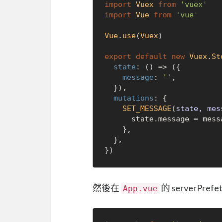
import
Vuex
from
'vuex'
import
Vue
from
'vue'
Vue
.
use
(
Vuex
)

export
default
new
Vuex
.
St
state
: 
() =>
 ({

message
: 
''
,

  }),

mutations
: {

SET_MESSAGE
(
state, mes
      state.
message
 = messa
    },

  },

然後在
的 serverPre
App.vue