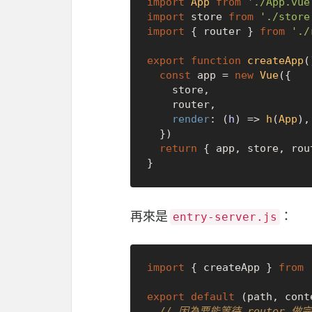
import
App
from
'./App.vue
import
 store 
from
'./store
import
 { router } 
from
'./
export
function
createApp
(
const
 app = 
new
Vue
({

    store,

    router,

render
: 
(
h
) =>
h
(
App
),

  })

return
 { app, store, rout
再來是
：
entry-server.js
import
 { createApp } 
from
export
default
 (path, cont
// 因為要能等待 router 做