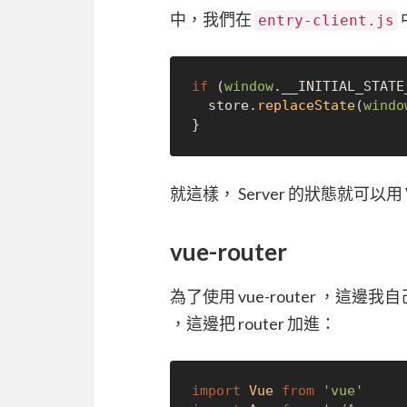
中，我們在
entry-client.js
if
 (
window
.
__INITIAL_STATE
  store.
replaceState
(
windo
就這樣， Server 的狀態就可以用 Vue
vue-router
為了使用 vue-router ，
，這邊把 router 加進：
import
Vue
from
'vue'