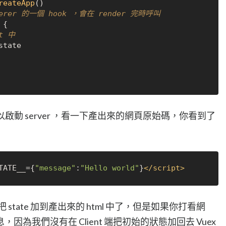
reateApp
()

nderer 的一個 hook ，會在 render 完時呼叫
 {

t 中
state
以啟動 server ，看一下產出來的網頁原始碼，你看到了
TATE__
={
"message"
:
"Hello world"
}
</
script
>
經幫我們把 state 加到產出來的 html 中了，但是如果你打看網
為我們沒有在 Client 端把初始的狀態加回去 Vuex