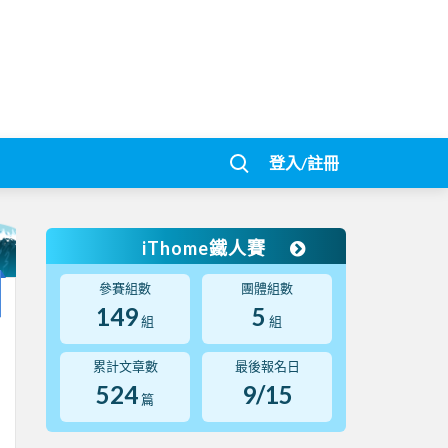
登入/註冊
iThome鐵人賽
參賽組數
團體組數
149
5
組
組
累計文章數
最後報名日
524
9/15
篇