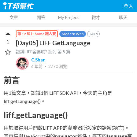
登入
文章
問答
My Project
徵才
聊天
Modern Web
DAY
5
第 12 屆 iThome 鐵人賽
1
[Day05] LIFF GetLanguage
認識LIFF容易嗎?
系列 第
5
篇
C.Shan
6 年前
‧
2770
瀏覽
前言
用1篇文章，認識1個 LIFF SDK API，今天的主角是
liff.getLanguage()。
liff.getLanguage()
用於取得用戶開啟LIFF APP的瀏覽器所設定的語系(語言)。
其實這與JavaScript中的
navigator
物件，底下的
language
有