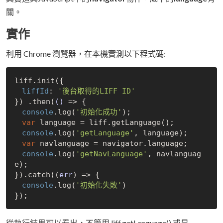
關。
實作
利用 Chrome 瀏覽器，在本機實測以下程式碼:
liff.init({

liffId
: 
'後台取得的LIFF ID'
}) .then(
()
 =>
 {

console
.log(
'初始化成功'
);

var
 language = liff.getLanguage();

console
.log(
'getLanguage'
, language);

var
 navlanguage = navigator.language;

console
.log(
'getNavLanguage'
, navlanguag
e);

}).catch(
(
err
) =>
 {

console
.log(
'初始化失敗'
)

從執行結果可以看出，不管用 liff.getLanguage() 或是