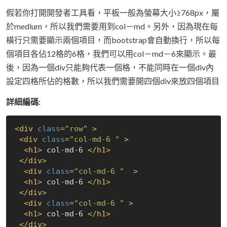
假若你打開開發者工具看，平板一般為螢幕大小≥768px，屬
於medium，所以我們需要用到col－md。另外，因為現在每
橫行只需要顯示兩個項目，而bootstrap會自動換行，所以每
個項目各佔12格的6格，我們可以用col－md－6來顯示。最
後，因為一個div只能夠代表一個格，不能同時在一個div內
設定四格所佔的格數，所以我們需要開四個div來放四個項目
詳細編碼:
<
div
class
=
"row"
 >
<
div
class
=
"col-md-6 "
 >
<
h1
>
 col-md-6 
</
h1
>
</
div
>
<
div
class
=
"col-md-6 "
  >
<
h1
>
 col-md-6 
</
h1
>
</
div
>
<
div
class
=
"col-md-6 "
 >
<
h1
>
 col-md-6 
</
h1
>
</
div
>