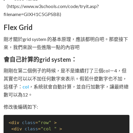
（https://www.w3schools.com/code/tryit.asp?
filename=GIXH1C5GPSBB)
Flex Grid
剛才關於grid system 的基本原理，應該都明白吧。那麼接下
來，我們來說一些進階一點的內容吧
會自己計算的grid system：
剛剛在第二個例子的時候，是不是連續打了三個col－4，但
其實也可以以不加任何數字來表示。假若什麼數字也不加，
這樣子：
col
，系統就會自動計算，並自行加數字，讓最終總
數可以為12。
修改後編碼如下:
<
div
class
=
"row"
 >
<
div
class
=
"col "
 >