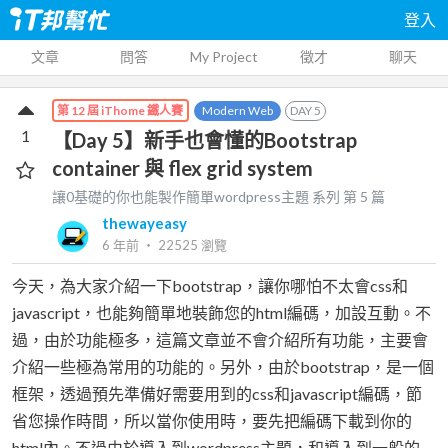
登入
文章
問答
My Project
徵才
聊天
Modern Web
DAY
5
第 12 屆 iThome 鐵人賽
1
【Day 5】新手也會懂的Bootstrap
container 與 flex grid system
讓0基礎的你也能製作簡單wordpress主題
系列 第
5
篇
thewayeasy
6 年前
‧
22525
瀏覽
今天，為大家介紹一下bootstrap，讓你哪怕不太會css和
javascript，也能夠簡單地裝飾您的html編碼，加設互動。不
過，由於功能極多，這篇文章並不會介紹所有功能，主要會
介紹一些極為常用的功能的。另外，由於bootstrap，是一個
框架，透過預先準備好需要用到的css和javascript編碼，節
省您操作時間，所以當你使用時，要先把編碼下載到你的
html內。不過由於導入到wordpress主題，和導入到一般的