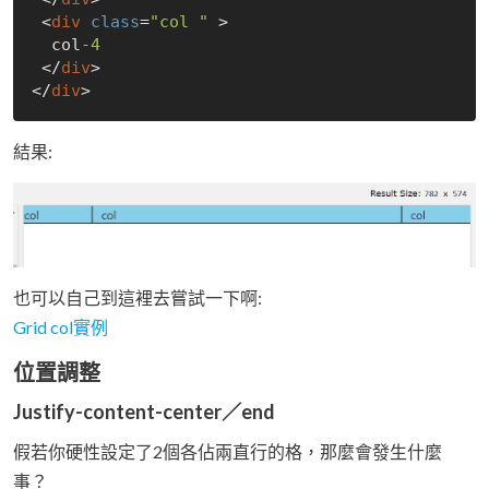
 <
div
class
=
"col "
 > 

  col
-4
 </
div
> 

</
div
結果:
也可以自己到這裡去嘗試一下啊:
Grid col實例
位置調整
Justify-content-center／end
假若你硬性設定了2個各佔兩直行的格，那麼會發生什麼
事？