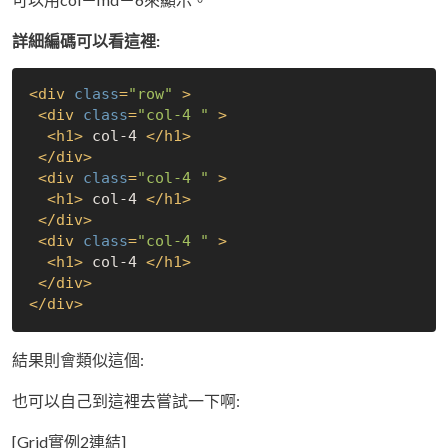
詳細編碼可以看這裡:
<
div
class
=
"row"
 >
<
div
class
=
"col-4 "
 >
<
h1
>
 col-4 
</
h1
>
</
div
>
<
div
class
=
"col-4 "
 >
<
h1
>
 col-4 
</
h1
>
</
div
>
<
div
class
=
"col-4 "
 >
<
h1
>
 col-4 
</
h1
>
</
div
>
</
div
>
結果則會類似這個:
也可以自己到這裡去嘗試一下啊:
[Grid實例2連結]