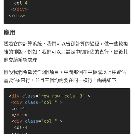
  col
-4
 </
div
> 

</
div
應用
透過它的計算系統，我們可以省卻計算的過程，做一些較複
雜的排版，例如：我們可以只設定中間所佔的直行，然後其
他交給系統處理
假設我們希望製作3個項目，中間那個在平板或以上裝置佔
需要佔8直行，並且三個均需要在同一橫行，編碼如下:
<
div
class
=
"row row－cols－3"
 >

 <
div
class
=
"col "
 > 

 col
-4
 </
div
> 

 <
div
class
=
"col "
 > 

  col
-4
 </
div
> 
