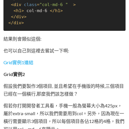
<
div
class
=
"col-md-6 "
  >
<
h1
>
 col-md-6 
</
h1
>
</
div
>
</
div
>
結果則會類似這個:
也可以自己到這裡去嘗試一下啊:
Grid實例1連結
Grid實例2
假設我們要製作3個項目, 並且希望在手機版的時候,三個項目
已經在一個橫行,那麼我們該怎樣做？
假若你打開開發者工具看，手機一般為螢幕大小為425px，
屬於extra-small，所以我們需要用到col。另外，因為現在一
橫行需要顯示3個項目，所以每個項目各佔12格的4格，我們
可以用col－md－6來顯示。