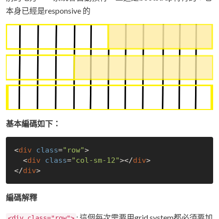
本身已經是responsive 的
基本編碼如下：
<
div
class
=
"row"
>

  <
div
class
=
"col-sm-12"
></
div
>

</
div
編碼解釋
: 這個每次需要用grid system都必須要加
<div class="row">