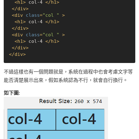
<
h1
>
 col-4 
</
h1
>
</
div
>
<
div
class
=
"col "
 >
<
h1
>
 col-4 
</
h1
>
</
div
>
<
div
class
=
"col "
 >
<
h1
>
 col-4 
</
h1
>
</
div
>
</
div
>
不過這樣也有一個問題就是，系統在過程中也會考慮文字等
能否清楚展示出來，假如系統認為不行，就會自行換行。
如下圖: