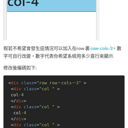
假若不希望會發生這情況可以加入在row 裏
row-cols-3
，數
字可自行改變，數字代表你希望系統用多少直行來顯示
修改後編碼如下:
<
div
class
=
"row row－cols－3"
 >

 <
div
class
=
"col "
 > 

 col
-4
 </
div
> 

 <
div
class
=
"col "
 > 

  col
-4
 </
div
> 

 <
div
class
=
"col "
 > 
