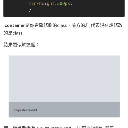
min-height
:
300px
;

.container
是你希望修飾的class，前方的.則代表現在想修改
的是class
結果類似於這個：
若把編碼改編為，align-items-end ， 則可以讓物件置底，