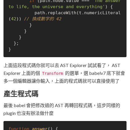
if
 (path.node.value === 
'The answer 
to life, the universe and everything'
) {

          path.replaceWith(t.numericLiteral
(
42
)) 
// 換成數字的 42
        }

      }

    }

  };

上面這段程式碼你就可以去 AST Explorer 試試看了， AST
Explorer 上面的個
的選單，選 babelv7 底下就會
Transform
多一個編輯器讓你輸入，上面的程式碼就可以直接使用了
產生程式碼
最後 babel 會把修改過的 AST 再轉回程式碼，這步同樣的
plugin 也沒有辦法做什麼
function
answer
(
) 
{
