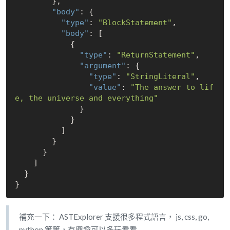
        },

"body"
: {

"type"
: 
"BlockStatement"
,

"body"
: [

            {

"type"
: 
"ReturnStatement"
,

"argument"
: {

"type"
: 
"StringLiteral"
,

"value"
: 
"The answer to lif
e, the universe and everything"
              }

            }

          ]

        }

      }

    ]

  }

補充一下： ASTExplorer 支援很多程式語言， js, css, go,
python 等等，有興趣可以多玩看看