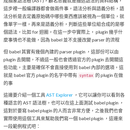
成抽象語法樹 (AST)，顧名思義就是描述語法的資料結構，
這步裡一般編譯器都會做兩件事，語法分析與語義分析，語
法分析是去定義原始碼中哪些東西應該被視為一個單位，就
像單字一樣，再來是語義分析，判斷這些單位組合成的是哪
個語法，比如 for 迴圈，在這一步中實際上， plugin 幾乎什
麼事情也不能做，因為 babel 並不支援改變 parser 的流程
但 babel 其實有幾個內建的 parser plugin ，這部份可以由
plugin 去開關，不過這一般也會透過官方的 plugin 去開關這
些功能，主要是確保不會直接使用到 babel 內部的選項，這
就是 babel 官方 plugin 的名字中帶有
的 plugin 在做
syntax
的事
這邊要介紹一個工具
AST Explorer
，它可以讓你可以看到各
種語言的 AST 語法樹，也可以在這上面測試 babel plugin ，
這對於要寫 babel plugin 的人而言非常方便，之後我們也會
實際使用這個工具來幫助我們寫一個 babel plugin ，這邊來
一段範例程式吧：