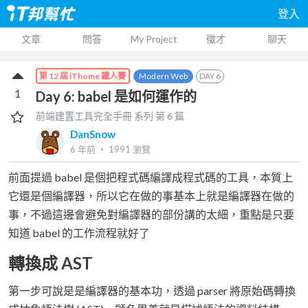
登入
文章
問答
My Project
徵才
聊天
Modern Web
DAY
6
第 12 屆 iThome 鐵人賽
1
Day 6: babel 是如何運作的
前端建置工具完全手冊
系列 第
6
篇
DanSnow
6 年前
‧
1991
瀏覽
前面提過 babel 是個把程式碼編譯成程式碼的工具，本質上
它還是個編譯器，所以它在做的事基本上就是編譯器在做的
事，不過這邊會避免對編譯器的部份講的太細，重點是只要
知道 babel 的工作流程就好了
轉換成 AST
第一步可說是是編譯器的基本功，透過 parser 將原始碼轉換