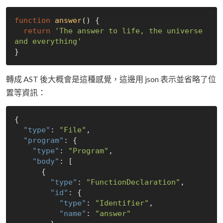
function
answer
(
) 
{

return
'The answer to life, the universe 
and everything'
轉成 AST 後大概會是這種感覺，這邊用 json 表示並省略了位
置等資訊：
{

"type"
: 
"File"
,

"program"
: {

"type"
: 
"Program"
,

"body"
: [

      {

"type"
: 
"FunctionDeclaration"
,

"id"
: {

"type"
: 
"Identifier"
,

"name"
: 
"answer"