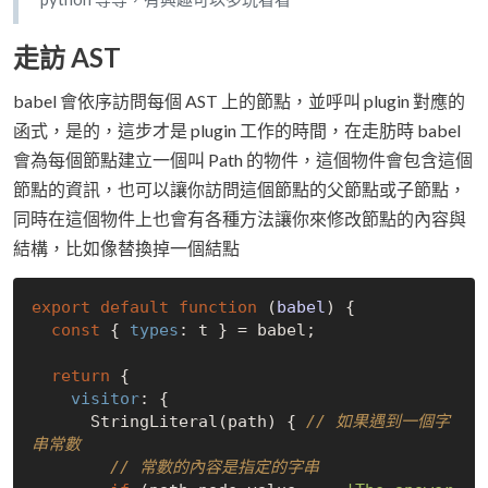
走訪 AST
babel 會依序訪問每個 AST 上的節點，並呼叫 plugin 對應的
函式，是的，這步才是 plugin 工作的時間，在走肪時 babel
會為每個節點建立一個叫 Path 的物件，這個物件會包含這個
節點的資訊，也可以讓你訪問這個節點的父節點或子節點，
同時在這個物件上也會有各種方法讓你來修改節點的內容與
結構，比如像替換掉一個結點
export
default
function
 (
babel
) 
{

const
 { 
types
: t } = babel;

return
 {

visitor
: {

      StringLiteral(path) { 
// 如果遇到一個字
串常數
// 常數的內容是指定的字串