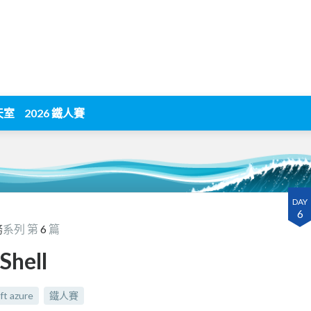
天室
2026 鐵人賽
DAY
6
務
系列 第
6
篇
Shell
ft azure
鐵人賽