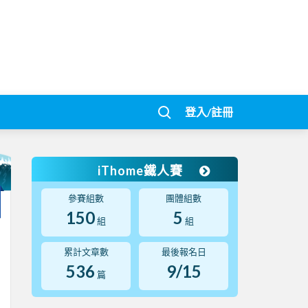
登入/註冊
iThome鐵人賽
參賽組數
團體組數
150
5
組
組
累計文章數
最後報名日
536
9/15
篇