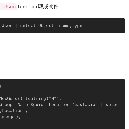
function 轉成物件
m-Json
 

,Location ;
