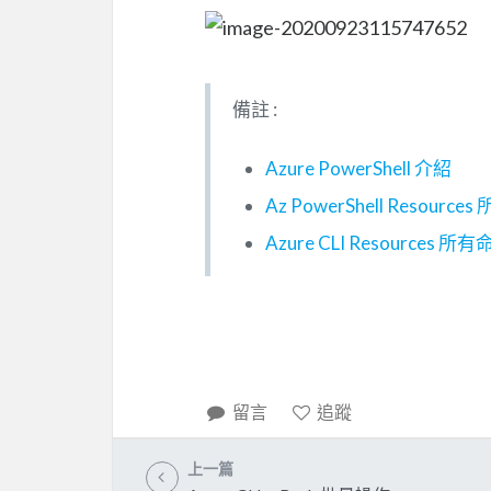
備註 :
Azure PowerShell 介紹
Az PowerShell Resource
Azure CLI Resources 所
留言
追蹤
上一篇