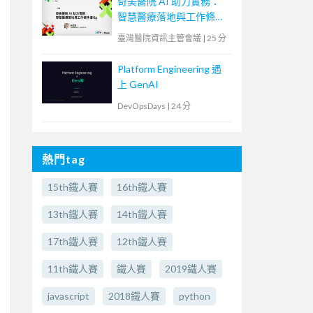
奇美醫院 AI 助力實務：
智慧醫療落地與工作條件
優化
臺灣醫院資訊主管會議
|
25 分
Platform Engineering 遇
上 GenAI
DevOpsDays
|
24 分
熱門tag
15th鐵人賽
16th鐵人賽
13th鐵人賽
14th鐵人賽
17th鐵人賽
12th鐵人賽
11th鐵人賽
鐵人賽
2019鐵人賽
javascript
2018鐵人賽
python