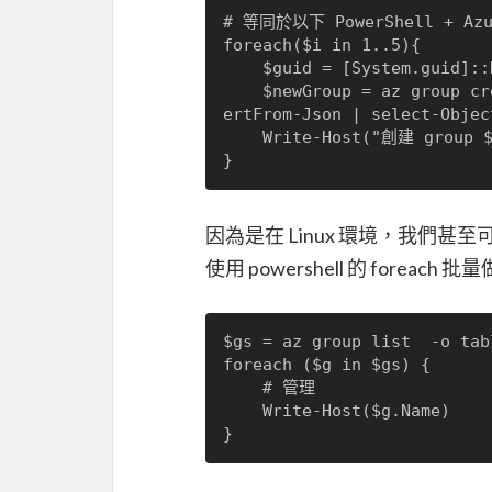
# 等同於以下 PowerShell + Azur
foreach($i in 1..5){

	$guid = [System.guid]::NewGuid().toString("N");

	$newGroup = az group create --name $guid --location "eastasia" | Conv
ertFrom-Json | select-Objec
	Write-Host("創建 group $newGroup");

因為是在 Linux 環境，我們甚至可
使用 powershell 的 foreach 
$gs = az group list  -o tab
foreach ($g in $gs) {

	# 管理

    Write-Host($g.Name)
