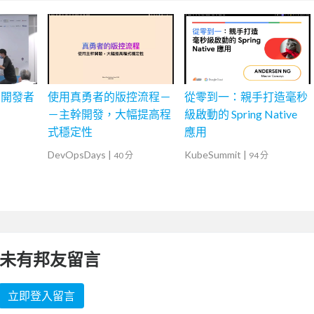
的開發者
使用真勇者的版控流程－
從零到一：親手打造毫秒
－主幹開發，大幅提高程
級啟動的 Spring Native
式穩定性
應用
DevOpsDays
|
KubeSummit
|
40 分
94 分
未有邦友留言
立即登入留言