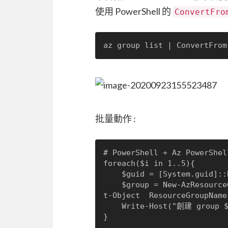
使用 PowerShell 的
ConvertFro
批量動作 :
# PowerShell + Az PowerShell
foreach($i in 1..5){

	$guid = [System.guid]::NewGuid().toString("N");

	$group = New-AzResourceGroup -Name $guid -Location "eastasia" | selec
t-Object  ResourceGroupName
	Write-Host("創建 group $group");

}
