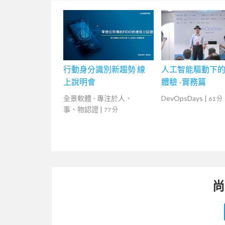
行動身分識別新趨勢 線
人工智能驅動下
上說明會
體驗 -實務篇
全景軟體 - 專注於人、
DevOpsDays
|
61 分
事、物認證
|
77 分
尚