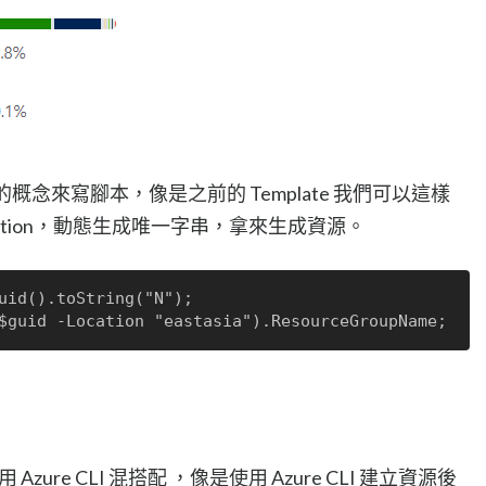
件化的概念來寫腳本，像是之前的 Template 我們可以這樣
d Function，動態生成唯一字串，拿來生成資源。
uid().toString("N");

使用 Azure CLI 混搭配 ，像是使用 Azure CLI 建立資源後