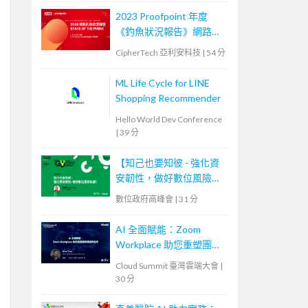
2023 Proofpoint 年度
《釣魚狀況報告》網路研
討會
CipherTech 亞利安科技
|
54 分
ML Life Cycle for LINE
Shopping Recommender
Hello World Dev Conference
|
39 分
【知己也要知彼 - 強化資
安韌性，做好數位風險防
護！】
數位政府高峰會
|
31 分
AI 全面賦能：Zoom
Workplace 助您重塑團隊
溝通與協作
Cloud Summit 臺灣雲端大會
|
30 分