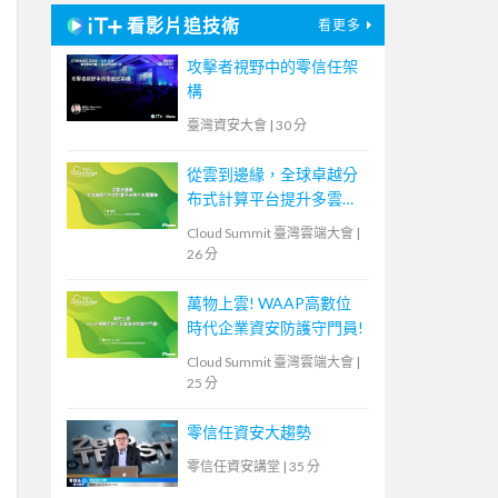
看影片追技術
看更多
攻擊者視野中的零信任架
構
臺灣資安大會
|
30 分
從雲到邊緣，全球卓越分
布式計算平台提升多雲體
驗
Cloud Summit 臺灣雲端大會
|
26 分
萬物上雲! WAAP高數位
時代企業資安防護守門員!
Cloud Summit 臺灣雲端大會
|
25 分
零信任資安大趨勢
零信任資安講堂
|
35 分