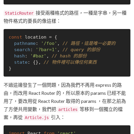
接受兩種格式的路徑，一種是字串，另一種
StaticRouter
物件格式的要長的像這樣：
const
 location = {

pathname
: 
'/foo'
, 
// 路徑，這是唯一必要的
search
: 
'?bar=1'
, 
// query 的部份
hash
: 
'#baz'
, 
// hash 的部份
state
: {}, 
// 物件裡可以傳任何東西
不過這邊發生了一個問題，因為我們不再用 express 的路
由，而改用 React Router 的，所以原本的 params 已經不能
用了，要改用從 React Router 取得的 params ，在那之前為
了方便共用變數，我們把
等移到一個獨立的檔
articles
案，再從
引入：
Article.js
import
 React 
from
'react'