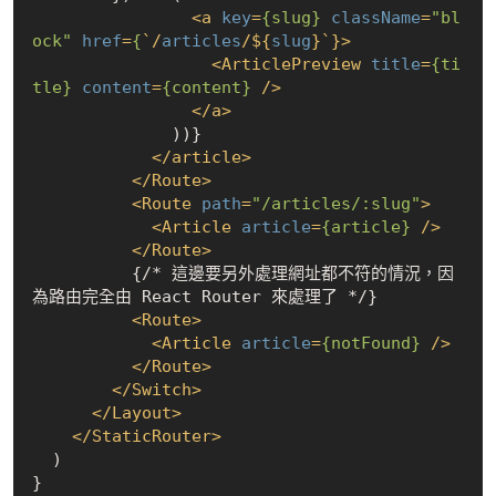
<
a
key
=
{slug}
className
=
"bl
ock"
href
=
{
`/
articles
/${
slug
}`}>
<
ArticlePreview
title
=
{ti
tle}
content
=
{content}
 />
</
a
>
              ))}

</
article
>
</
Route
>
<
Route
path
=
"/articles/:slug"
>
<
Article
article
=
{article}
 />
</
Route
>
          {/* 這邊要另外處理網址都不符的情況，因
為路由完全由 React Router 來處理了 */}

<
Route
>
<
Article
article
=
{notFound}
 />
</
Route
>
</
Switch
>
</
Layout
>
</
StaticRouter
>
  )
