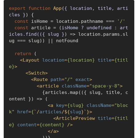
export
function
App
(
{ location, title, arti
cles }
) 
{

const
 isHome = location.pathname === 
'/'
const
 article = 
(
isHome ? 
undefined
 : art
icles.find(({ slug }
) =>
 location.params.sl
ug === slug)) || notFound

return
 (

<
Layout
location
=
{location}
title
=
{titl
e}
>
<
Switch
>
<
Route
path
=
"/"
exact
>
<
article
className
=
"space-y-8"
>
            {articles.map(({ slug, title, c
ontent }) => (

<
a
key
=
{slug}
className
=
"bloc
k"
href
=
{
`/
articles
/${
slug
}`}>
<
ArticlePreview
title
=
{titl
e}
content
=
{content}
 />
</
a
>
            ))}
