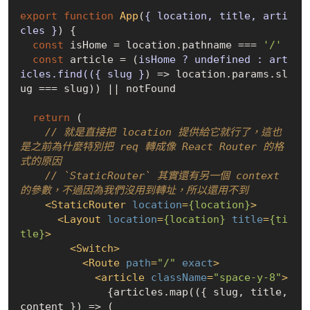
export
function
App
(
{ location, title, arti
cles }
) 
{

const
 isHome = location.pathname === 
'/'
const
 article = 
(
isHome ? 
undefined
 : art
icles.find(({ slug }
) =>
 location.params.sl
ug === slug)) || notFound

return
 (

// 就是直接把 location 提供給它就行了，這也
是之前為什麼特別把 req 轉成像 React Router 的格
式的原因
// `StaticRouter` 其實還有另一個 context 
的參數，不過因為我們沒用到轉址，所以還用不到
<
StaticRouter
location
=
{location}
>
<
Layout
location
=
{location}
title
=
{ti
tle}
>
<
Switch
>
<
Route
path
=
"/"
exact
>
<
article
className
=
"space-y-8"
>
              {articles.map(({ slug, title, 
content }) => (
