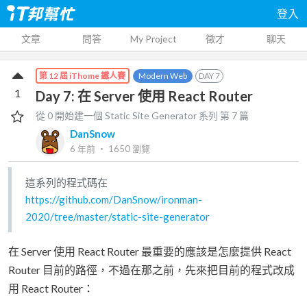
登入
文章
問答
My Project
徵才
聊天
Modern Web
DAY
7
第 12 屆 iThome 鐵人賽
1
Day 7: 在 Server 使用 React Router
從 0 開始建一個 Static Site Generator
系列 第
7
篇
DanSnow
6 年前
‧
1650
瀏覽
這系列的程式碼在
https://github.com/DanSnow/ironman-
2020/tree/master/static-site-generator
在 Server 使用 React Router 最重要的應該是怎麼提供 React
Router 目前的路徑，不過在那之前，先來把目前的程式改成
用 React Router：