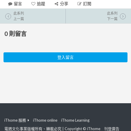
留言
追蹤
分享
訂閱
此系列
此系列
上一篇
下一篇
0
則留言
登入留言
iThome 服務
iThome online
iThome Learning
電週文化事業版權所有、轉載必究 | Copyright © iThome
刊登廣告