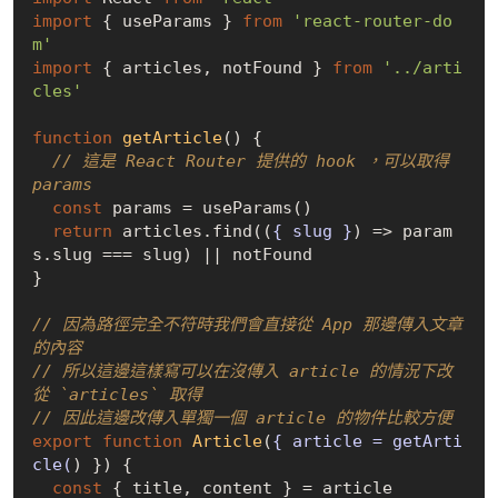
import
 { useParams } 
from
'react-router-do
m'
import
 { articles, notFound } 
from
'../arti
cles'
function
getArticle
(
) 
{

// 這是 React Router 提供的 hook ，可以取得 
params
const
 params = useParams()

return
 articles.find(
(
{ slug }
) =>
 param
s.slug === slug) || notFound

}

// 因為路徑完全不符時我們會直接從 App 那邊傳入文章
的內容
// 所以這邊這樣寫可以在沒傳入 article 的情況下改
從 `articles` 取得
// 因此這邊改傳入單獨一個 article 的物件比較方便
export
function
Article
(
{ article = getArti
cle(
) }) 
{

const
 { title, content } = article
