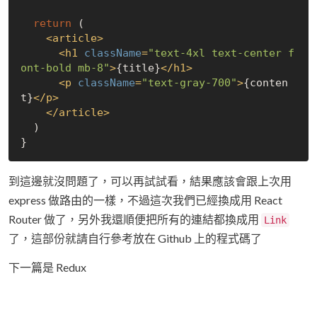
return
 (

<
article
>
<
h1
className
=
"text-4xl text-center f
ont-bold mb-8"
>
{title}
</
h1
>
<
p
className
=
"text-gray-700"
>
{conten
t}
</
p
>
</
article
>
  )

到這邊就沒問題了，可以再試試看，結果應該會跟上次用
express 做路由的一樣，不過這次我們已經換成用 React
Router 做了，另外我還順便把所有的連結都換成用
Link
了，這部份就請自行參考放在 Github 上的程式碼了
下一篇是 Redux