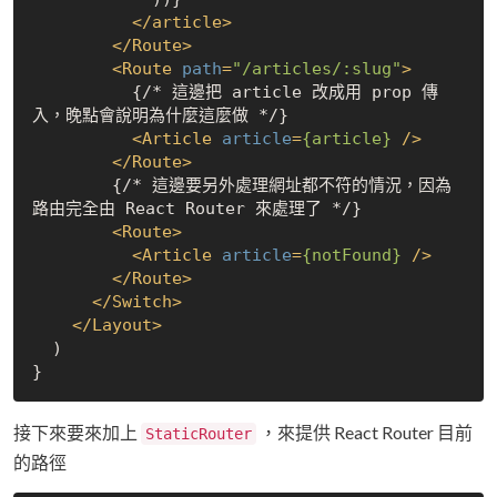
</
article
>
</
Route
>
<
Route
path
=
"/articles/:slug"
>
          {/* 這邊把 article 改成用 prop 傳
入，晚點會說明為什麼這麼做 */}

<
Article
article
=
{article}
 />
</
Route
>
        {/* 這邊要另外處理網址都不符的情況，因為
路由完全由 React Router 來處理了 */}

<
Route
>
<
Article
article
=
{notFound}
 />
</
Route
>
</
Switch
>
</
Layout
>
  )

接下來要來加上
，來提供 React Router 目前
StaticRouter
的路徑