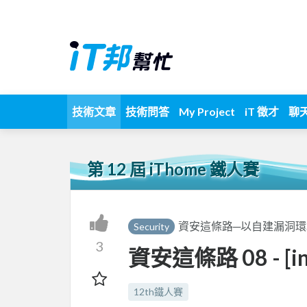
技術文章
技術問答
My Project
iT 徵才
聊
第 12 屆 iThome 鐵人賽
資安這條路─以自建漏洞
Security
3
資安這條路 08 - [inje
12th鐵人賽