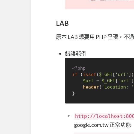
LAB
原本 LAB 想要用 PHP 呈現，不
錯誤範例
<?php
if
 (
isset
(
$_GET
[
'url'
])
$url
 = 
$_GET
[
'url'
]
header
(
'Location: '
http://localhost:80
google.com.tw 正常功能