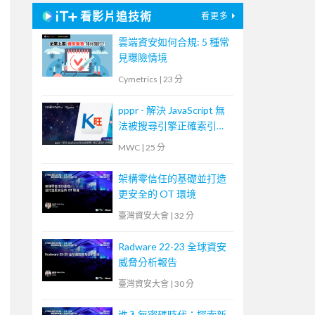
看影片追技術
看更多
雲端資安如何合規: 5 種常
見曝險情境
Cymetrics
|
23 分
pppr - 解決 JavaScript 無
法被搜尋引擎正確索引的
問題
MWC
|
25 分
架構零信任的基礎並打造
更安全的 OT 環境
臺灣資安大會
|
32 分
Radware 22-23 全球資安
威脅分析報告
臺灣資安大會
|
30 分
進入無密碼時代：探索新