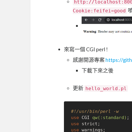
http://localhost:80
Cookie:feifei=good
來寫一個 CGI perl !
感謝開源專案
https://git
下載下來之後
更新
hello_world.pl
#!/usr/bin/perl -w
use
 CGI 
qw(:standard)
use
use
 warnings;
