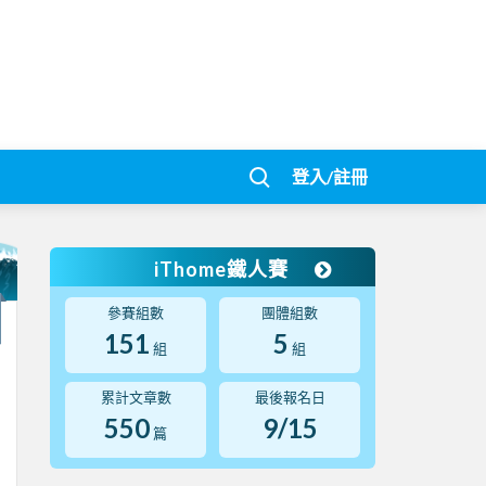
登入/註冊
iThome鐵人賽
參賽組數
團體組數
151
5
組
組
累計文章數
最後報名日
550
9/15
篇