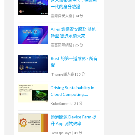
一代的身分驗證
臺灣資安大會
|
34 分
All-in 雲網資安服務 雙軌
轉型 智造永續未來
泰富國際網絡
|
25 分
Rust 的第一道陰影 - 所有
權
iThome鐵人賽
|
35 分
Driving Sustainability in
Cloud Computing:
Energy Monitoring with
KubeSummit
|
21 分
Kepler in Kubernetes
透過開源 Device Farm 提
升 App 測試效率
DevOpsDays
|
41 分