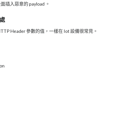
入惡意的 payload 。
點處
P Header 參數的值，一樣在 Iot 設備很常見。
ion