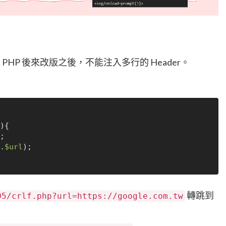
過 PHP 後來改版之後，不能注入多行的 Header。
){

;

.
$url
);

轉跳到
05/crlf.php?url=https://google.com.tw