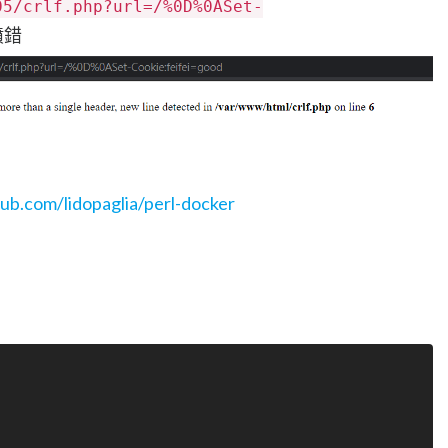
05/crlf.php?url=/%0D%0ASet-
噴錯
hub.com/lidopaglia/perl-docker