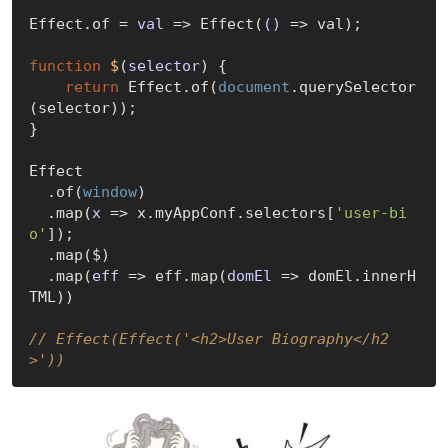
Effect.of = 
val
 =>
 Effect(
()
 =>
 val);

function
$
(
selector
) 
{

return
 Effect.of(
document
.querySelector
(selector));

}

Effect

  .of(
window
)

  .map(
x
 =>
 x.myAppConf.selectors[
'user-bi
o'
]);

  .map($)

  .map(
eff
 =>
 eff.map(
domEl
 =>
 domEl.innerH
TML))

// Effect(Effect('<h2>User Biography</h2
>'))