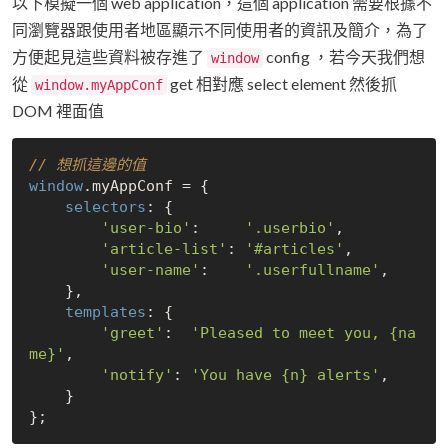
以下模擬一個 web application，這個 application 需要根據不
同瀏覽器跟使用者地區顯示不同使用者的資訊及簡介，為了
方便起見這些資料被存進了
config ，若今天我們想
window
從
get 相對應 select element 然後抓
window.myAppConf
DOM 裡面值
// 想抓這邊的值
window
.myAppConf = {

selectors
: {

'user-bio'
:     
'.userbio'
,

'article-list'
: 
'#articles'
,

'user-name'
:    
'.userfullname'
,

    },

templates
: {

'greet'
:  
'Pleased to meet you, {na
me}'
,

'notify'
: 
'You have {n} alerts'
,

    }
