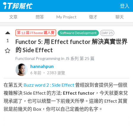
登入
文章
問答
My Project
徵才
聊天
Software Development
DAY
25
第 12 屆 iThome 鐵人賽
1
Functor 5: 用 Effect functor 解決真實世界
的 Side Effect
Functional Programming in JS
系列 第
25
篇
hannahpun
6 年前
‧
2383
瀏覽
在第五天
Buzz word 2 : Side Effect
曾經說到會提供另一個很
複雜解決 Side Effect 的方法:
Effect functor
，今天就要來兌
現承諾了，也可以統整一下前幾天所學。這邊的 Effect 其實
就是前幾天的 Box，你可以自己定義他的名字。