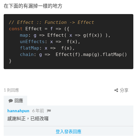
在下面的有漏掉一樣的地方
// Effect :: Function -> Effect
const
 Effect = 
f
 =>
 ({

map
: 
g
 =>
 Effect( 
x
 =>
 g(f(x)) ),

unEffects
: 
x
 =>
  f(x),

flatMap
: 
x
 =>
  f(x),

chain
: 
g
 =>
  Effect(f).map(g).flatMap()

1
則回應
分享
回應
hannahpun
6 年前
感謝糾正，已經改囉
登入發表回應