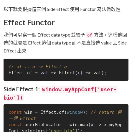
以下就要根據這三個 Side Effect 使用 Functor 寫法做改進
Effect Functor
我們可以寫一個 Effect data type 並給予
方法，這樣他回
of
傳的就會是 Effect 這個 data type 而不是直接傳 value 丟 Side
Effect 出來
// of :: a -> Effect a
Effect.of = 
val
 =>
 Effect(
()
 =>
Side Effect 1:
window.myAppConf['user-
bio'])
const
 win = Effect.of(
window
); 
// return 另
一個 Effect
const
 userBioLocator = win.map(
x
 =>
 x.myApp
Conf.selectors[
'user-bio'