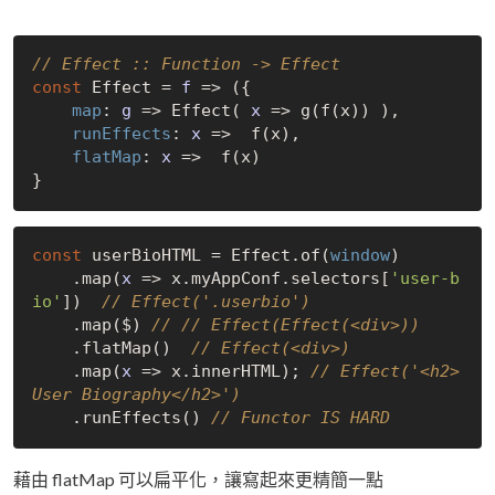
// Effect :: Function -> Effect
const
 Effect = 
f
 =>
 ({

map
: 
g
 =>
 Effect( 
x
 =>
 g(f(x)) ),

runEffects
: 
x
 =>
  f(x),

flatMap
: 
x
 =>
  f(x)

const
 userBioHTML = Effect.of(
window
)

    .map(
x
 =>
 x.myAppConf.selectors[
'user-b
io'
])  
// Effect('.userbio')
    .map($) 
// // Effect(Effect(<div>))
    .flatMap()  
// Effect(<div>)
    .map(
x
 =>
 x.innerHTML); 
// Effect('<h2>
User Biography</h2>')
    .runEffects() 
// Functor IS HARD
藉由 flatMap 可以扁平化，讓寫起來更精簡一點