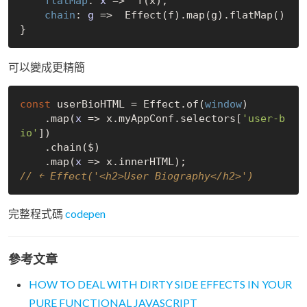
flatMap
: 
x
 =>
  f(x),

chain
: 
g
 =>
  Effect(f).map(g).flatMap()

可以變成更精簡
const
 userBioHTML = Effect.of(
window
)

    .map(
x
 =>
 x.myAppConf.selectors[
'user-b
io'
])

    .chain($)

    .map(
x
 =>
// ￩ Effect('<h2>User Biography</h2>')
完整程式碼
codepen
參考文章
HOW TO DEAL WITH DIRTY SIDE EFFECTS IN YOUR
PURE FUNCTIONAL JAVASCRIPT