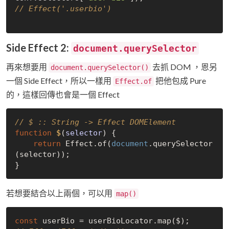
// Effect('.userbio')
Side Effect 2:
document.querySelector
再來想要用
去抓 DOM ，恩另
document.querySelector()
一個 Side Effect，所以一樣用
把他包成 Pure
Effect.of
的，這樣回傳也會是一個 Effect
// $ :: String -> Effect DOMElement
function
$
(
selector
) 
{

return
 Effect.of(
document
.querySelector
(selector));

若想要結合以上兩個，可以用
map()
const