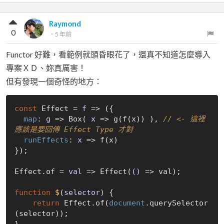
Raymond
0
．
5 年前
Functor 好難，看範例就頭昏眼花了，還真不知道怎麼導入
專案ＸＤ、妳真厲害！
但有發現一個奇怪的地方：
const
 Effect = 
f
 =>
 ({

map
: 
g
 =>
 Box( 
x
 =>
 g(f(x)) ), 
// <- 這裡
應該是要回傳 Effect Type 才對
runEffects
: 
x
 =>
 f(x)

});

Effect.of = 
val
 =>
 Effect(
()
 =>
 val);

function
$
(
selector
) 
{

return
 Effect.of(
document
.querySelector
(selector));

}
