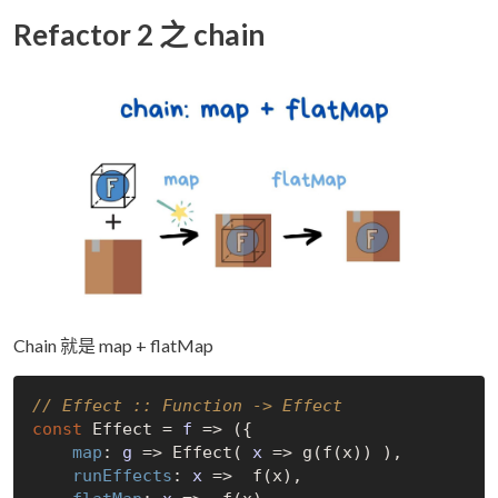
Refactor 2 之 chain
Chain 就是 map + flatMap
// Effect :: Function -> Effect
const
 Effect = 
f
 =>
 ({

map
: 
g
 =>
 Effect( 
x
 =>
 g(f(x)) ),

runEffects
: 
x
 =>
  f(x),
