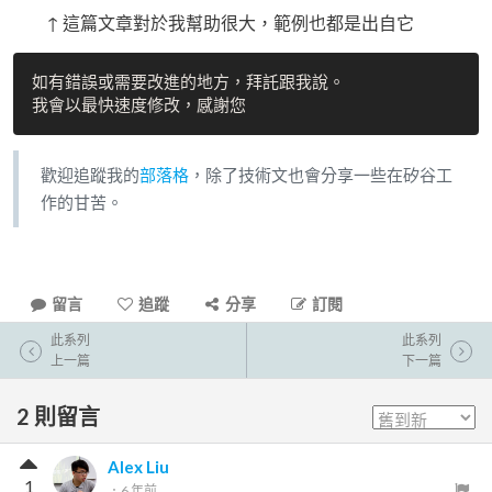
↑ 這篇文章對於我幫助很大，範例也都是出自它
如有錯誤或需要改進的地方，拜託跟我說。

歡迎追蹤我的
部落格
，除了技術文也會分享一些在矽谷工
作的甘苦。
留言
追蹤
分享
訂閱
此系列
此系列
上一篇
下一篇
2
則留言
Alex Liu
1
．
6 年前