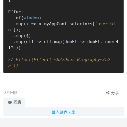
Effect

  .of(
window
)

  .map(
x
 =>
 x.myAppConf.selectors[
'user-bi
o'
]);

  .map($)

  .map(
eff
 =>
 eff.map(
domEl
 =>
 domEl.innerH
TML))

// Effect(Effect('<h2>User Biography</h2
>'))
0
則回應
分享
回應
登入發表回應