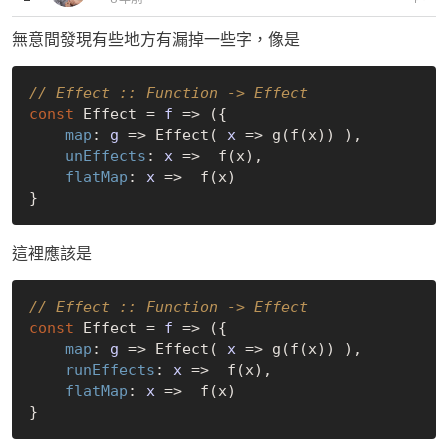
無意間發現有些地方有漏掉一些字，像是
// Effect :: Function -> Effect
const
 Effect = 
f
 =>
 ({

map
: 
g
 =>
 Effect( 
x
 =>
 g(f(x)) ),

unEffects
: 
x
 =>
  f(x),

flatMap
: 
x
 =>
  f(x)

這裡應該是
// Effect :: Function -> Effect
const
 Effect = 
f
 =>
 ({

map
: 
g
 =>
 Effect( 
x
 =>
 g(f(x)) ),

runEffects
: 
x
 =>
  f(x),

flatMap
: 
x
 =>
  f(x)
