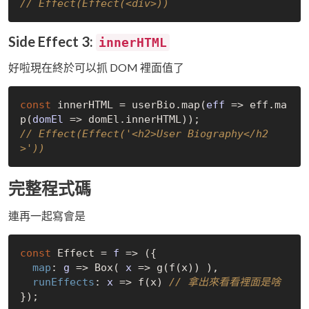
// Effect(Effect(<div>))
Side Effect 3:
innerHTML
好啦現在終於可以抓 DOM 裡面值了
const
 innerHTML = userBio.map(
eff
 =>
 eff.ma
p(
domEl
 =>
// Effect(Effect('<h2>User Biography</h2
>'))
完整程式碼
連再一起寫會是
const
 Effect = 
f
 =>
 ({

map
: 
g
 =>
 Box( 
x
 =>
 g(f(x)) ),

runEffects
: 
x
 =>
 f(x) 
// 拿出來看看裡面是啥
});
