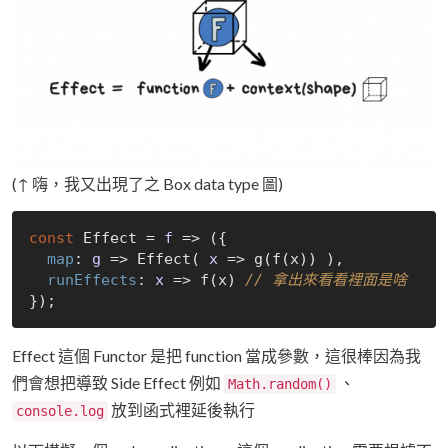
(↑ 嗨，我又出現了之 Box data type 圖)
const
 Effect = 
f
 =>
 ({

map
: 
g
 =>
 Effect( 
x
 =>
 g(f(x)) ),

runEffects
: 
x
 =>
 f(x) 
// 拿出來看看裡面是啥
Effect 這個 Functor 是把 function 當成參數，這很棒因為我
們會想把導致 Side Effect 例如
、
Math.random()
放到函式裡延後執行
console.log