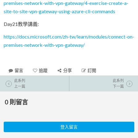
premises-network-with-vpn-gateway/4-exercise-create-a-
site-to-site-vpn-gateway-using-azure-cli-commands
Day21教學講義:
https://docs.microsoft.com/zh-tw/learn/modules/connect-on-
premises-network-with-vpn-gateway/
留言
追蹤
分享
訂閱
此系列
此系列
上一篇
下一篇
0
則留言
登入留言