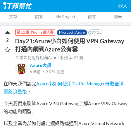
登入
文章
問答
My Project
徵才
聊天
Microsoft Azure
DAY
21
第 12 屆 iThome 鐵人賽
2
Day21:Azure小白如何使用 VPN Gateway
打通內網到Azure公有雲
企業如何用好用滿Azure
系列 第
21
篇
Azure大叔
6 年前
‧
8379
瀏覽
在昨天我們談完
Azure小如何使用Traffic Manager分散全球
網路流量後
，
今天我們來聊聊Azure VPN Gateway,了解Azure VPN Gatway
的功能和類型,
以及企業內部如何設定讓網路連通到Azure Virtual Network