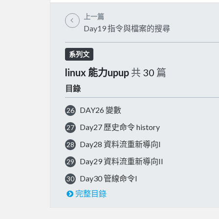
上一篇
Day19 指令與檔案的搜尋
系列文
linux 能力upup
共
30
篇
目錄
DAY26 變數
26
Day27 歷史命令 history
27
Day28 資料流重新導向I
28
Day29 資料流重新導向II
29
Day30 管線命令I
30
完整目錄