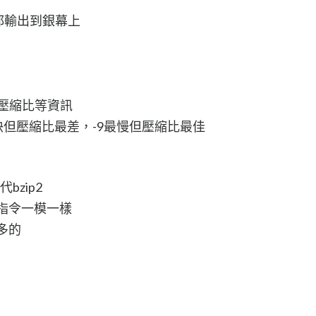
都輸出到銀幕上
的壓縮比等資訊
快但壓縮比最差，-9最慢但壓縮比最佳
bzip2
組指令一模一樣
多的