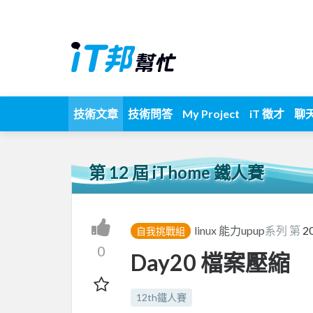
技術文章
技術問答
My Project
iT 徵才
聊
第 12 屆 iThome 鐵人賽
linux 能力upup
系列 第
2
自我挑戰組
0
Day20 檔案壓縮
12th鐵人賽