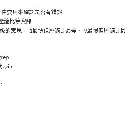
，住要用來確認是否有錯誤
的壓縮比等資訊
等級的意思，-1最快但壓縮比最差，-9最慢但壓縮比最
grep
gzip
點