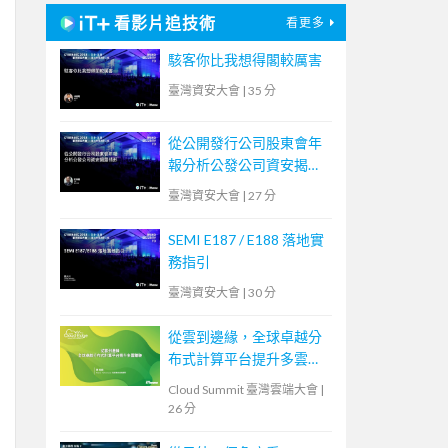
看影片追技術
看更多
駭客你比我想得閣較厲害
臺灣資安大會
|
35 分
從公開發行公司股東會年
報分析公發公司資安揭露
情形
臺灣資安大會
|
27 分
SEMI E187 / E188 落地實
務指引
臺灣資安大會
|
30 分
從雲到邊緣，全球卓越分
布式計算平台提升多雲體
驗
Cloud Summit 臺灣雲端大會
|
26 分