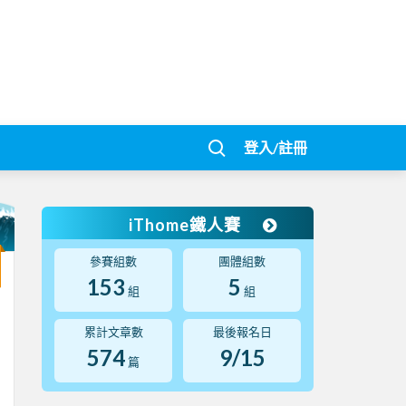
登入/註冊
iThome鐵人賽
參賽組數
團體組數
153
5
組
組
累計文章數
最後報名日
574
9/15
篇