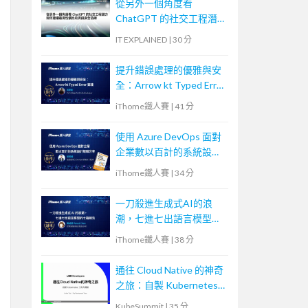
從另外一個角度看
ChatGPT 的社交工程潛
力—如何建構最高性價比
IT EXPLAINED
|
30 分
的資訊安全防線
提升錯誤處理的優雅與安
全：Arrow kt Typed Error
實踐
iThome鐵人賽
|
41 分
使用 Azure DevOps 面對
企業數以百計的系統設計
經驗分享
iThome鐵人賽
|
34 分
一刀殺進生成式AI的浪
潮，七進七出語言模型的
七路劍法
iThome鐵人賽
|
38 分
通往 Cloud Native 的神奇
之旅：自製 Kubernetes
工具大揭秘
KubeSummit
|
35 分