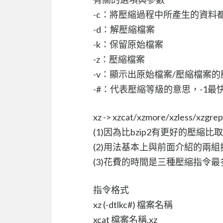
-c：將壓縮過程中所產生的資料
-d：解壓縮檔案
-k：保留原始檔案
-z：壓縮檔案
-v：顯示出原始檔案/壓縮檔案
-#：代表壓縮等級的意思，-1最
xz -> xzcat/xzmore/xzless/xzgrep
(1)因為比bzip2有更好的壓縮比取代
(2)用法基本上與前面介紹的兩
(3)花費的時間是三種壓縮指令最
指令格式
xz (-dtlkc#) 檔案名稱
xcat 檔案名稱.xz