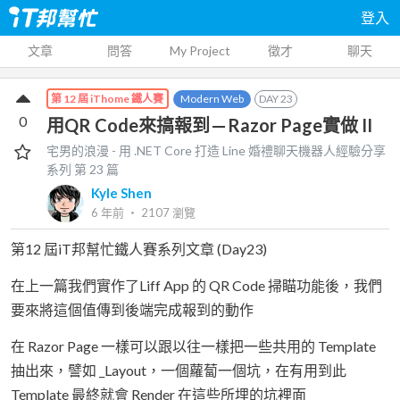
登入
文章
問答
My Project
徵才
聊天
Modern Web
DAY
23
第 12 屆 iThome 鐵人賽
0
用QR Code來搞報到 — Razor Page實做 II
宅男的浪漫 - 用 .NET Core 打造 Line 婚禮聊天機器人經驗分享
系列 第
23
篇
Kyle Shen
6 年前
‧
2107
瀏覽
第12 屆iT邦幫忙鐵人賽系列文章 (Day23)
在上一篇我們實作了Liff App 的 QR Code 掃瞄功能後，我們
要來將這個值傳到後端完成報到的動作
在 Razor Page 一樣可以跟以往一樣把一些共用的 Template
抽出來，譬如 _Layout，一個蘿蔔一個坑，在有用到此
Template 最終就會 Render 在這些所埋的坑裡面