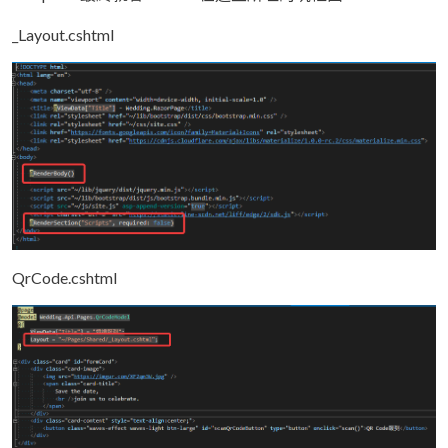
_Layout.cshtml
QrCode.cshtml