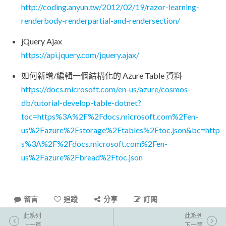
http://coding.anyun.tw/2012/02/19/razor-learning-
renderbody-renderpartial-and-rendersection/
jQuery Ajax
https://api.jquery.com/jquery.ajax/
如何新增/編輯一個結構化的 Azure Table 資料
https://docs.microsoft.com/en-us/azure/cosmos-
db/tutorial-develop-table-dotnet?
toc=https%3A%2F%2Fdocs.microsoft.com%2Fen-
us%2Fazure%2Fstorage%2Ftables%2Ftoc.json&bc=http
s%3A%2F%2Fdocs.microsoft.com%2Fen-
us%2Fazure%2Fbread%2Ftoc.json
留言
追蹤
分享
訂閱
此系列
此系列
上一篇
下一篇