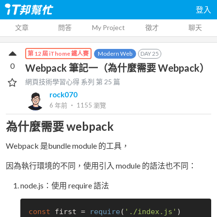
登入
文章
問答
My Project
徵才
聊天
Modern Web
DAY
25
第 12 屆 iThome 鐵人賽
0
Webpack 筆記一（為什麼需要 Webpack）
網頁技術學習心得
系列 第
25
篇
rock070
6 年前
‧
1155
瀏覽
為什麼需要 webpack
Webpack 是bundle module 的工具，
因為執行環境的不同，使用引入 module 的語法也不同：
node.js：使用 require 語法
const
 first = 
require
(
'./index.js'