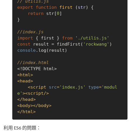
// utilis.js
export
function
first
 (
str
) 
{

return
 str[
0
]

}

//index.js
import
 { first } 
from
'./utilis.js'
const
 result = findFirst(
'rockwang'
console
.log(result)

//index.html
<
html
>
<
head
>
<
script
src
=
'index.js'
type
=
'modul
e'
>
<
script
/>
</
head
>
<
body
>
</
body
>
</
html
>
利用 ES6 的問題：