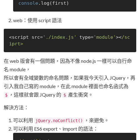
console
web：使用 script 語法
<script src=
'./index.js'
 type=
'module'
><
/sc
在 web 版會有一個問題，因為不像 node.js 一樣可以自行命
名 module，
所以會有全域變數的命名問題，如果我今天引入 JQuery，再
引入我自己寫的 module，在此 module 裡面也命名函式為
，這樣就會跟 JQuery 的
產生衝突。
$
$
解決方法：
可以利用
，來避免。
jQuery.noConflict()
可以利用 ES6 export、import 的語法：