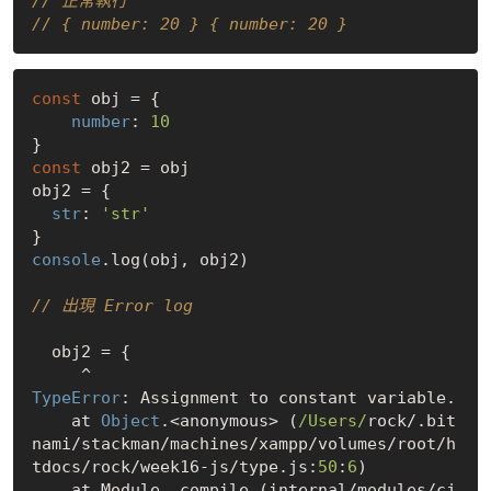
// 正常執行
// { number: 20 } { number: 20 }
const
 obj = {

number
: 
10
const
 obj2 = obj

obj2 = {

str
: 
'str'
console
.log(obj, obj2)

// 出現 Error log
  obj2 = {

TypeError
: Assignment to constant variable.

    at 
Object
.<anonymous> (
/Users/
rock/.bit
nami/stackman/machines/xampp/volumes/root/h
tdocs/rock/week16-js/type.js:
50
:
6
)

    at Module._compile (internal/modules/cj