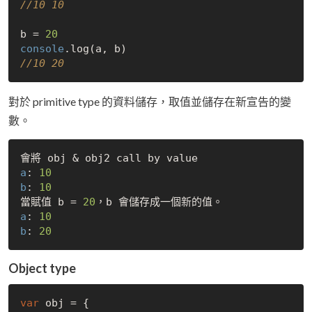
//10 10
b = 
20
console
//10 20
對於 primitive type 的資料儲存，取值並儲存在新宣告的變
數。
a
: 
10
b
: 
10
當賦值 b = 
20
a
: 
10
b
: 
20
Object type
var
 obj = {
