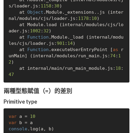
s/loader.js:
1158
:
30
)

    at 
Object
.Module._extensions..js (inter
nal/modules/cjs/loader.js:
1178
:
10
)

    at Module.load (internal/modules/cjs/lo
ader.js:
1002
:
32
)

    at 
Function
.Module._load (internal/modu
les/cjs/loader.js:
901
:
14
)

    at 
Function
.executeUserEntryPoint [
as
 r
unMain] (internal/modules/run_main.js:
74
:
1
2
)

    at internal/main/run_main_module.js:
18
:
47
兩種型態賦值（=）的差別
Primitive type
var
 a = 
10
var
console