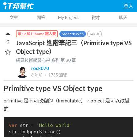
登入
文章
問答
My Project
徵才
聊天
Modern Web
DAY
30
第 12 屆 iThome 鐵人賽
0
JavaScript 進階筆記三（Primitive type VS
Object type）
網頁技術學習心得
系列 第
30
篇
rock070
6 年前
‧
1735
瀏覽
Primitive type VS Object type
primitive 是不可改變的（Immutable），object 是可以改變
的
var
 str = 
'Hello world'