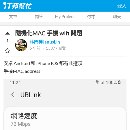
登入
文章
問答
My Project
徵才
聊天
隨機化MAC 手機 wifi 問題
1
林門神JanusLin
5 年前
‧
15077
瀏覽
安桌 Android 和 iPhone IOS 都有此選項
手機MAC address