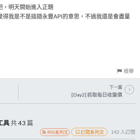
吧，明天開始進入正題
得我是不是搞錯永豐API的意思，不過我還是會盡量
檢舉
下一篇
[Day2] 抓取每日收盤價
工具
共
43
篇
142
人訂閱
訂閱系列文
RSS系列文