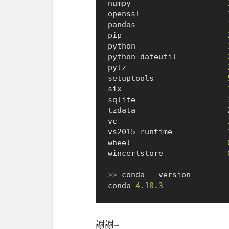
numpy                     
openssl                   
pandas                    
pip                       
python                    
python-dateutil           
pytz                      
setuptools                
six                       
sqlite                    
tzdata                    
vc                        
vs2015_runtime            
wheel                     
wincertstore              
>>
 conda --version

conda 
4.10
.
3
謝謝~