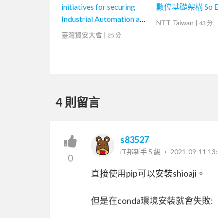
initiatives for securing
數位基礎架構 So Ea
Industrial Automation and
NTT Taiwan
|
43 分
Control Systems (IACS) in
臺灣資安大會
|
25 分
the Netherlands
4 則留言
s83527
iT邦新手 5 級 ‧
2021-09-11 13:
0
直接使用pip可以安裝shioaji。
但是在conda環境安裝就會失敗: