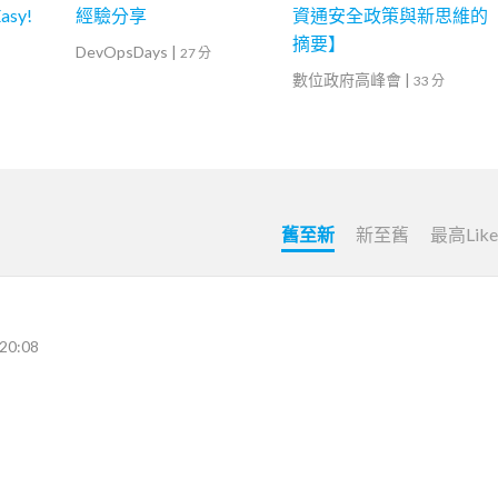
sy!
經驗分享
資通安全政策與新思維的
摘要】
DevOpsDays
|
27 分
數位政府高峰會
|
33 分
舊至新
新至舊
最高Lik
20:08