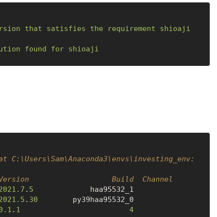
rsion
that
satisfies
the
requirement
shioaji
ution
found
for
shioaji
at C:\Users\Sam\Anaconda3\envs\investing_env:
Version                   Build  Channel
2021.7
.
5
             haa95532_1

2021.5
.
30
        py39haa95532_0

0.1
.
1
4