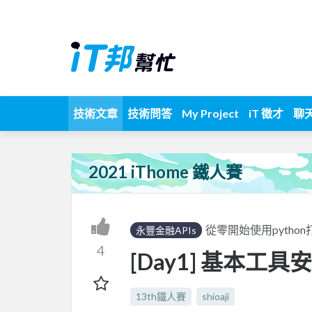
技術文章
技術問答
My Project
iT 徵才
聊
2021 iThome 鐵人賽
從零開始使用pytho
永豐金融APIs
4
[Day1] 基本工具
13th鐵人賽
shioaji