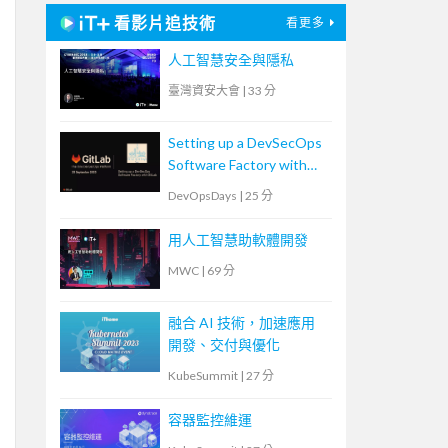
看影片追技術
看更多
人工智慧安全與隱私
臺灣資安大會
|
33 分
Setting up a DevSecOps
Software Factory with
GitLab
DevOpsDays
|
25 分
用人工智慧助軟體開發
MWC
|
69 分
融合 AI 技術，加速應用
開發、交付與優化
KubeSummit
|
27 分
容器監控維運