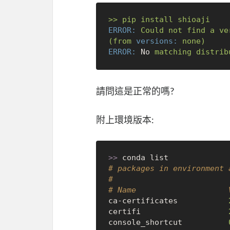
>>
pip
install
shioaji
ERROR:
Could
not
find
a
ve
(from
versions:
none)
ERROR:
No
matching
distrib
請問這是正常的嗎?
附上環境版本:
>>
# packages in environment 
#
# Name                    
ca-certificates           
certifi                   
console_shortcut          