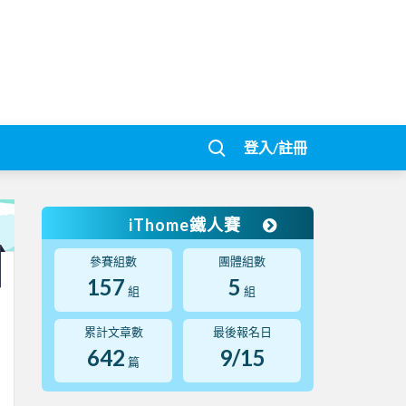
登入/註冊
iThome鐵人賽
參賽組數
團體組數
157
5
組
組
累計文章數
最後報名日
642
9/15
篇