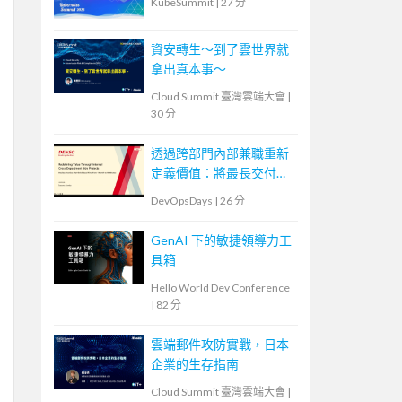
KubeSummit
|
27 分
資安轉生～到了雲世界就
拿出真本事～
Cloud Summit 臺灣雲端大會
|
30 分
透過跨部門內部兼職重新
定義價值：將最長交付週
期從 1 個月縮短到 10 分
DevOpsDays
|
26 分
鐘的 DevOps 實踐
GenAI 下的敏捷領導力工
具箱
Hello World Dev Conference
|
82 分
雲端郵件攻防實戰，日本
企業的生存指南
Cloud Summit 臺灣雲端大會
|