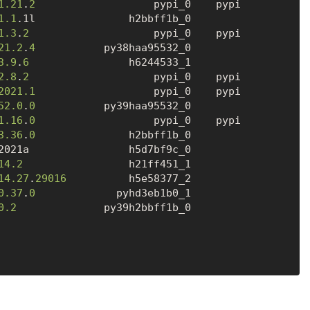
1.21
.
2
                   pypi_0    pypi

1.1
.1l               h2bbff1b_0

1.3
.
2
                    pypi_0    pypi

21.2
.
4
           py38haa95532_0

3.9
.
6
                h6244533_1

2.8
.
2
                    pypi_0    pypi

2021.1
                   pypi_0    pypi

52.0
.
0
           py39haa95532_0

1.16
.
0
                   pypi_0    pypi

3.36
.
0
               h2bbff1b_0

2021a                h5d7bf9c_0

14.2
                 h21ff451_1

14.27
.
29016
          h5e58377_2

0.37
.
0
             pyhd3eb1b0_1

0.2
              py39h2bbff1b_0
