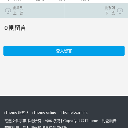
此系列
此系列
上一篇
下一篇
0
則留言
登入留言
iThome 服務
iThome online
iThome Learning
電週文化事業版權所有、轉載必究 | Copyright © iThome
刊登廣告
服務信箱
隱私權聲明與會員使用條款