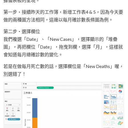
據儀表板的呈現。
第一步・接續昨天的工作簿，新增工作表4 & 5，因為今天要
做的兩種圖方法相同，這邊以每月確診數長條圖為例。
第二步・選擇欄位
我們複選「Date」、「New Cases」，選擇顯示的「堆疊
圖」，再把欄位「Date」，拖曳到欄，選擇「月」，這樣就
會知道每月總確診數的變化。
若是在做每月死亡數的話，選擇欄位是「New Deaths」喔，
別選錯了！