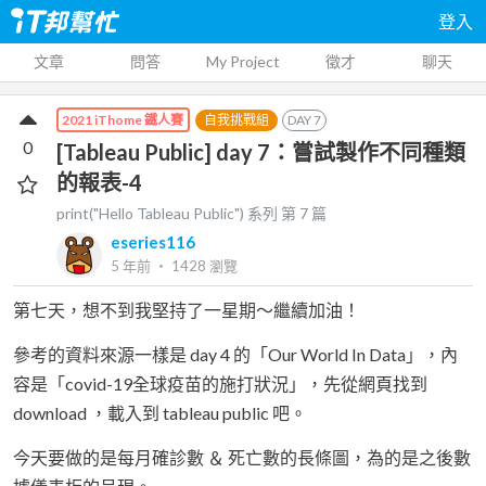
登入
文章
問答
My Project
徵才
聊天
自我挑戰組
DAY
7
2021 iThome 鐵人賽
0
[Tableau Public] day 7：嘗試製作不同種類
的報表-4
print("Hello Tableau Public")
系列 第
7
篇
eseries116
5 年前
‧
1428
瀏覽
第七天，想不到我堅持了一星期～繼續加油！
參考的資料來源一樣是 day 4 的「Our World In Data」，內
容是「covid-19全球疫苗的施打狀況」，先從網頁找到
download ，載入到 tableau public 吧。
今天要做的是每月確診數 ＆ 死亡數的長條圖，為的是之後數