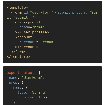
<
template
>
<
form
id
=
"user-form"
 @
submit.prevent
=
"$em
it('submit')"
>
<
user-profile
:name
=
"name"
    >
</
user-profile
>
<
account
:account
=
"account"
    >
</
account
>
</
form
>
</
template
>
export
default
 {

name
: 
'UserForm'
,

prop
: {

name
: {

type
: 
'String'
,

required
: 
true
   },
