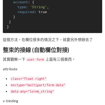
account
: {

type
: 
'String'
,

required
: 
true
   }

 }

這個方法，在欄位很多的情況之下，就要另外想辦去了
整束的接線 (自動欄位對接)
其實觀察一下
上面有三個東西。
user-form
attribute
class="float-right"
enctype="multipart/form-data"
data-any="lorem_string"
v-binding