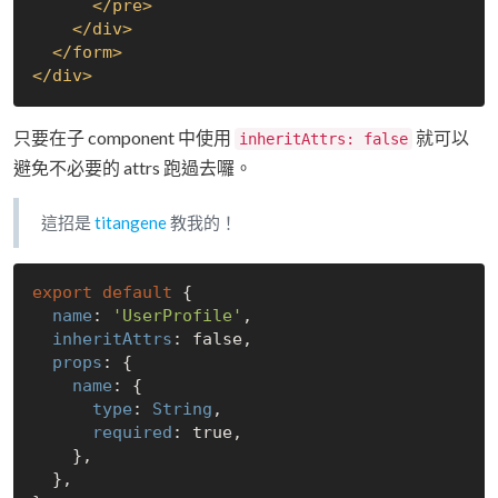
</
pre
>
</
div
>
</
form
>
</
div
>
只要在子 component 中使用
就可以
inheritAttrs: false
避免不必要的 attrs 跑過去囉。
這招是
titangene
教我的！
export
default
 {

name
: 
'UserProfile'
,

inheritAttrs
: 
false
,

props
: {

name
: {

type
: 
String
,

required
: 
true
,

    },

  },
