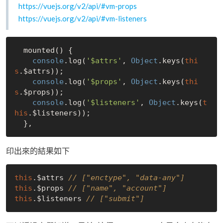
https://vuejs.org/v2/api/#vm-props
https://vuejs.org/v2/api/#vm-listeners
  mounted() {

console
.log(
'$attrs'
, 
Object
.keys(
thi
s
.$attrs));

console
.log(
'$props'
, 
Object
.keys(
thi
s
.$props));

console
.log(
'$listeners'
, 
Object
.keys(
t
his
.$listeners));

印出來的結果如下
this
.$attrs 
// ["enctype", "data-any"]
this
.$props 
// ["name", "account"]
this
.$listeners 
// ["submit"]