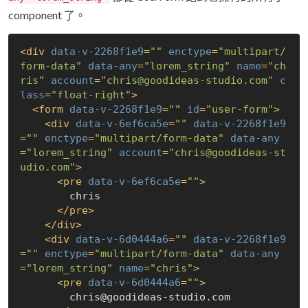
component 了。
<
div
data-v-2268f1e9
=
""
enctype
=
"multipart/
form-data"
data-any
=
"lorem_string"
name
=
"ch
ris"
account
=
"chris@goodideas-studio.com"
c
lass
=
"float-right"
>
<
form
data-v-2268f1e9
=
""
id
=
"user-form"
>
<
div
data-v-6ef6ca5e
=
""
data-v-2268f1e9
=
""
enctype
=
"multipart/form-data"
data-any
=
"lorem_string"
account
=
"chris@goodideas-st
udio.com"
>
<
pre
data-v-6ef6ca5e
=
""
>
        chris

</
pre
>
</
div
>
<
div
data-v-6d0444a6
=
""
data-v-2268f1e9
=
""
enctype
=
"multipart/form-data"
data-any
=
"lorem_string"
name
=
"chris"
>
<
pre
data-v-6d0444a6
=
""
>
        chris@goodideas-studio.com
