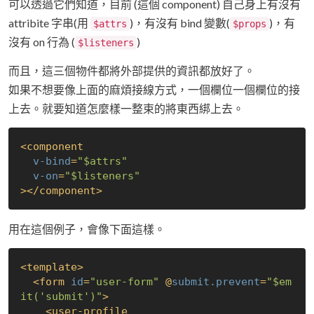
可以透過它們知道，目前 (這個 component) 自己身上有沒有
attribite 字串(用
)，有沒有 bind 變數(
)，有
$attrs
$props
沒有 on 行為 (
)
$listeners
而且，這三個物件都將外部提供的資訊都放好了。
如果不想要像上面的麻煩接線方式，一個欄位一個欄位的接
上去。就要知道怎麼樣一整束的將東西綁上去。
<
component
v-bind
=
"$attrs"
v-on
=
"$listeners"
>
</
component
>
用在這個例子，會像下面這樣。
<
template
>
<
form
id
=
"user-form"
 @
submit.prevent
=
"$em
it('submit')"
>
<
user-profile