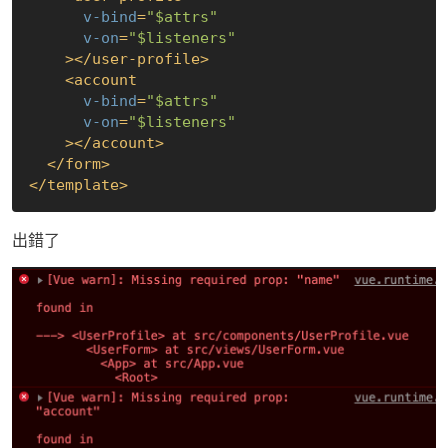
v-bind
=
"$attrs"
v-on
=
"$listeners"
    >
</
user-profile
>
<
account
v-bind
=
"$attrs"
v-on
=
"$listeners"
    >
</
account
>
</
form
>
</
template
>
出錯了