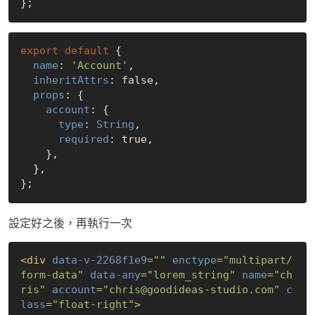
export
default
 {

name
: 
'Account'
,

inheritAttrs
: 
false
,

props
: {

account
: {

type
: 
String
,

required
: 
true
,

    },

  },

設定好之後，再執行一次
<
div
data-v-2268f1e9
=
""
enctype
=
"multipart/
form-data"
data-any
=
"lorem_string"
name
=
"ch
ris"
account
=
"chris@goodideas-studio.com"
c
lass
=
"float-right"
>