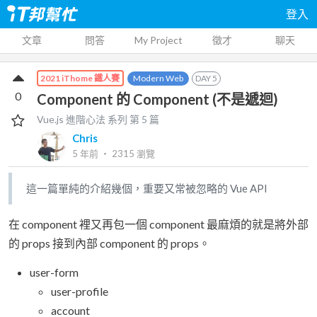
登入
文章
問答
My Project
徵才
聊天
Modern Web
DAY
5
2021 iThome 鐵人賽
0
Component 的 Component (不是遞迴)
Vue.js 進階心法
系列 第
5
篇
Chris
5 年前
‧
2315
瀏覽
這一篇單純的介紹幾個，重要又常被忽略的 Vue API
在 component 裡又再包一個 component 最麻煩的就是將外部
的 props 接到內部 component 的 props。
user-form
user-profile
account