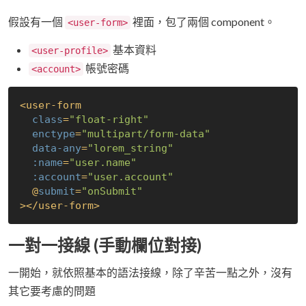
假設有一個
裡面，包了兩個 component。
<user-form>
基本資料
<user-profile>
帳號密碼
<account>
<
user-form
class
=
"float-right"
enctype
=
"multipart/form-data"
data-any
=
"lorem_string"
:name
=
"user.name"
:account
=
"user.account"
  @
submit
=
"onSubmit"
>
</
user-form
>
一對一接線 (手動欄位對接)
一開始，就依照基本的語法接線，除了辛苦一點之外，沒有
其它要考慮的問題