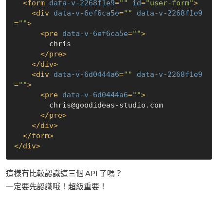
<
form
data-v-2268f1e9
=
""
id
=
"user-form"
>
<
div
data-v-6ef6ca5e
=
""
data-v-2268f1e9
=
""
>
<
pre
data-v-6ef6ca5e
=
""
>
        chris

</
pre
>
</
div
>
<
div
data-v-6d0444a6
=
""
data-v-2268f1e9
=
""
>
<
pre
data-v-6d0444a6
=
""
>
        chris@goodideas-studio.com

</
pre
>
</
div
>
</
form
>
</
div
>
這樣有比較認識這三個 API 了嗎？
一定要先認識哦！超級重要！