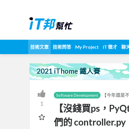
技術文章
技術問答
My Project
iT 徵才
聊
2021 iThome 鐵人賽
【今年還是不
Software Development
1
【沒錢買ps，PyQ
們的 controll