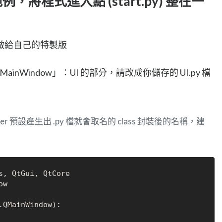
y 範例，將程式進入點 (start.py) 整在一
做給自己的特製版
Ui_MainWindow」：UI 的部分，請改成你儲存的 UI.py 檔
digner 預設產生出 .py 檔就會取名的 class 封裝後的名稱，建
w

.QMainWindow):
