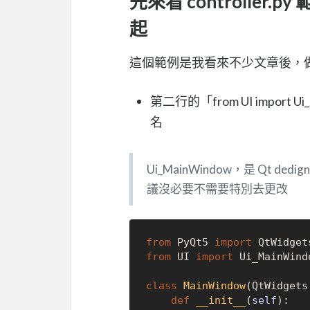
先來看 controller.p
起
這個範例是我看來不少文章後，
第二行的「from UI import 
名
Ui_MainWindow，是 Qt de
議沒必要不需要特別去更改
from
 PyQt5 
import
from
 UI 
import
 Ui_MainWindo
class
MainWindow
(QtWidgets
def
__init__
(
self
):
