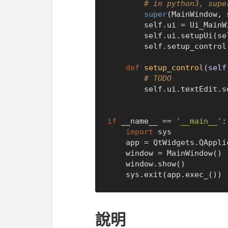
# in python3, supe
super
(MainWindow, 
        self.ui = Ui_MainWindow()

        self.ui.setupUi(self)

        self.setup_control()

def
setup_control
(
self
# TODO
        self.ui.textEdit
if
 __name__ == 
'__main__'
:

import
 sys

    app = QtWidgets.QApplication(sys.argv)

    window = MainWindow()

    window.show()

說明