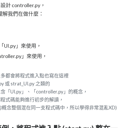
controller.py，
理解我們在做什麼：
ort「UI.py」來使用，
ntroller.py」來使用，
很多都會將程式進入點也寫在這裡
.py 或 strat_UI.py 之類的
.py」、「controller.py」的概念，
例程式碼能夠進行初步的解讀，
trol 的概念整個混在同一支程式碼中，所以學得非常混亂XD)