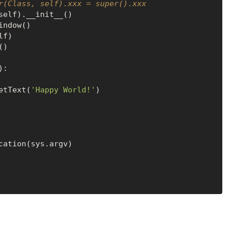
r(Class, self).xxx = super().xxx
self).__init__()

):

.setText(
'Happy World!'
)
