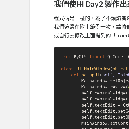
我們使用 Day2 製作出來
程式碼是一樣的，為了不讓讀者
我們這邊在附上範例一次，請將他存
或自行去修改上面提到的「from UI i
from
 PyQt5 
import
 QtCore, 
class
Ui_MainWindow
(
object
def
setupUi
(
self, Main
        MainWindow.setOb
        MainWindow.resize(
        self.centralwidget = QtWidgets.QWidget(MainWindow)

        self.centralwi
        self.textEdit = QtWidgets.QTextEdit(self.centralwidget)

        self.textEdit.
        self.textEdit.s
        MainWindow.setCentralWidget(self.centralwidget)
