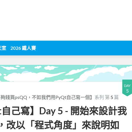
天室
2026 鐵人賽
DAY
5
夠錢買psQQ，不如我們用PyQt自己寫一個】
系列 第
5
篇
t自己寫】Day 5 - 開始來設計我
er.py，改以「程式角度」來說明如