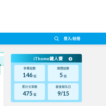
登入/註冊
iThome鐵人賽
參賽組數
團體組數
146
5
組
組
累計文章數
最後報名日
475
9/15
篇