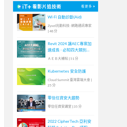
看影片追技術
看更多
Wi-Fi 自動診斷(Aid)
Zyxel兆勤科技- 網路通訊專家
|
48 分
Revit 2024 讓AEC專案加
速成長 - 必知四大類別功
能更新！【宏碁資訊網路
ＡＥＢ大補帖
|
51 分
學堂】
Kubernetes 安全防護
Cloud Summit 臺灣雲端大會
|
25 分
零信任資安大趨勢
零信任資安講堂
|
35 分
2022 CipherTech 亞利安