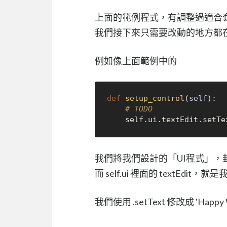
上面的範例程式，有調整過適合套
我們接下來只需要改動的地方都在「set
例如像上面範例中的
def
setup_control
(
self
):

# TODO
	self.ui.textEdit.setTe
我們將我們設計的「UI程式」，封裝
而 self.ui 裡面的 textEd
我們使用 .setText 修改成 'Ha