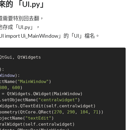
的 「UI.py」
還需要特別回去翻，
成「UI.py」，
mport Ui_MainWindow」的「UI」檔名。
QtGui, QtWidgets

):

Window
):

jectName(
"MainWindow"
)

800
, 
600
)

dget.setObjectName(
"centralwidget"
)

setGeometry(QtCore.QRect(
270
, 
290
, 
104
, 
71
))

etObjectName(
"textEdit"
)
