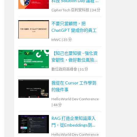
科技 Solution Day 議程 —
資料庫安全防護，金鑰管
CipherTech 亞利安科技
|
34 分
理、加密、代碼化
不要只當顧問，把
ChatGPT 變成你的員工
MWC
|
35 分
【知己也要知彼 - 強化資
安韌性，做好數位風險防
護！】
數位政府高峰會
|
31 分
我從在 Cursor 工作學到
的幾件事
Hello World Dev Conference
|
44 分
RAG 打造企業知識庫入
門，從Embeddings到
Evaluation
Hello World Dev Conference