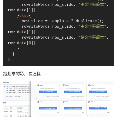
      rewriteWords(new_slide, 
"主文字區範本"
, 
row_data[
1
])

    }
else
{

      new_slide = template_2.duplicate();

      rewriteWords(new_slide, 
"主文字區範本"
, 
row_data[
1
])

      rewriteWords(new_slide, 
"輔文字區範本"
, 
row_data[
0
])

    }

  }

跑起來的影片長這樣——