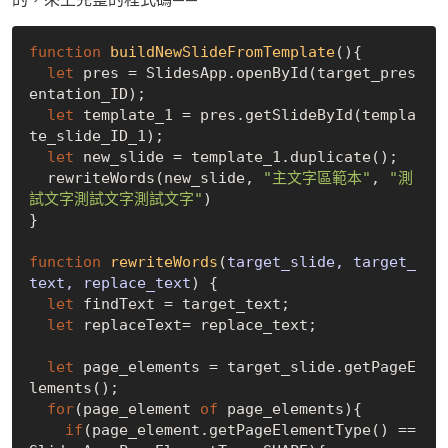
function
buildNewSlideFromTemplate
(
)
{

let
 pres = SlidesApp.openById(target_pres
entation_ID);

let
 template_1 = pres.getSlideById(templa
te_slide_ID_1);

let
 new_slide = template_1.duplicate();

  rewriteWords(new_slide, 
"主文字區範本"
, 
"測
試文字測試文字測試文字"
)

}

function
rewriteWords
(
target_slide, target_
text, replace_text
) 
{

let
 findText = target_text;

let
 replaceText= replace_text;

let
 page_elements = target_slide.getPageE
lements();

for
(page_element 
of
 page_elements){

if
(page_element.getPageElementType() == 