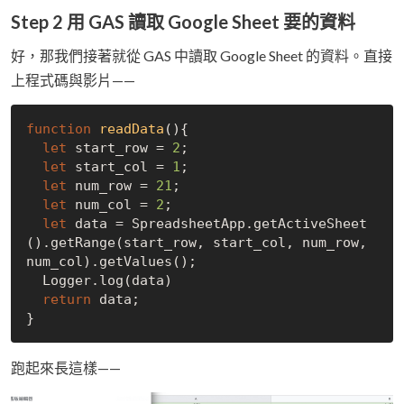
Step 2 用 GAS 讀取 Google Sheet 要的資料
好，那我們接著就從 GAS 中讀取 Google Sheet 的資料。直接
上程式碼與影片——
function
readData
(
)
{

let
 start_row = 
2
;

let
 start_col = 
1
;

let
 num_row = 
21
;

let
 num_col = 
2
;

let
 data = SpreadsheetApp.getActiveSheet
().getRange(start_row, start_col, num_row, 
num_col).getValues();

  Logger.log(data)

return
 data;

跑起來長這樣——