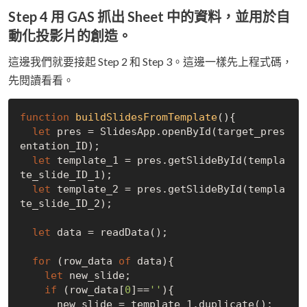
Step 4 用 GAS 抓出 Sheet 中的資料，並用於自
動化投影片的創造。
這邊我們就要接起 Step 2 和 Step 3。這邊一樣先上程式碼，
先閱讀看看。
function
buildSlidesFromTemplate
(
)
{

let
 pres = SlidesApp.openById(target_pres
entation_ID);

let
 template_1 = pres.getSlideById(templa
te_slide_ID_1);

let
 template_2 = pres.getSlideById(templa
te_slide_ID_2);

let
 data = readData();

for
 (row_data 
of
 data){

let
 new_slide;

if
 (row_data[
0
]==
''
){

      new_slide = template_1.duplicate();
