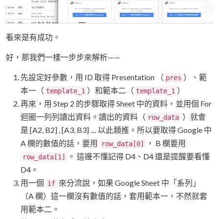
看來是有成功。
好，那我們一樣一步步來解析——
先設定好參數，用 ID 取得 Presentation （
）、範
pres
本一（
）和範本二（
）
template_1
template_1
再來，用 Step 2 的步驟取得 Sheet 中的資料，並用個 For
迴圈一列列讀出資料。讀出的資料（
）就會
row_data
是 [A2, B2] , [A3, B3] .... 以此類推。所以要取得 Google 中
A 欄的數值的話，要用
， B 欄要用
row_data[0]
。 這邊不懂記得 D4、D4 還是提醒要看懂
row_data[1]
D4。
用一個
來分流說，如果 Google Sheet 中「系列」
if
（A 欄）這一欄沒有數值的話，套用範本一，不然就套
用範本二。