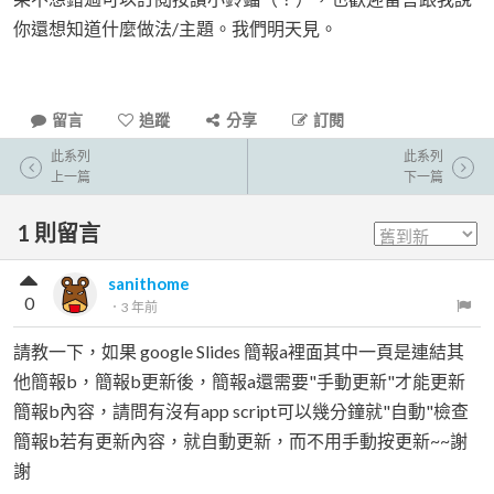
你還想知道什麼做法/主題。我們明天見。
留言
追蹤
分享
訂閱
此系列
此系列
上一篇
下一篇
1
則留言
sanithome
0
．
3 年前
請教一下，如果 google Slides 簡報a裡面其中一頁是連結其
他簡報b，簡報b更新後，簡報a還需要"手動更新"才能更新
簡報b內容，請問有沒有app script可以幾分鐘就"自動"檢查
簡報b若有更新內容，就自動更新，而不用手動按更新~~謝
謝