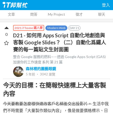
登入
文章
問答
My Project
徵才
聊天
Modern Web
DAY
21
2021 iThome 鐵人賽
0
D21 - 如何用 Apps Script 自動化地創造與
客製 Google Slides？（二）自動化爲鐵人
賽的每一篇貼文生封面圖
整合 Google 服務的燃料——透過 Google Apps Script (GAS)
加速你的工作速度
系列 第
21
篇
森林裡的園藝眼鏡
5 年前
‧
3042
瀏覽
今天的目標：在簡報快速標上大量客製
內容
今天要教要怎麼樣快速改客戶名稱後交出投影片。
生活中我
們不時需要「大量製作類似內容」，像是做要價格標示、日