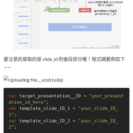
要注意的是取的是 slide_id 的後段部分喔！程式碼範例如下
——
var
 target_presentation__ID = 
"your_present
ation_id_here"
var
 template_slide_ID_1 = 
"your_slide_ID_
1"
var
 template_slide_ID_2 = 
"your_slide_ID_
2"