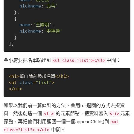
nickname
:
'北丐'
  },

  {

name
:
'王陽明'
,

nickname
:
'中神通'
  }

金小庸要把名單輸出到
中間：
<ul class='list'></ul>
<
h1
>
華山論劍參加名單
</
h1
>
<
ul
class
=
"list"
>
</
ul
>
如果以我們前一篇談到的方法，會用for迴圈的方式去捉資
料，然後創造一個
的元素節點，把資料塞入
元素
<li>
<li>
節點，再把他們利用迴圈一個一個appendChild()到
<ul
中間。
class="list"> </ul>