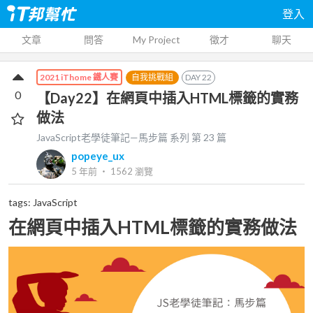
登入
文章
問答
My Project
徵才
聊天
自我挑戰組
DAY
22
2021 iThome 鐵人賽
0
【Day22】在網頁中插入HTML標籤的實務
做法
JavaScript老學徒筆記—馬步篇
系列 第
23
篇
popeye_ux
5 年前
‧
1562
瀏覽
tags: JavaScript
在網頁中插入HTML標籤的實務做法