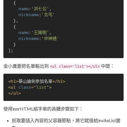
  {

name
:
'洪七公'
,

nickname
:
'北丐'
  },

  {

name
:
'王陽明'
,

nickname
:
'中神通'
  }

金小庸要把名單輸出到
中間：
<ul class='list'></ul>
<
h1
>
華山論劍參加名單
</
h1
>
<
ul
class
=
"list"
>
</
ul
>
使用innrHTML組字串的具體步驟如下：
抓取要插入內容的父容器節點，將它賦值給inviteList變