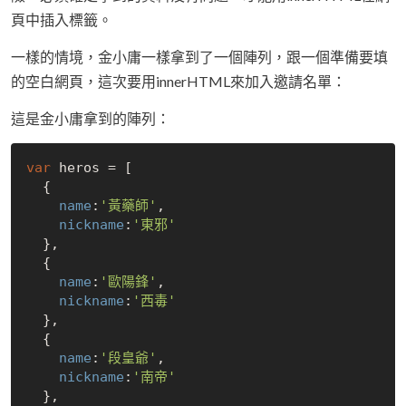
頁中插入標籤。
一樣的情境，金小庸一樣拿到了一個陣列，跟一個準備要填
的空白網頁，這次要用innerHTML來加入邀請名單：
這是金小庸拿到的陣列：
var
 heros = [

  {

name
:
'黃藥師'
,

nickname
:
'東邪'
  },

  {

name
:
'歐陽鋒'
,

nickname
:
'西毒'
  },

  {

name
:
'段皇爺'
,

nickname
:
'南帝'
  },
