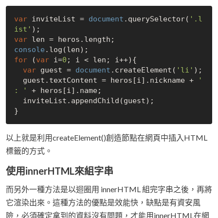
var
 inviteList = 
document
.querySelector(
'.l
ist'
var
console
for
 (
var
 i=
0
; i < len; i++){

var
 guest = 
document
.createElement(
'li'
);

  guest.textContent = heros[i].nickname + 
' 
: '
 + heros[i].name;  

  inviteList.appendChild(guest);

以上就是利用createElement()創造節點在網頁中插入HTML
標籤的方式。
使用innerHTML來組字串
而另外一種方法是以迴圈用 innerHTML 組完字串之後，再將
它渲染出來。這種方法的優點是效能快，缺點是有資安風
險，必須確定拿到的資料沒有問題，才能用innerHTML在網