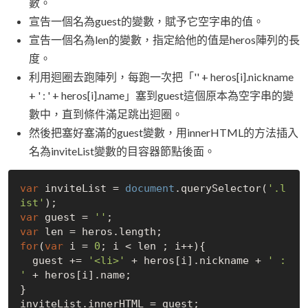
數。
宣告一個名為guest的變數，賦予它空字串的值。
宣告一個名為len的變數，指定給他的值是heros陣列的長
度。
利用迴圈去跑陣列，每跑一次把「'' + heros[i].nickname
+ ' : ' + heros[i].name」塞到guest這個原本為空字串的變
數中，直到條件滿足跳出迴圈。
然後把塞好塞滿的guest變數，用innerHTML的方法插入
名為inviteList變數的目容器節點後面。
var
 inviteList = 
document
.querySelector(
'.l
ist'
var
 guest = 
''
var
for
(
var
 i = 
0
; i < len ; i++){

  guest += 
'<li>'
 + heros[i].nickname + 
' : 
'
 + heros[i].name;

}

inviteList.innerHTML = guest;
