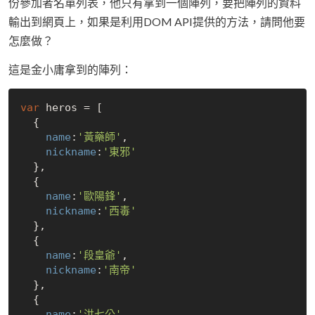
份參加者名單列表，他只有拿到一個陣列，要把陣列的資料
輸出到網頁上，如果是利用DOM API提供的方法，請問他要
怎麼做？
這是金小庸拿到的陣列：
var
 heros = [

  {

name
:
'黃藥師'
,

nickname
:
'東邪'
  },

  {

name
:
'歐陽鋒'
,

nickname
:
'西毒'
  },

  {

name
:
'段皇爺'
,

nickname
:
'南帝'
  },

  {

name
:
'洪七公'
,
