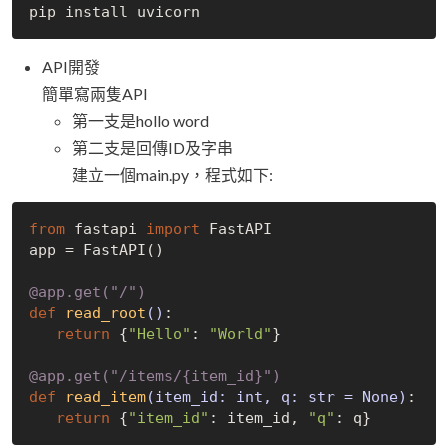
API開發
簡單寫兩隻API
第一支是hollo word
第二支是回傳ID及字串
建立一個main.py，程式如下:
from
 fastapi 
import
 FastAPI

app = FastAPI()

@app.get("/")
def
read_root
()
:
return
 {
"Hello"
: 
"World"
}

@app.get("/items/{item_id}")
def
read_item
(item_id: int, q: str = None)
:
return
 {
"item_id"
: item_id, 
"q"