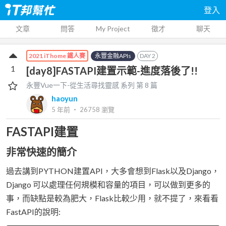
登入
文章
問答
My Project
徵才
聊天
永豐金融APIs
DAY
2
2021 iThome 鐵人賽
1
[day8]FASTAPI建置示範-進度落後了!!
永豐Vue一下-從生活尋找靈感
系列 第
8
篇
haoyun
5 年前
‧
26758
瀏覽
FASTAPI建置
非常快速的簡介
過去講到PYTHON建置API，大多會想到Flask以及Django，
Django 可以處理任何規模和容量的項目，可以做到更多的
事，而缺點是較為肥大，Flask比較少用，就不提了，來看看
FastAPI的說明: