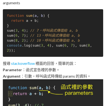
arguments
function
sum
(
a, b
) 
{

return
 a + b;

}

sum(
3
, 
4
); 
// 7，呼叫函式傳值給 a, b
sum(
6
, 
7
); 
// 13，呼叫函式傳值給 a, b
sum(
8
, 
2
); 
// 10，呼叫函式傳值給 a, b
console
.log(sum(
3
, 
4
), sum(
6
, 
7
), sum(
8
, 
2
搜尋
stackoverflow
裡面的回答，簡單的說：
Parameter
：函式宣告裡的參數。
Argument
：引數，呼叫函式時傳給 params 的資料。