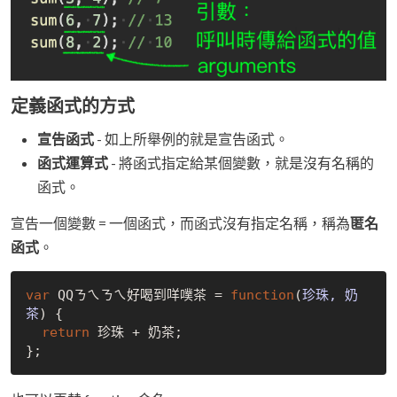
定義函式的方式
宣告函式
- 如上所舉例的就是宣告函式。
函式運算式
- 將函式指定給某個變數，就是沒有名稱的
函式。
宣告一個變數 = 一個函式，而函式沒有指定名稱，稱為
匿名
函式
。
var
 QQㄋㄟㄋㄟ好喝到咩噗茶 = 
function
(
珍珠, 奶
茶
) 
{

return
 珍珠 + 奶茶;
