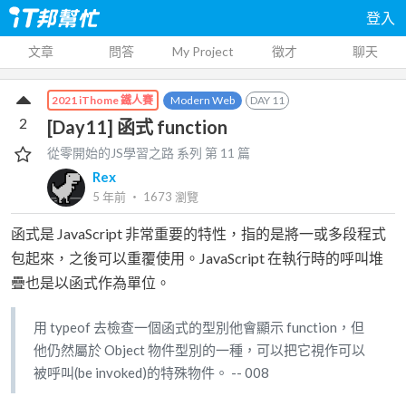
登入
文章
問答
My Project
徵才
聊天
Modern Web
DAY
11
2021 iThome 鐵人賽
2
[Day11] 函式 function
從零開始的JS學習之路
系列 第
11
篇
Rex
5 年前
‧
1673
瀏覽
函式是 JavaScript 非常重要的特性，指的是將一或多段程式
包起來，之後可以重覆使用。JavaScript 在執行時的呼叫堆
疊也是以函式作為單位。
用 typeof 去檢查一個函式的型別他會顯示 function，但
他仍然屬於 Object 物件型別的一種，可以把它視作可以
被呼叫(be invoked)的特殊物件。 -- 008