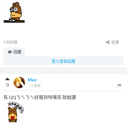
0
則回應
分享
回應
登入發表回應
Mao
0
．
5 年前
有 QQㄋㄟㄋㄟ好喝到咩噗茶 就給讚