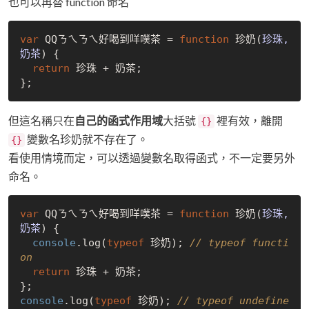
也可以再替 function 命名
var
 QQㄋㄟㄋㄟ好喝到咩噗茶 = 
function
 珍奶(
珍珠, 
奶茶
) 
{

return
 珍珠 + 奶茶;

但這名稱只在
自己的函式作用域
大括號
裡有效，離開
{}
變數名珍奶就不存在了。
{}
看使用情境而定，可以透過變數名取得函式，不一定要另外
命名。
var
 QQㄋㄟㄋㄟ好喝到咩噗茶 = 
function
 珍奶(
珍珠, 
奶茶
) 
{

console
.log(
typeof
 珍奶); 
// typeof functi
on
return
 珍珠 + 奶茶;

console
.log(
typeof
 珍奶); 
// typeof undefine